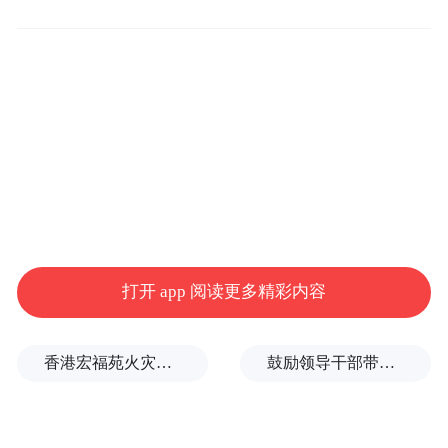
储、联邦存款保险公司和货币监理署的代表
均拒绝对此事发表评论。（国际财闻汇）
打开 app 阅读更多精彩内容
香港宏福苑火灾跨部门调查最终报告：大火或由烟头引起
鼓励领导干部带头休假之后又撤回文件，到底什么意思嘛？