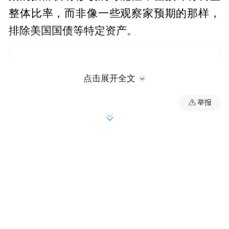
整体比率，而非像一些观察家预期的那样，
排除美国国债等特定资产。
点击展开全文
举报
美联储已于本周二宣布，计划在6月25日召开
会议讨论此项计划。不过，其他监管机构尚
未公布自身关于eSLR的议程。目前，美联