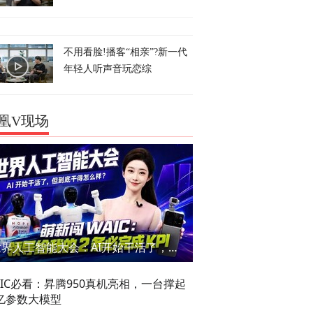
不用看脸!播客“相亲”?新一代
年轻人听声音玩恋综
凰V现场
世界人工智能大会：AI开始干活了，但到底干的怎么样？萌新闯WAIC
AIC必看：昇腾950真机亮相，一台撑起
亿参数大模型