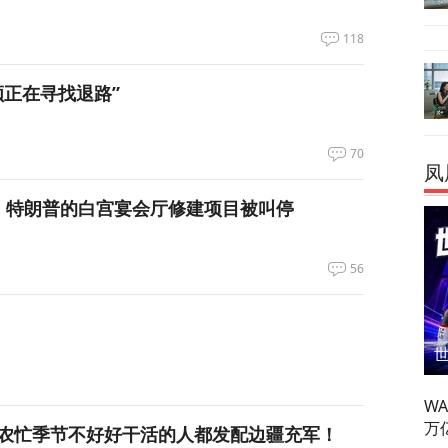
118
领正在寻找退路”
70
凤
，特朗普的白宫宴会厅修建项目被叫停
56
W
万
农忙季节不好好干活的人都发配边疆充军！