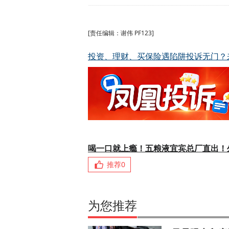
[责任编辑：谢伟 PF123]
投资、理财、买保险遇陷阱投诉无门？
喝一口就上瘾！五粮液宜宾总厂直出！
推荐
0
为您推荐