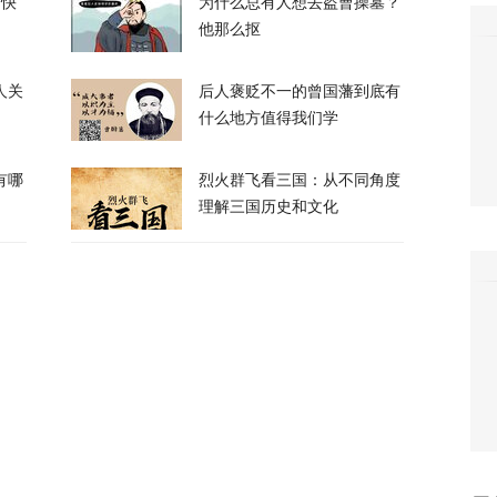
的快
为什么总有人想去盗曹操墓？
他那么抠
人关
后人褒贬不一的曾国藩到底有
绝泽连斯基！
什么地方值得我们学
有哪
烈火群飞看三国：从不同角度
104
理解三国历史和文化
峡，伊朗与阿曼被曝达成临时协议框架
21
换？特朗普回应
120