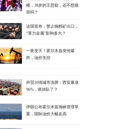
楼，38岁的王思聪，还不想接
班吗？
这国宣布：禁止铜精矿出口，
“算力金属”影响多大？
一夜变天！霍尔木兹突传爆
炸，油价失控
7月中国对APEC进
中国造船业崛起反超美
海外市场已非“可选项
18万亿元
国，周锡玮：中国人吃苦
而是中国车企发展壮
外贸20强城市洗牌：西安暴涨
耐劳
必经之路
96%，谁掉队了？
伊朗公布霍尔木兹海峡管理草
案，国际油价大幅走高