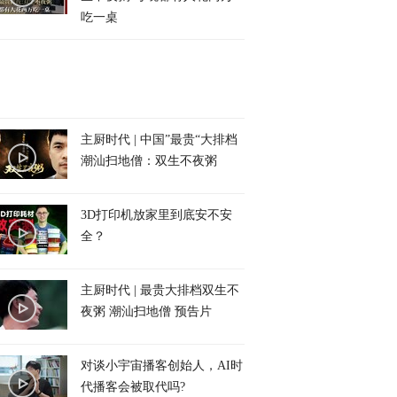
吃一桌
主厨时代 | 中国”最贵“大排档
潮汕扫地僧：双生不夜粥
3D打印机放家里到底安不安
全？
主厨时代 | 最贵大排档双生不
夜粥 潮汕扫地僧 预告片
对谈小宇宙播客创始人，AI时
代播客会被取代吗?