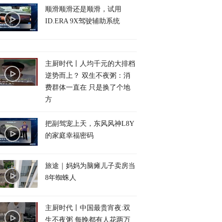
顺滑顺滑还是顺滑，试用
ID.ERA 9X驾驶辅助系统
主厨时代丨人均千元的大排档
逆势而上？ 双生不夜粥：消
费群体一直在 只是换了个地
方
把副驾宠上天，东风风神L8Y
的家庭幸福密码
旅途｜妈妈为脑瘫儿子卖房当
8年蜘蛛人
主厨时代丨中国最贵宵夜:双
生不夜粥 每晚都有人花两万