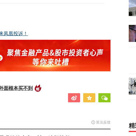
来凤凰投诉！
外面根本买不到
算法反馈
精