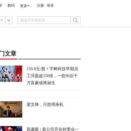
学
数码
注册
登录
更多
内
门文章
150.8元/股！宇树科技早期员
工浮盈超150倍，一批90后千
万富豪或将诞生
梁文锋，只想用座机
风暴眼 | 新公司开在村委会一