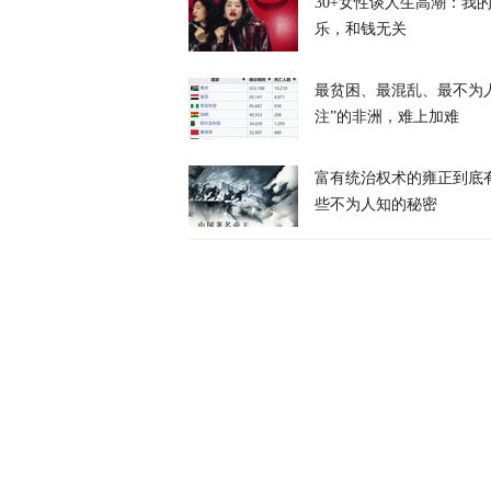
30+女性谈人生高潮：我
乐，和钱无关
最贫困、最混乱、最不为
特朗普公开拒
注”的非洲，难上加难
富有统治权术的雍正到底
天下事
些不为人知的秘密
涉霍尔木兹海
天下事
美防长将被撤
天下事