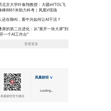
话北京大学叶春翔教授：大疆eVTOL飞
珠峰8861米助力科考｜凤凰V现场
人还在聊AI，看中兴如何让AI干活？
叠屏的第二次进化：从“展开一块大屏”到
展开一个AI工作台”
查看更多
凤凰财经
Loading...
凤凰财经官方微信