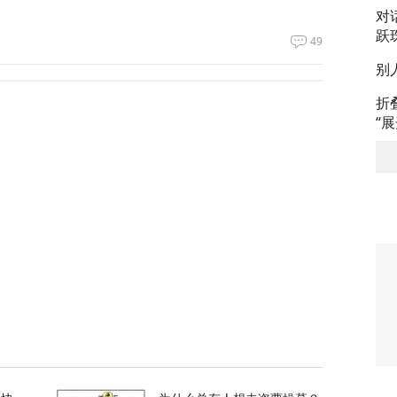
对
跃
49
别
力，土耳其、沙特、巴基斯坦签署军事协议
折
“
51
支持率应该是150%
52
校园，致7死15伤，犯案前先射杀祖父母
65