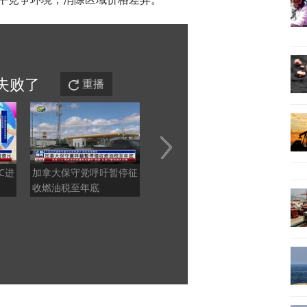
失败
了
重播
C进
加拿大保守党呼吁暂停征
四月全品类第一！星愿凭
今年前
收燃油税至年底
什么当A0级市场的“定海
出口逾
神针”？