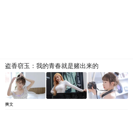
证，完成规划验收报告复审，正在核对项目
分期及指标划分问题。项目竣工备案验收完
成后，批量施工前会根据8个户型，计划做出
交标板房并对业主开放。
“2021年，深圳某房企提供2亿～3亿元借款用
于涉案项目建设，大横琴置业有限公司（以
盗香窃玉：我的青春就是赌出来的
下简称大横琴置业）收购涉案项目1号楼，能
够有足够的资金支持项目施工工作。”启航物
流在判决书中介绍。
爽文