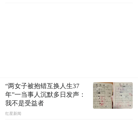
珠海泰禾中央广场现状 受访者供图
“过去购房者在退房时往往面临首付款难以追
回困境，这次法院判决开发商退还购房者已
支付的首付款及利息，直接保护了购房者的
经济利益。”针对张华和钟敏的遭遇，上海易
“两女子被抱错互换人生37
居房地产研究院副院长严跃进通过文字向每
年”一当事人沉默多日发声：
经记者表示。
我不是受益者
红星新闻
他同时指出，尽管法律为购房者提供了权益
保障，但实际操作中，购房者仍需面对复杂