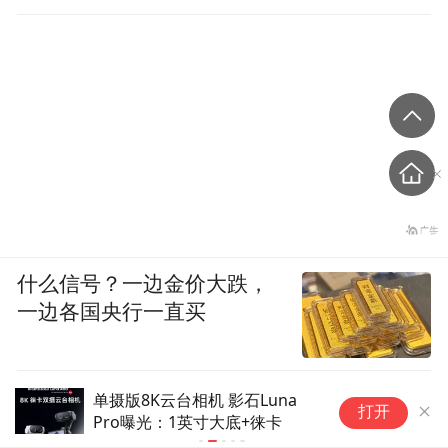
什么信号？一边金价大跌，
一边各国央行一直买
单摄版8K云台相机 影石Luna
京
打开
Pro曝光：1英寸大底+徕卡