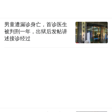
体项目保交付的专项使用资金，可以使用不
超过65%的款项支付建设费用，但启航物流
男童遭漏诊身亡，首诊医生
希望与大横琴置业协调尾款中的15%转入专
被判刑一年，出狱后发帖讲
款账户，用于后续支付竣备工程款及交付装
述接诊经过
修启动资金。
因此，尽管项目在维持正常施工建设，但钟
敏和张华本应得到返还的购房款项，暂时还
没有如愿。