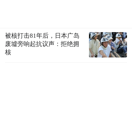
即将重启。在此期间，购房者可以积极参与
组织，通过主张延期交房的违约金、信息公
开、违法查处等方式与开发商接洽，促使开
发商积极复工交房。
被核打击81年后，日本广岛
废墟旁响起抗议声：拒绝拥
“维权过程中，我们通常将直接解除《商品房
核
买卖合同》和《个人购房担保借款合同》视
为兜底方案。”王玉臣表示。
（应受访者要求，张华、钟敏为化名）
“特别声明：以上作品内容(包括在内的视频、图片或音
频)为凤凰网旗下自媒体平台“大风号”用户上传并发
布，本平台仅提供信息存储空间服务。
Notice: The content above (including the videos,