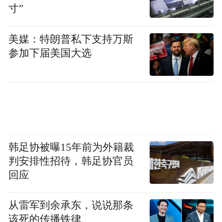
寸”
认为。
美媒：特朗普私下支持万斯
香洲区法院最终判决，张华与启航物流签订
参加下届美国大选
的《商品房买卖合同（预售）》及补充协议
于2022年3月31日予以解除，同日，与中国银
行珠海分行签订的《个人商业用房贷款合
同》也予以解除。
韩足协被曝15年前为外籍裁
判安排性招待，韩足协官员
回应
从雷军到余承东，说说那条
该死的传播铁律