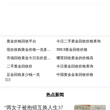
开发商违约不能交房导致《商品房买卖合
同》解除，借款合同相关格式条款要求购房
者在既未取得所购房屋亦未实际占有购房贷
款的情况下归还贷款，明显不合理地加重了
购房者的责任，有违公平原则，该格式条款
无效，对购房者不具有拘束力。
具体到张华的案例：
泰禾中央广场是泰禾集团落子珠海的首个项
目，规划了商业、酒店托管、教育和健康等
四个业态，是一处总体量达到42万平方米的
热点新闻
城市综合体。项目位于香洲区天科路，横琴
“两女子被抱错互换人生37
大桥北侧，临近湾仔口岸、横琴口岸，与澳