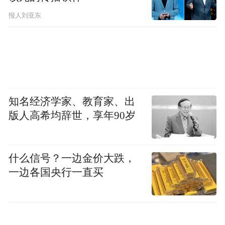
报人刘亚东
香洲区法院民事判决书截图
知名经济学家、教育家、出
版人高希均辞世，享年90岁
此外，启航物流应向中国银行珠海分行返还
张华尚未清偿的购房贷款本息，支付由于延
什么信号？一边金价大跌，
期交房导致合同解除的损失约49.38万元。
一边各国央行一直买
每经记者辗转还找到了泰禾中央广场另一位
业主钟敏，据她介绍，2018年5月在旅途中偶
然了解到泰禾中央广场的售房广告，出于投