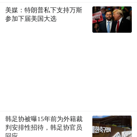
pictures and audios if any) is uploaded and posted
by the user of Dafeng Hao, which is a social media
美媒：特朗普私下支持万斯
platform and merely provides information storage
参加下届美国大选
space services.”
韩足协被曝15年前为外籍裁
判安排性招待，韩足协官员
回应