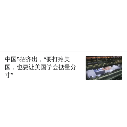
的法律程序。即使打赢了官司，开发商也可
能无钱可退，购房者仍可能面临钱房两空境
地。因此，建议政府加强对开发商的监管，
建立风险预警机制，及时发现并处理潜在的
风险项目；鼓励购房者选择信誉良好、资金
实力雄厚的开发商，降低购房风险。
中国5招齐出，“要打疼美
北京金诉律师事务所主任王玉臣认为，相比
国，也要让美国学会掂量分
寸”
之下，尝试通过各种方式推动项目复工交房
会大大降低购房者“钱房两空”的风险。
当前，在国家和地方的各种政策扶持下，许
多烂尾楼被列入保交楼或白名单项目，部分
项目通过政府协调、纾困资金注入等已经或