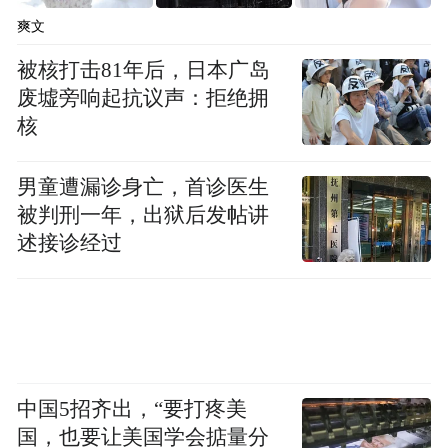
项目公司珠海保税区启航物流有限公司（以
爽文
下简称启航物流）缴纳6990元维修基金。合
被核打击81年后，日本广岛
同约定，房子于2020年12月31日前交付。
废墟旁响起抗议声：拒绝拥
核
然而，直到2022年2月，启航物流也未交付房
屋，逾期超过一年。于是，张华将开发商、
男童遭漏诊身亡，首诊医生
团购费收费公司等告上法庭。2022年2月23
被判刑一年，出狱后发帖讲
述接诊经过
日，香洲区法院立案后，依法适用简易程
序，公开开庭审理。
“维修基金应于房屋竣工后收房前进行缴纳，
现房屋严重逾期且尚未交付，因此，费用应
予以退还。买房团购费明显违规，实际上也
中国5招齐出，“要打疼美
国，也要让美国学会掂量分
未享受到任何优惠，应予以返还。”张华一方