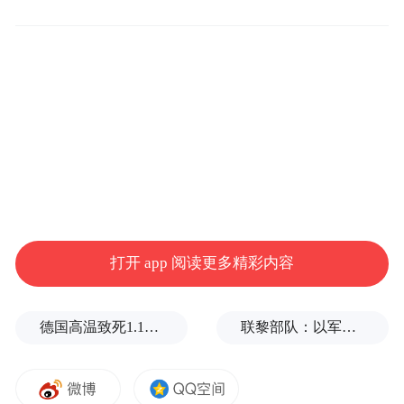
是涉及珠海市保交楼、保民生政策贯彻落实
的项目，“执行法官会保障购房业主的合法权
益，请业主们耐心等待执行的结果”。
0
1
退房退款且房贷不用还了
先来看看连云港这个案例👇
打开 app 阅读更多精彩内容
公开资料显示，2020年11月3日，柏某、杨某
娟与连云港某公司签订《商品房买卖合
德国高温致死1.19万人，为2016年来最高纪录
联黎部队：以军单日向黎发射113枚炮弹
同》，某商业银行作为贷款人三方签订《个
人购房担保借款合同》。