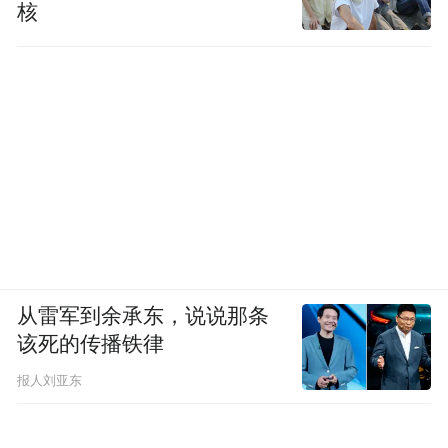
核
“当然，各个地方政策以及不同开发商的情况
不相同，具体能否结束还贷，购房者需要与
自己的银行客户经理沟通协商。”该工作人员
表示。
0
2
律师：解除买卖和借款合同是兜底方案
受房地产行业周期影响，泰禾集团出险后，
从雷军到余承东，说说那条
珠海泰禾中央广场的建设也陷入困境。
该死的传播铁律
不过，据“珠海泰禾中央广场”微信公众号消
报人刘亚东
息，2025年5月28日，项目取得消防验收合格