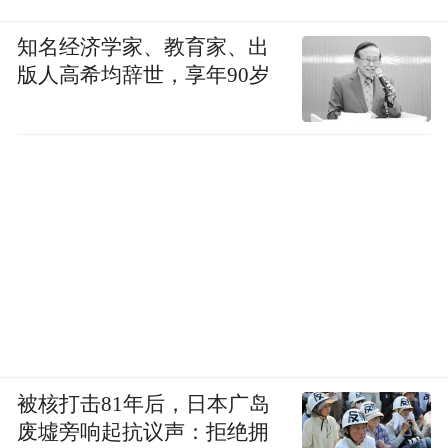
分行返还钟敏尚未清偿的购房贷款本息。
知名经济学家、教育家、出
版人高希均辞世，享年90岁
每经记者6月24日下午联系上光大银行珠海分
行个人房贷部门，一位工作人员表示，泰禾
中央广场属于存量房贷移交的业务，自己没
有权限处理和回答，购房者如果有疑问可以
携带证件，到银行网点来查询。
“正常情况下，楼盘逾期交房或者烂尾，购房
者仍然需要偿还贷款，因为购买期房就存在
类似风险。”招商银行一位工作人员介绍，银
行方面按照合同进行放款，而烂尾是由开发
被核打击81年后，日本广岛
商运营原因导致的。
废墟旁响起抗议声：拒绝拥