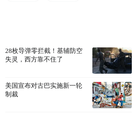
后因连云港某公司未按合同约定交付房屋，
柏某、杨某娟诉至法院要求解除与连云港某
公司签订的《商品房买卖合同》，并要求后
者退还已支付的购房首付款、已缴纳的贷
款。
28枚导弹零拦截！基辅防空
失灵，西方靠不住了
最终，法院判决解除柏某、杨某娟与某商业
银行、连云港某公司签订的《个人购房担保
借款合同》；连云港某公司返还柏某、杨某
美国宣布对古巴实施新一轮
制裁
娟已偿还的借款17169.26元及利息；连云港
某公司向某商业银行偿还《个人购房担保借
款合同》项下剩余借款本金及利息。
审理法院表示，该案例的典型意义在于，因