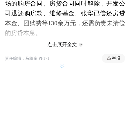
场的购房合同、房贷合同同时解除，开发公
司退还购房款、维修基金、张华已偿还房贷
本金、团购费等130余万元，还需负责未清偿
的房贷本息。
点击展开全文
判决书落锤之后，银行方面通过合法途径为
举报
张华办理了停贷手续，并积极配合提供证明
责任编辑：马轶东 PF171
材料。
“他们也希望能把房贷尾款追回来。”张华
说。
6月23日，珠海市香洲区法院一位办公室负责
人通过电话向每经记者表示，泰禾中央广场