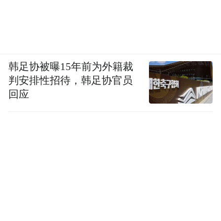
珠海泰禾中央广场现状 图源｜项目官微
判决书显示，钟敏也向相关公司支付了5万元
团购费，定金15万元，首付款约40万元，另
韩足协被曝15年前为外籍裁
向银行贷款55万元。之后应开发商要求，缴
判安排性招待，韩足协官员
纳了维修基金、印花税和代办费共计5979
回应
元。由于迟迟未能交房，钟敏也将开发商和
相关公司告上法庭，香洲区法院于2022年2月
24日立案，公开开庭审理。
2022年6月14日，香洲区法院也判决，钟敏与
张华一样，解除购房合同和个人贷款合同，
启航物流退还购房定金、首付款、维修基
金、团购费等约60万元，并向光大银行珠海