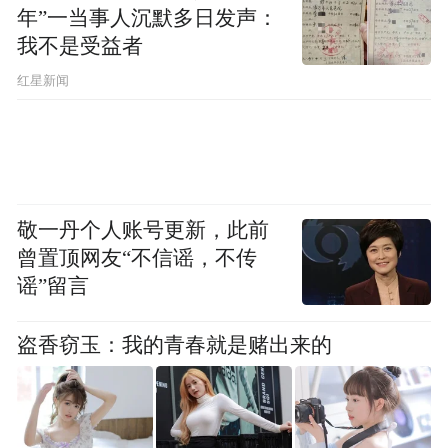
年”一当事人沉默多日发声：
门隔水相望。
我不是受益者
据泰禾集团官微，珠海泰禾中央广场于2018
红星新闻
年5月首次开盘，推出约600套43～73平方米
双层挑空LOFT房源，8天销售518套，总金额
7.52亿元，创彼时珠海同类物业成交量新
高。
敬一丹个人账号更新，此前
曾置顶网友“不信谣，不传
香洲区法院出具的民事判决书显示，2018年8
谣”留言
月，张华在泰禾中央广场购买了一套总价约
165万元的房屋，其中，向银行贷款82万元。
盗香窃玉：我的青春就是赌出来的
在买房过程中，张华支付了“5万元享额外九
七折”团购费、定金15万元和购房款等，并向