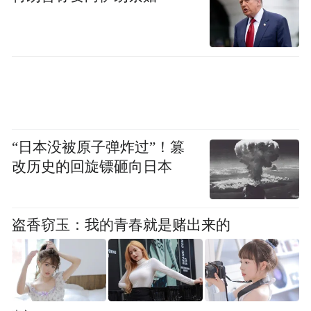
产大模型最好的成绩。
“特别声明：以上作品内容(包括在内的视频、图片或音
频)为凤凰网旗下自媒体平台“大风号”用户上传并发
布，本平台仅提供信息存储空间服务。
Notice: The content above (including the videos,
pictures and audios if any) is uploaded and posted
by the user of Dafeng Hao, which is a social media
platform and merely provides information storage
“日本没被原子弹炸过”！篡
space services.”
改历史的回旋镖砸向日本
盗香窃玉：我的青春就是赌出来的