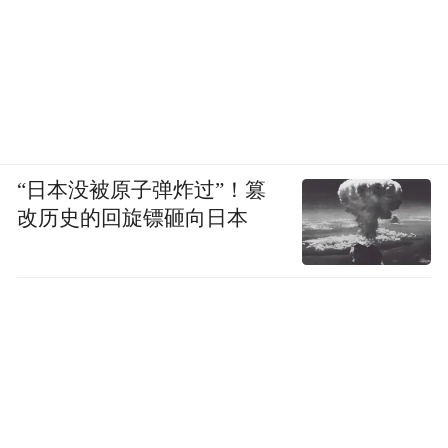
“日本没被原子弹炸过”！篡
改历史的回旋镖砸向日本