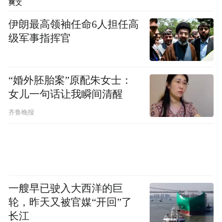
爽文
伊朗最高领袖任命6人担任高
级军事指挥官
“婚外胚胎案”原配朱女士：
女儿一句话让我瞬间清醒
齐鲁晚报
一艘早已驶入大西洋的巨
轮，昨天又被官媒“开回”了
长江