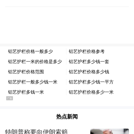
赋能校内教学的因材施教综合解决方案，并
构建了覆盖“教学、学习、测评、管理”全场
景的产品体系。截至目前，智慧课堂、星火
教师助手、个性化学习手册等智慧教育产品
已服务全国32个省级行政区5万余所学校、
1.3亿师生。
近年来，在星火大模型赋能下，科大讯飞在
智慧教育领域优势更加凸显。今年高考期
间，多家主流媒体针对大模型在高考做题中
的表现进行测试，在多个科目中，讯飞星火
大模型凭借自然语言处理、深度思考、逻辑
热点新闻
推理等核心能力，以更小的参数量取得了国
特朗普称要向伊朗索赔