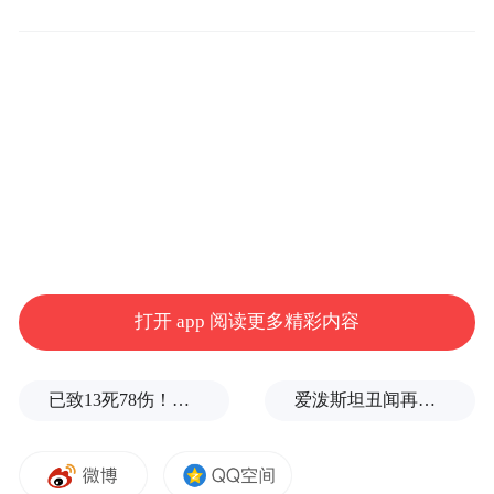
还支持结构化讲题，AI老师通过启发式提
问，引导孩子主动思考，一步步推导出答
案。
AI 1对1互动课资源也迎来全新升级，课程资
源覆盖幼、小、初学段，从益智启蒙、习惯
养成到综合培养、能力提升，到精准备考、
学业提升，各场景都有对应的体系化课程。
伴随着义务教育阶段“新课标”改革的实施，
打开 app 阅读更多精彩内容
家长对于课程资源提出了新的需求。针对前
述情况，科大讯飞在会议期间重磅发布全新
已致13死78伤！这是乌方对俄本土发动的最致命袭击之一
爱泼斯坦丑闻再曝新线索！美国顶级艺术学校爆70起性侵黑幕，近50名成年人被指控
自研的新课标体系课，平均每节课5～15分
钟，引入丰富的趣味互动形式，老师教学生