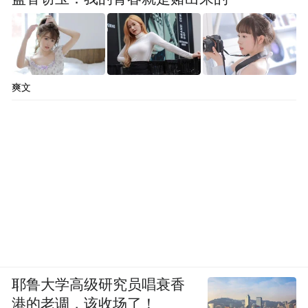
爽文
耶鲁大学高级研究员唱衰香
港的老调，该收场了！