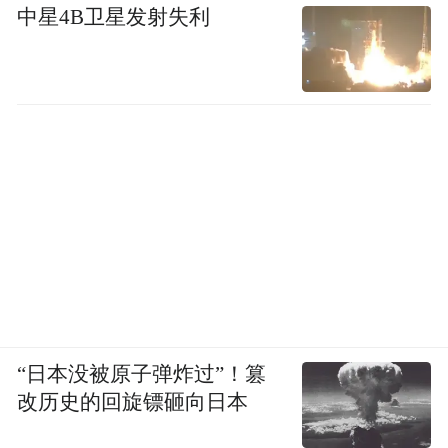
中星4B卫星发射失利
“日本没被原子弹炸过”！篡
改历史的回旋镖砸向日本