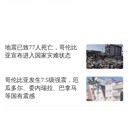
动有趣，并提供课后巩固训练。“每一堂课从
方案到上线，会经历7大环节30道工序，每个
环节产物都要经过7轮审核，通过超1000人次
的真实用户规模化测试。”科大讯飞AI学习机
产品线总经理翟吉博表示。
地震已致77人死亡，哥伦比
亚宣布进入国家灾难状态
值得一提的是，今年暑假期间，科大讯飞AI
学习机还将上新升级小学数学AI课本、AI老
师1对1规划学以及关注孩子心理健康的减压
哥伦比亚发生7.5级强震，厄
绿洲等16项功能。7月中旬起，公司将陆续为
瓜多尔、委内瑞拉、巴拿马
等国有震感
广大老用户免费升级。
作为国内人工智能领域的领军企业，科大讯
飞自2014年以来持续深耕校内教育，探索AI