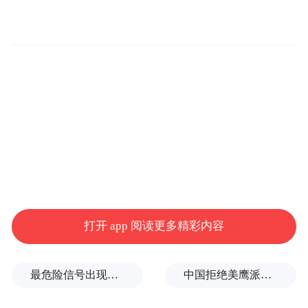
内瓦谈判发表了自己的看法。
他表示，“美国4月2日发动的一揽子关税方案
赤裸裸地丢掉了所有借口，把以规则为基础
的全球化变成了让美国再伟大的战略组成部
分。毫无疑问，美国这一个关税方案把全球
化推到了崩溃的边缘，必然引起全世界对单
边霸凌主义的坚决抵制。”
龙永图认为，最有代表性的抵制就是5月10日
至11日进行的中美日内瓦谈判。“会谈结果表
打开 app 阅读更多精彩内容
明，中美间相互关税基本上回到了4月2日美
国发动关税战前的水平。在全球多边贸易体
最危险信号出现！全球能源大动脉岌岌可危
中国拒绝美鹰派副防长访华？弦外之音被热议
制处在困难的时候，这场谈判是中国在对稳