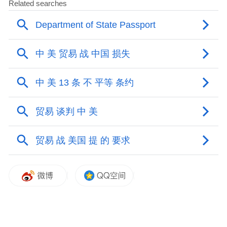
定全球贸易、坚定多边（贸易）体制、维护
国际经贸关系中平等对话、相互尊重原则等
方面作出重大贡献。”
“会谈结果当然有利于中国，也有利于美国，
更顺应了全球民意，符合市场经济规律，也
表明逆全球化和单边主义不得人心。6月11
日，中美经贸磋商机制举行首次会议，双方
原则上就落实两国元首6月5日通话共识，以
及日内瓦共识达成了框架。中美两国元首6月
5日的通话，将中美经贸关系提高到两国元首
一级的高度。经验证明，当中美经贸关系一
旦提到元首的高度，两国经贸关系就基本走
向了一个正确的方向。因此我对中美经贸关