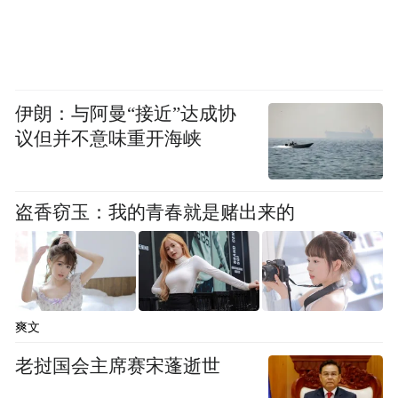
伊朗：与阿曼“接近”达成协
议但并不意味重开海峡
盗香窃玉：我的青春就是赌出来的
爽文
老挝国会主席赛宋蓬逝世