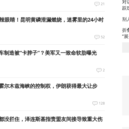
对
21
跃
别
呛到辣眼睛！昆明黄磷泄漏燃烧，迷雾里的24小时
折
“
52
车制造被“卡脖子”？美军又一致命软肋曝光
2
霍尔木兹海峡的控制权，伊朗获得最大让步
128
都没拦住，泽连斯基指责盟友间接导致重大伤