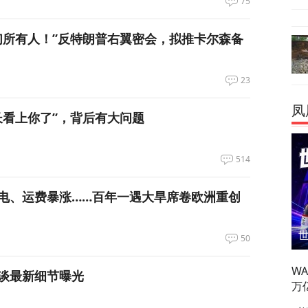
75
们所有人！”反特朗普右翼密会，拟推卡尔森备
23
凤
长看上你了”，背后有大问题
514
电、运费暴涨……百年一遇大旱席卷欧洲重创
50
W
谈最新细节曝光
万