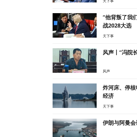
天下事
“他背叛了我
战2028大选
天下事
风声丨“冯院
风声
炸河床、停核
经济
天下事
伊朗与阿曼会