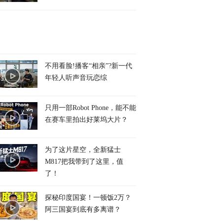
不用看脸!播客“相亲”?新一代
年轻人听声音玩恋综
只用一部Robot Phone，能不能
在赛车里拍出好莱坞大片？
为了这片星空，全新猛士
M817把我带到了这里，值
了！
探秘印度国宴！一顿饭2万？
阿三国宴到底有多离谱？