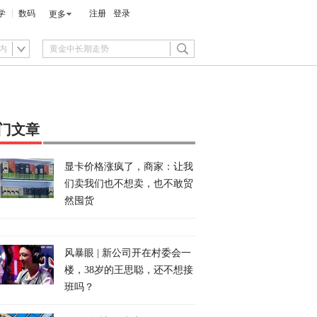
学
数码
注册
登录
更多
内
门文章
显卡价格涨疯了，商家：让我
们卖我们也不想卖，也不敢贸
然囤货
风暴眼 | 新公司开在村委会一
楼，38岁的王思聪，还不想接
班吗？