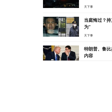
天下事
当庭悔过？持
为”
天下事
特朗普、鲁比
内容
天下事
日元告急，美