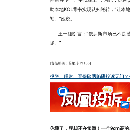
助本地KOL背书实现认知逆转，“让本
袖。”她说。
王一雄断言：“俄罗斯市场已不是
场。”
[责任编辑：吕银玲 PF186]
投资、理财、买保险遇陷阱投诉无门？
你睡了，腰却还在负重！一个9cm高