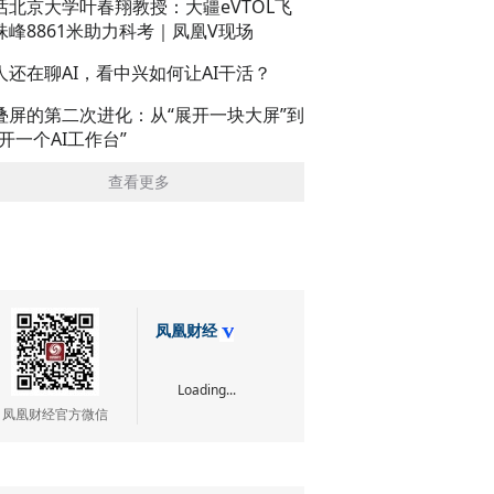
话北京大学叶春翔教授：大疆eVTOL飞
珠峰8861米助力科考｜凤凰V现场
人还在聊AI，看中兴如何让AI干活？
叠屏的第二次进化：从“展开一块大屏”到
展开一个AI工作台”
查看更多
凤凰财经
Loading...
凤凰财经官方微信