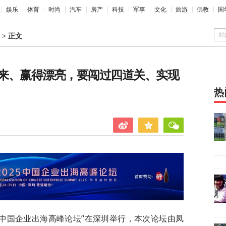
娱乐
体育
时尚
汽车
房产
科技
军事
文化
旅游
佛教
国
站
>
正文
来、赢得漂亮，要闯过四道关、实现
热
2025中国企业出海高峰论坛”在深圳举行，本次论坛由凤