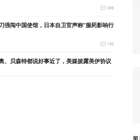
398
刀强闯中国使馆，日本自卫官声称“服药影响行
130
奥、贝森特都说好事近了，美媒披露美伊协议
84
国出手，但高市真正的麻烦还在后头
凤