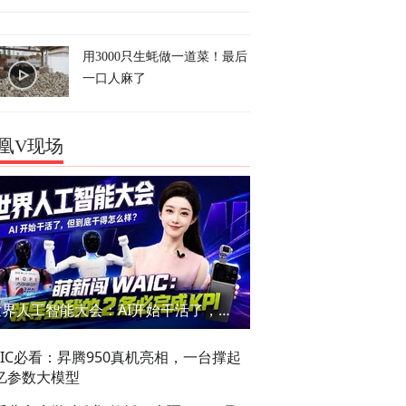
用3000只生蚝做一道菜！最后
一口人麻了
凰V现场
世界人工智能大会：AI开始干活了，但到底干的怎么样？萌新闯WAIC
AIC必看：昇腾950真机亮相，一台撑起
亿参数大模型