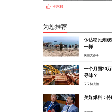
推荐
89
为您推荐
休达移民潮观
一样
凤凰大参考
一个月囤20
寻味？
又又切克闹
美媒爆料：特