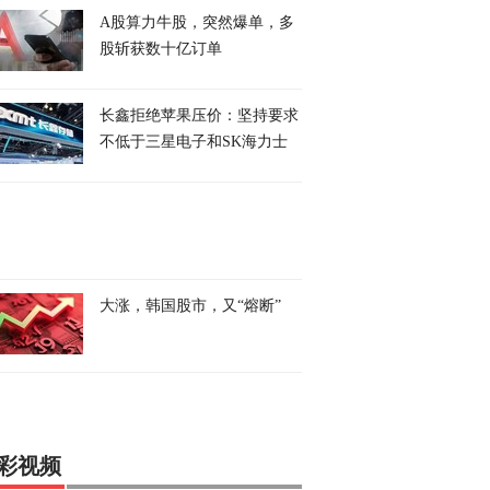
A股算力牛股，突然爆单，多
股斩获数十亿订单
长鑫拒绝苹果压价：坚持要求
不低于三星电子和SK海力士
大涨，韩国股市，又“熔断”
彩视频