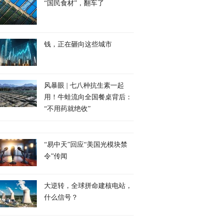
“国民食材”，翻车了
钱，正在砸向这些城市
风暴眼 | 七八种抗生素一起
用！牛蛙流向全国餐桌背后：
“不用药就绝收”
“易中天”回应“美国光模块禁
令”传闻
大逆转，全球拼命建核电站，
什么信号？