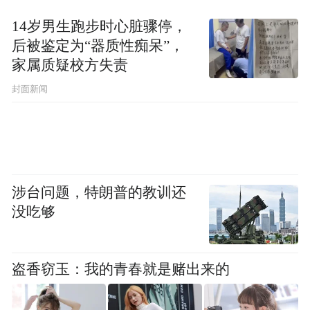
14岁男生跑步时心脏骤停，
后被鉴定为“器质性痴呆”，
家属质疑校方失责
封面新闻
涉台问题，特朗普的教训还
没吃够
盗香窃玉：我的青春就是赌出来的