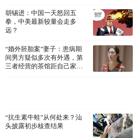
胡锡进：中国一天怒回五
拳，中美最新较量会走多
远？
“婚外胚胎案”妻子：患病期
间男方疑似多次有外遇，第
三者经营的茶馆距自己家步
行仅15分钟
“抗生素牛蛙”从何处来？汕
头披露初步核查结果