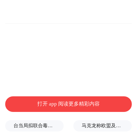
进。但如今群核做得就是想换道超车，类似
新能源车超越传统燃油车，云时代的新一代
CAD软件也有机会颠覆传统。他表示，群核
的技术虽然不能解决所有问题，但在细分领
域，即空间CAD这个领域里，群核就是最好
的，超过全球同行。
打开 app 阅读更多精彩内容
台当局拟联合毒油企业放宽致癌物标准，蒋万安：非常离谱
马克龙称欧盟及其伙伴将继续加大对俄施压，扎哈罗娃发声