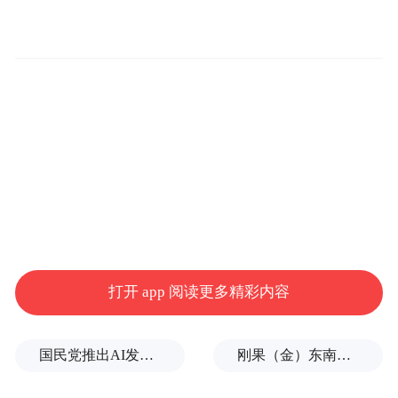
亏损372.21万元。
经资产基础法评估，截至评估基准日2024年
10月31日，SEA3公司的股东全部权益价值为
80.23万元，较账面值（-191.01万元）的增值
率为142%。
SEA3公司总资产上亿元，股东全部权益价值
的评估值也有数十万元。最终确定的SEA3公
司75%股权交易价格为6.97元。
打开 app 阅读更多精彩内容
按照计划，收购完成后，中红香港、恒保国
际将分别向SEA3公司增资5297.55万元、
国民党推出AI发言人“郑小文”迎战民进党
刚果（金）东南部中资企业钴产品铀含量超标？官方回应
2270.38万元，合计增资7567.94万元。