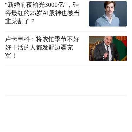
中红医疗主要从事高品质一次性健康防护用
“新婚前夜输光3000亿”，硅
品、医用无菌器械等产品的研发、生产与销
谷最红的25岁AI股神也被当
售，属于医疗器械行业。公司产品包括一次
韭菜割了？
性健康防护手套、安全输注产品（注射器、
卢卡申科：将农忙季节不好
输液器等）、避孕套、生命支持产品（输注
好干活的人都发配边疆充
泵、肠内营养泵等）。
军！
近年来，美国屡次加码对中国制造的一次性
手套的关税。这对国内手套生产企业的海外
销售形成了不利影响。
据英科医疗（300677）6月9日在互动平台回
复投资者时透露，目前美国对中国一次性医
疗级丁腈手套关税为80%，一次性工业级丁