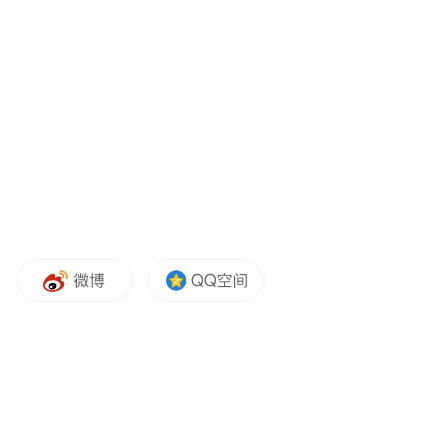
布局东南亚以应对海外贸易环境变化
公告显示，SEA3公司主要从事医用手套（橡
胶）、塑料手套的生产、销售，所有类型的
其他手套以及所有类型的卫生或制药用具等
等。
对于此次收购，中红医疗表示，此举是为有
效应对目前国际贸易环境，实现公司在东南
亚进行手套产能布局的目的。收购有利于公
司积极应对当下政策环境变化，拓展海外业
务；进一步增强公司的整体实力等。