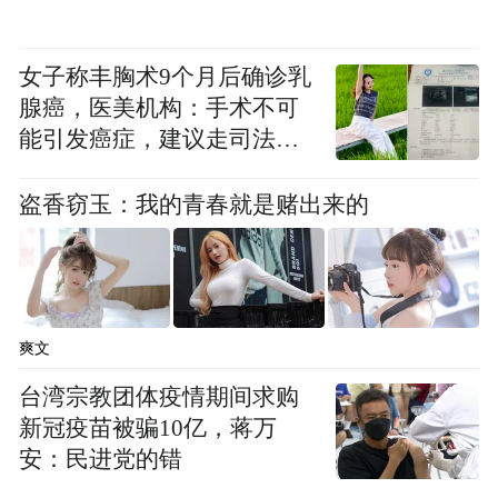
及影响力。
女子称丰胸术9个月后确诊乳
不过，上市公司也指出，SEA3公司多为东南
腺癌，医美机构：手术不可
亚员工，并购后的管理会因语言及文化不同
能引发癌症，建议走司法途
构成障碍，公司将面临经营管理方面的挑
径
战；虽然公司已经就后续的整合和经营管理
盗香窃玉：我的青春就是赌出来的
做好充分的安排，但公司能否充分发挥并购
整合的协同效应具有不确定性。
“特别声明：以上作品内容(包括在内的视频、图片或音
爽文
频)为凤凰网旗下自媒体平台“大风号”用户上传并发
布，本平台仅提供信息存储空间服务。
台湾宗教团体疫情期间求购
Notice: The content above (including the videos,
新冠疫苗被骗10亿，蒋万
pictures and audios if any) is uploaded and posted
安：民进党的错
by the user of Dafeng Hao, which is a social media
platform and merely provides information storage