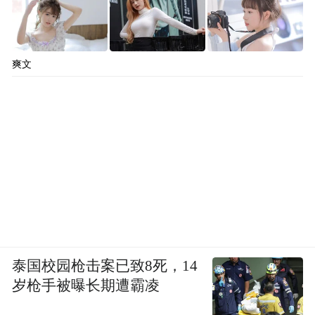
爽文
泰国校园枪击案已致8死，14
岁枪手被曝长期遭霸凌