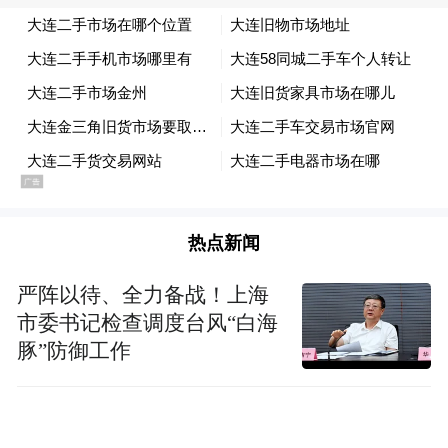
腈手套关税为55%，一次性PVC手套关税为
30%。
为分散供应链风险，对冲关税影响，部分国
内企业积极探索投建海外生产基地、或是投
资并购。去年11月、12月，中红医疗便陆续
在东南亚设置了SEA2、SEA1等下属企业。
热点新闻
在中红医疗看来，伴随全球健康理念的持续
提升，SEA3公司所属医疗手套行业将会进一
严阵以待、全力备战！上海
市委书记检查调度台风“白海
步发展壮大，医疗手套需求量将持续增加。
豚”防御工作
公司在能够凭借丰富管理经验和充实现金流
对标的公司实现有效投后管理和经营协同，
帮助其实现扭亏为盈，提升双方的市场价值