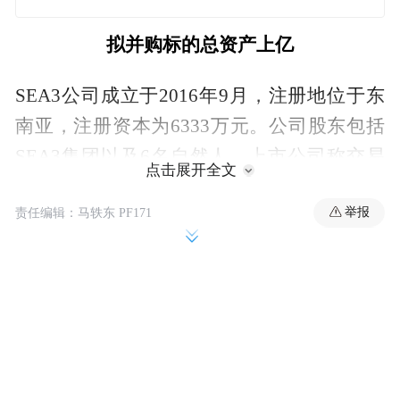
拟并购标的总资产上亿
SEA3公司成立于2016年9月，注册地位于东
南亚，注册资本为6333万元。公司股东包括
SEA3集团以及6名自然人。上市公司称交易
点击展开全文
对手与其不存在关联。
举报
责任编辑：马轶东 PF171
截至去年年末，SEA3公司资产总计1.41亿
元，净资产总计-120.19万元；2024年度，公
司实现营业收入2274.60万元，亏损186
4.03
万元。截至2025年3月31日，SEA3公司资产
总计1.36亿元，净资产总计-492.40万元。今
年一季度，公司实现营业收入655.62万元，