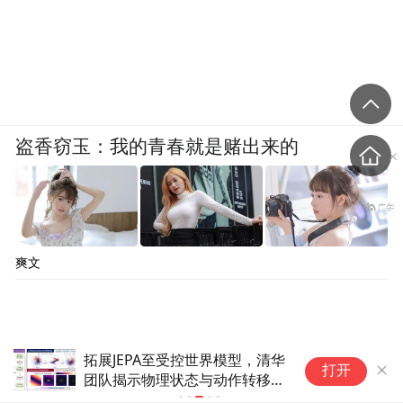
盗香窃玉：我的青春就是赌出来的
爽文
拓展JEPA至受控世界模型，清华
“
打开
团队揭示物理状态与动作转移的
浙
可辨识条件
明