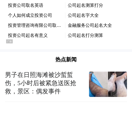
应对耐药手握“利器”
艾迪药业已上市的艾诺韦林片和艾诺米替片
在临床应用中表现卓越，与既往非核苷类药
物交叉耐药性极低，成为应对耐药挑战的有
力武器。RACER研究结果显示，在预存传统
非核苷类药物耐药的人群中，艾诺韦林方案
热点新闻
治疗24周和48周时，病毒学完全抑制（HIV-
男子在日照海滩被沙蜇蜇
RNA
伤，5小时后被紧急送医抢
救，景区：偶发事件
面对不断演变的耐药挑战，艾迪药业并未满
足于已上市药物的成绩，持续加大研发投
入，正在开发具有高抗病毒活性、高耐药屏
障的新型整合酶抑制剂ACC017。2024年8月