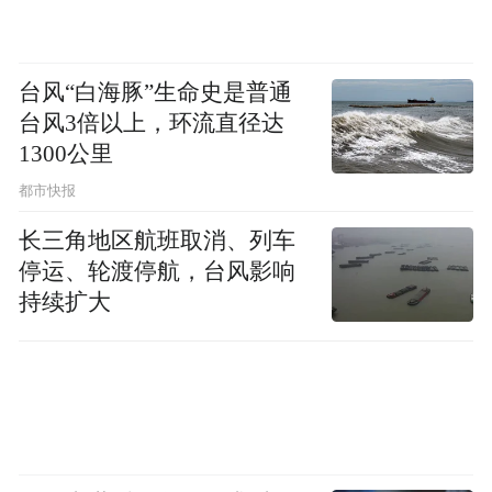
始终将耐药性研究置于药物研发的核心位
置。从首个创新药艾诺韦林片开始，艾迪药
业就严格遵循国际国内技术标准，建立了完
台风“白海豚”生命史是普通
台风3倍以上，环流直径达
善的耐药性研究体系。艾迪药业将不负众
1300公里
望，继续打造中国创新药，为中国乃至全球
都市快报
HIV人群造福。”
长三角地区航班取消、列车
停运、轮渡停航，台风影响
“特别声明：以上作品内容(包括在内的视频、图片或音
频)为凤凰网旗下自媒体平台“大风号”用户上传并发
持续扩大
布，本平台仅提供信息存储空间服务。
Notice: The content above (including the videos,
pictures and audios if any) is uploaded and posted
by the user of Dafeng Hao, which is a social media
platform and merely provides information storage
space services.”