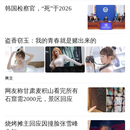
30日，全新化学结构的整合酶抑制剂
韩国检察官，“死”于2026
ACC017片已完成一项I期临床研究。结果显
示：所有剂量组别参研者的安全性良好，未
发生2级或以上不良事件；药物口服吸收暴露
盗香窃玉：我的青春就是赌出来的
水平良好，可支持每日给药一次。另外，在
进行一项初治HIV感染者Ⅰb/Ⅱa期临床研
究，截至一季报披露日，艾迪药业已完成本
研究所有受试者的入组工作，初步结果显
爽文
示：ACC017片安全性良好，单药治疗药效明
网友称甘肃麦积山看完所有
确，与FTC/TAF联合组成完整方案达到病毒
石窟需2000元，景区回应
学抑制水平高且快。截至艾迪药业2025年一
季度，备受瞩目的ACC017在进行的一项经治
耐药人群Ⅱ期临床研究已完成首例参研者签
烧烤摊主回应因撞脸张雪峰