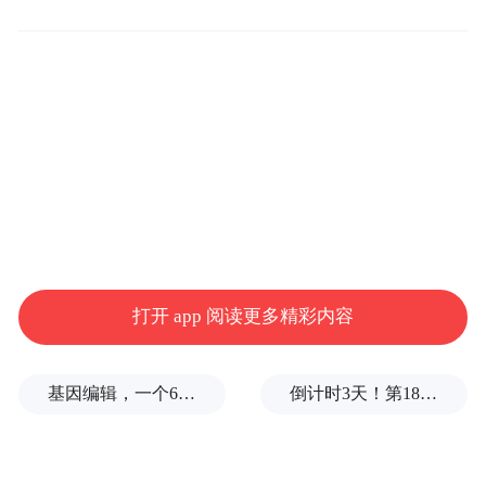
此次CDE发布的指导原则，精准直击这一痛
点，对药物研发提出了更为严苛的要求，大
幅抬高了抗HIV药物研发的门槛。其目的在
于激励抗HIV药企全力研发出更安全、高效
的新药，造福广大患者，对提升我国艾滋病
防治整体水平意义深远。
艾迪药业勇挑重担
引领行业砥砺前行
打开 app 阅读更多精彩内容
作为抗艾领域的龙头企业，艾迪药业始终将
基因编辑，一个6岁女孩之死
倒计时3天！第18届影响世界华人盛典即将启幕
攻克艾滋病难题视为己任。在CDE指导原则
制定的关键节点，艾迪药业作为国内抗HIV