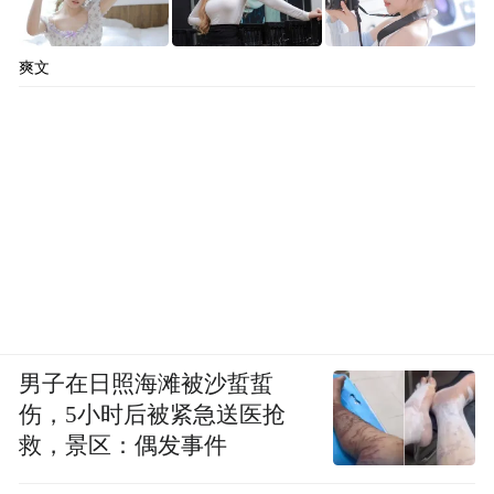
爽文
男子在日照海滩被沙蜇蜇
伤，5小时后被紧急送医抢
救，景区：偶发事件