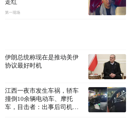
走红
署知情同意书和首例参研者入组，正在积极
有序推进。随着研究的深入推进，ACC017将
第一现场
为艾滋病治疗领域带来新的变革，为患者的
健康保驾护航。
据介绍，未来，艾迪药业将继续秉持初心，
伊朗总统称现在是推动美伊
紧跟国家政策导向，持续加大研发投入，不
协议最好时机
断提升创新能力，积极响应《抗HIV感染药
物临床耐药性研究及数据递交指导原则》的
要求，研发出更多优质的抗HIV药物，为我
江西一夜市发生车祸，轿车
国艾滋病防治事业贡献更多力量，守护人民
撞倒10余辆电动车、摩托
车，目击者：出事后司机一
群众的生命健康。
直坐车里
艾迪药业董事长傅和亮博士表示：“艾迪药业