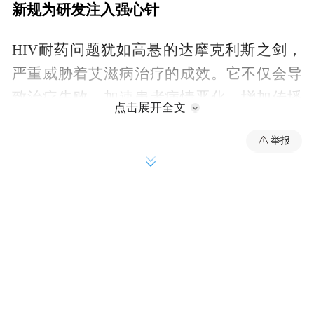
新规为研发注入强心针
HIV耐药问题犹如高悬的达摩克利斯之剑，
严重威胁着艾滋病治疗的成效。它不仅会导
致治疗失败，加速患者病情恶化，增加传播
点击展开全文
风险，还会极大地限制后续治疗方案的选
举报
择，给患者个体与公共卫生防控工作带来沉
重负担，堪称抗病毒治疗进程中的“拦路
虎”。
此前，国内抗HIV药物研发缺乏系统性的耐
药研究标准，致使部分药物上市后耐药问题
凸显。