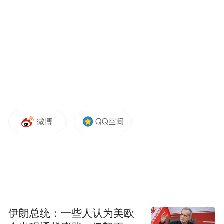
研发药企的杰出代表受邀参会，毫无保留地
分享了自身在耐药性研究方面积累的丰富实
践经验。凭借深厚的研发底蕴与专业实力，
艾迪药业深度参与指导原则的意见征求环
节，对每一处细节展开深入研讨，为完善指
导原则积极建言献策。
此次《抗HIV感染药物临床耐药性研究及数
据递交指导原则》的发布实施，堪称一场针
对中国抗HIV药物研发的供给侧改革。
业内人士分析认为，这场改革必然会大幅提
升研发难度与成本，对于经验匮乏或资金链
紧张的研发团队及企业而言，无疑是巨大的
伊朗总统：一些人认为美欧