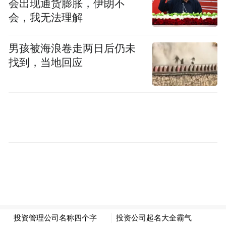
会出现通货膨胀，伊朗不
挑战。
会，我无法理解
而艾迪药业凭借长期对研发质量的高度重视
男孩被海浪卷走两日后仍未
所积累的优势，在参与指导原则制定过程
找到，当地回应
中，对新规的适应速度领先一步，早在新规
实施前便已提前布局相关研究。多年来，无
论是既往项目，还是在研项目，艾迪药业始
终严格遵循国际和国内技术导则。在抗HIV
药物研发领域，艾迪药业始终勇立潮头，不
断探索创新，确保每一款药物都能达到高标
准、高质量，为患者带来新的希望。
创新药物彰显实力