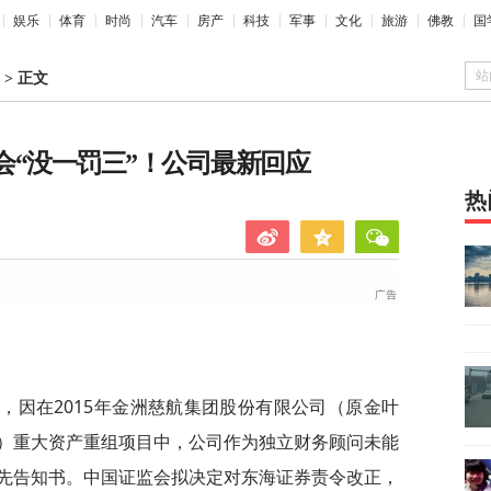
娱乐
体育
时尚
汽车
房产
科技
军事
文化
旅游
佛教
国
站
>
正文
监会“没一罚三”！公司最新回应
热
，因在2015年金洲慈航集团股份有限公司（原金叶
）重大资产重组项目中，公司作为独立财务顾问未能
先告知书。中国证监会拟决定对东海证券责令改正，