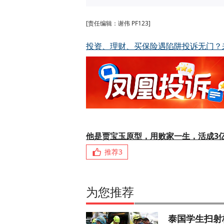
[责任编辑：谢伟 PF123]
投资、理财、买保险遇陷阱投诉无门？
他是贾宝玉原型，用败家一生，活成3
推荐
3
为您推荐
泰国学生扫射