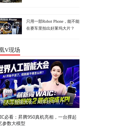
只用一部Robot Phone，能不能
在赛车里拍出好莱坞大片？
凰V现场
世界人工智能大会：AI开始干活了，但到底干的怎么样？萌新闯WAIC
AIC必看：昇腾950真机亮相，一台撑起
亿参数大模型