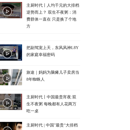
主厨时代丨人均千元的大排档
逆势而上？ 双生不夜粥：消
费群体一直在 只是换了个地
方
把副驾宠上天，东风风神L8Y
的家庭幸福密码
旅途｜妈妈为脑瘫儿子卖房当
8年蜘蛛人
主厨时代丨中国最贵宵夜:双
生不夜粥 每晚都有人花两万
吃一桌
主厨时代 | 中国”最贵“大排档