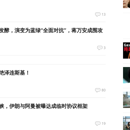
13
发酵，演变为蓝绿“全面对抗”，蒋万安成围攻
3
绝泽连斯基！
80
峡，伊朗与阿曼被曝达成临时协议框架
19