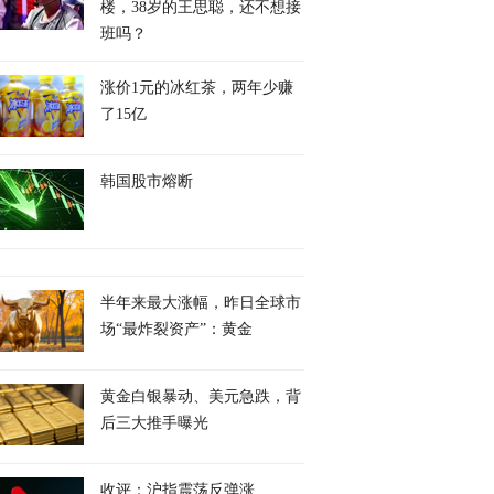
楼，38岁的王思聪，还不想接
班吗？
涨价1元的冰红茶，两年少赚
了15亿
韩国股市熔断
半年来最大涨幅，昨日全球市
场“最炸裂资产”：黄金
黄金白银暴动、美元急跌，背
后三大推手曝光
收评：沪指震荡反弹涨