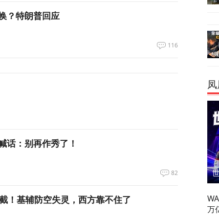
换？特朗普回应
116
凤
喊话：别再作秀了！
82
W
拦截！基辅防空失灵，西方靠不住了
万