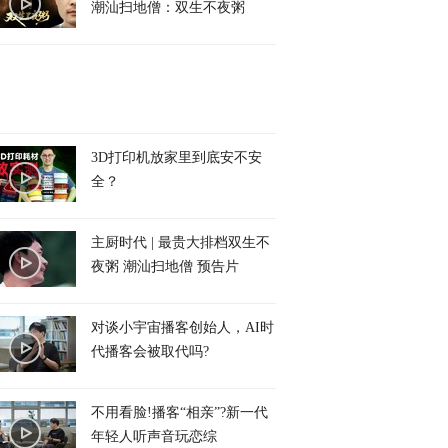
潮汕扫地僧：双生不夜粥
3D打印机放家里到底安不安
全？
主厨时代 | 最贵大排档双生不
夜粥 潮汕扫地僧 预告片
对谈小宇宙播客创始人，AI时
代播客会被取代吗?
不用看脸!播客“相亲”?新一代
年轻人听声音玩恋综