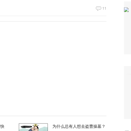
11
政客广岛致辞：不提美国是投弹国，却批评俄
367
察：一条社交媒体视频，为何让上万年轻人赌
39
万吨！美国囤铜量或破百年纪录，背后意图耐人
7
的快
为什么总有人想去盗曹操墓？