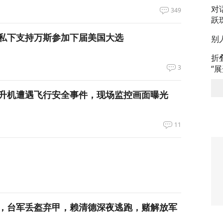
对
349
跃
私下支持万斯参加下届美国大选
别
折
3
“
升机遭遇飞行安全事件，现场监控画面曝光
11
，台军丢盔弃甲，赖清德深夜逃跑，赌解放军