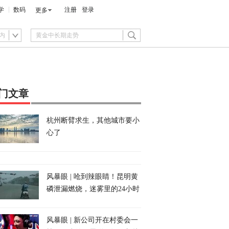
学
数码
注册
登录
更多
内
门文章
杭州断臂求生，其他城市要小
心了
风暴眼 | 呛到辣眼睛！昆明黄
磷泄漏燃烧，迷雾里的24小时
风暴眼 | 新公司开在村委会一