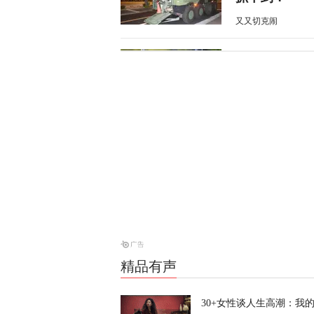
又又切克闹
俄方痛斥日本
罗斯
天下事
西班牙前线观
命游向欧洲？
凤凰大参考
一个月囤20
寻味？
又又切克闹
精品有声
30+女性谈人生高潮：我