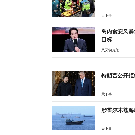
天下事
岛内食安风暴
目标
又又切克闹
特朗普公开拒
天下事
涉霍尔木兹海
天下事