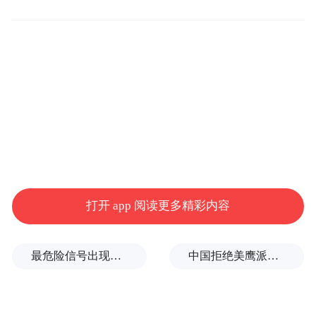
特朗普当地时间7月6日通过社交平台指责金
砖国家推行所谓“反美政策”，并威胁对其成
员国加征10%的新关税。中国外交部发言人7
月7日对此表示，贸易战、关税战没有赢家，
保护主义没有出路。
宣布对日韩征收25%的关税
特朗普：请理解
打开 app 阅读更多精彩内容
当地时间7月7日，美国总统特朗普在社交媒
最危险信号出现！全球能源大动脉岌岌可危
中国拒绝美鹰派副防长访华？弦外之音被热议
体平台上发布了致日本首相石破茂、韩国总
统李在明的信件，宣布美国将自2025年8月1
日起对所有日本和韩国输美产品征收25%的