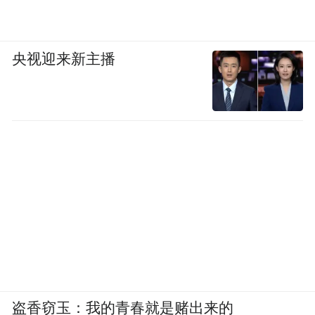
特斯拉跌6.79%，公司总市值损失超680亿美
央视迎来新主播
元。据央视报道，特斯拉CEO埃隆·马斯克上
周末在社交媒体上宣布“美国党”成立。此举
令投资者感到不安。
中概股逆市走高，纳斯达克中国金龙指数涨
0.59%。
热门中概股涨跌不一，哔哩哔哩涨7.66%，霸
王茶姬涨5.31%，百度涨3.98%，理想汽车涨
3.06%，腾讯音乐涨2.98%，好未来涨
1.69%，拼多多涨1.6%。
盗香窃玉：我的青春就是赌出来的