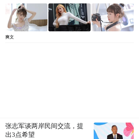
小鹏汽车跌4.99%，蔚来跌2.85%，阿里巴巴
跌2.24%，新东方跌1.55%，京东跌0.16%。
“特别声明：以上作品内容(包括在内的视频、图片或音
爽文
频)为凤凰网旗下自媒体平台“大风号”用户上传并发
布，本平台仅提供信息存储空间服务。
Notice: The content above (including the videos,
pictures and audios if any) is uploaded and posted
by the user of Dafeng Hao, which is a social media
platform and merely provides information storage
space services.”
张志军谈两岸民间交流，提
出3点希望