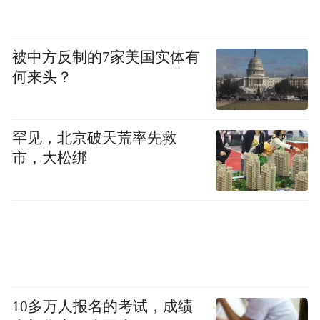
特朗普在发给日韩和上述12个国家的函件中
被中方反制的7家美国实体有
均表示：
何来头？
任何试图通过第三国转运来规避新关税的做
法，将被征以更高的关税。
罕见，北京破天荒率先救
市，大松绑
若这些国家的公司选择在美国境内建厂或生
产产品，则无需缴纳此项关税。
若这些国家决定提高对美关税，则美国将在
现有新关税税率的基础上追加同等幅度关
税。
10多万人报名的考试，成绩