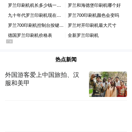
在巨额贸易逆差，美国仍决定继续与两国合
作。然而，美国决定以更加平衡、公平的贸
易为前提，继续向前推进。特朗普称，贸易
逆差已对美国经济乃至国家安全构成重大威
胁，因此必须作出改变。自2025年8月1日
起，美国将对所有韩国和日本产品征收25%
热点新闻
的关税，此项关税将独立于各类行业性关
外国游客爱上中国旅拍、汉
税。此外，任何试图通过第三国转运来规避
服和美甲
该关税的做法，也将被征以更高的关税。
特朗普警告称，如果日韩两国以提高关税作
为回应，美国也将在25%的基础上再提高同
等额度的关税。