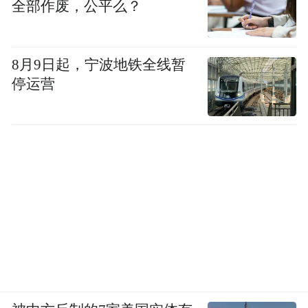
当地时间7月7日，一位白宫官员当日在被问
全部作废，公平么？
及对日本和韩国的关税时表示，美国不会将
针对特定国家的关税叠加在行业关税之上。
8月9日起，宁波地铁全线暂
停运营
根据贸易政策追踪机构“全球贸易预警”的说
法，“关税叠加”是指对同一种进口产品适用
多项关税，导致“累计关税”。
全球贸易预警指出，美国总统特朗普5月2日
签署的第1428 9号行政命令确立了关税叠加
的相关规则，规定“某些关税机制优先于其他
机制，不能叠加适用。”
美股集体收跌