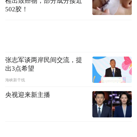
检出致癌物，部分成分接近
之后，特朗普在社交媒体平台上发布了致印
502胶！
度尼西亚、波黑、孟加拉国、塞尔维亚、柬
埔寨、泰国和突尼斯的信件。
特朗普表示，美国将自2025年8月1日起对所
有印度尼西亚的输美产品征收32%的关税，
张志军谈两岸民间交流，提
对所有波黑的输美产品征收30%关税，对所
出3点希望
有孟加拉国和塞尔维亚的输美产品征收35%
海峡新干线
关税，对所有柬埔寨和泰国的输美产品征收
央视迎来新主播
36%关税，对所有突尼斯的输美产品征收
25%的关税。
特朗普表示，此项关税将独立于各类行业性
关税。