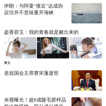
伊朗：与阿曼“接近”达成协
特朗普写道：“如你所知，如果日本（韩国）
议但并不意味重开海峡
或贵国境内的企业决定在美国境内建造或生
产产品，我们将不会征收关税，事实上，我
们将尽一切可能快速、专业、常规地予以批
盗香窃玉：我的青春就是赌出来的
准——换句话说，只需几周时间。”
特朗普：若报复将加更多关税
爽文
当地时间7月7日，美国总统特朗普表示，美
老挝国会主席赛宋蓬逝世
国将自2025年8月1日起对所有哈萨克斯坦和
马来西亚的输美产品征收25%的关税，对所
有南非输美产品征收30%关税，对所有老挝
和缅甸的输美产品征收40%关税。
央视曝光！超8成睫毛胶样品