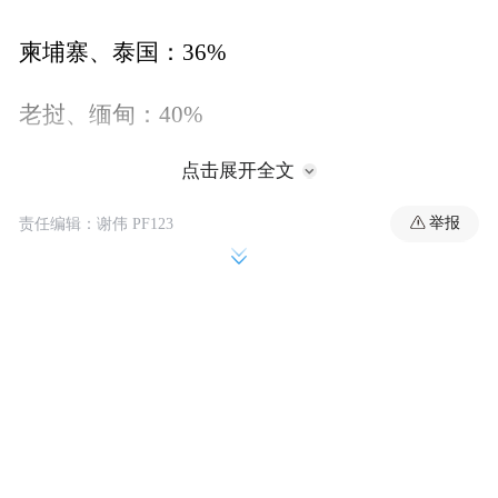
柬埔寨、泰国：36%
老挝、缅甸：40%
点击展开全文
当地时间7日，特朗普签署行政命令，延长所
谓“对等关税”暂缓期，将实施时间从7月9日
举报
责任编辑：谢伟 PF123
推迟到8月1日。
另据央视新闻报道，当地时间7月7日，巴西
总统卢拉在里约热内卢金砖国家峰会后的记
者会上，严词批评美国总统特朗普通过社交
媒体威胁加征关税的行为“极不负责任”，并
强调各国有权采取对等措施。