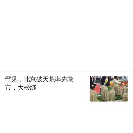
特朗普宣布对日韩征收25%的关税后，在美
上市的日本和韩国公司股票走低：日概股方
面，丰田汽车收跌3.99%，本田跌3.88%；韩
概股中，LG Display跌8.03%，韩国SK电信跌
7.72%。
蒙特利尔银行资本市场的报告写道：“随着贸
易战重新成为市场关注的焦点，美国国债收
罕见，北京破天荒率先救
市，大松绑
益率周一大幅上涨，这一走势与提高关税可
能带来通胀反弹的影响一致。”
大型科技股多数走低，（按市值排列）英伟
达跌0.69%，微软跌0.22%，苹果跌1.69%，