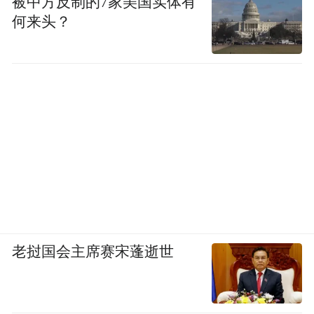
被中方反制的7家美国实体有
日韩公司股票走低
何来头？
周一（7月7日），美股低开低收，三大指数
均录得6月中旬以来最差单日表现。
截至收盘，道琼斯指数跌0.94%，报
44,406.36点；标普500指数跌0.79%，报
6,229.98点；纳斯达克综合指数跌0.92%，报
20,412.52点。
老挝国会主席赛宋蓬逝世