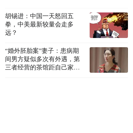
前仍处于营业状态，但店铺内商品陈列已大
幅缩减，仅有少量单品在售，价格相对于此
胡锡进：中国一天怒回五
前也有所下调。
拳，中美最新较量会走多
远？
“婚外胚胎案”妻子：患病期
间男方疑似多次有外遇，第
三者经营的茶馆距自己家步
行仅15分钟