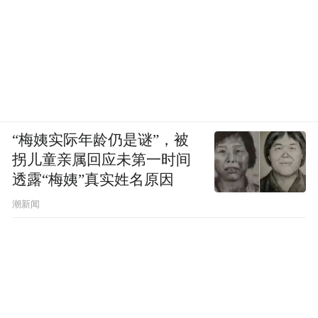
和约会的标配，一句“爱她就请她吃哈根达
斯”让中国情侣掏空了钱包。1996年的上海
滩，哈根达斯把冰淇淋卖出了奢侈品架势。
25元单球的价格，抵得上当时普通人半日工
资。
“梅姨实际年龄仍是谜”，被
拐儿童亲属回应未第一时间
如今的哈根达斯在中国市场节节败退。从
透露“梅姨”真实姓名原因
2023 年起，哈根达斯在中国市场就开启了门
潮新闻
店收缩进程。据窄门餐眼数据显示，2024 年
1 月哈根达斯在国内的门店数量为 466 家，
而到了 2025 年 6 月 20 日，这一数字锐减至
385 家。在北京、上海、郑州等地，不少哈
根达斯门店都已不见踪影 。