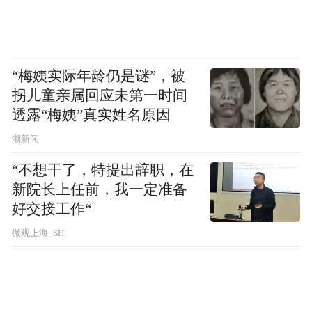
“梅姨实际年龄仍是谜”，被
拐儿童亲属回应未第一时间
透露“梅姨”真实姓名原因
2025年，曾经风光无限、以高价定位在市场
潮新闻
掀起波澜的钟薛高走到了破产清算的终局。
“不想干了，特提出辞职，在
据爱企查显示，钟薛高食品（上海）有限公
新院长上任前，我一定准备
司自身风险112条，司法案件67条。钟薛高旗
好交接工作“
下的钟茂（上海）食品科技有限公司被债权
微观上海_SH
人上海安得列郎晴食品贸易有限公司申请破
产清算。理由是“无法清偿到期债务，且明显
缺乏清偿能力”。如今，钟薛高京东旗舰店目