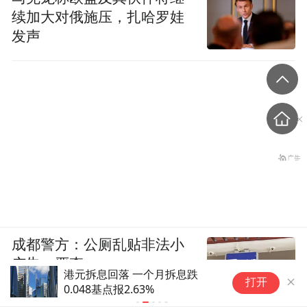
续加大对俄施压，扎哈罗娃
发声
成都警方：公厕乱贴非法小
广告，严查
港元拆息回落 一个月拆息跌
岳
打开
0.048基点报2.63%
证
成都公安
万