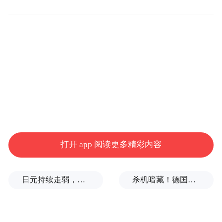
回望
2018年，钟薛高横空出世时的盛况恍如
隔世。一支66元的“厄瓜多尔粉钻”雪糕封
神，不仅创造了单日销售2万支的奇迹，更开
启了中国雪糕市场的“刺客时代”。创始人林
盛那句“成本40元，爱要不要”的豪言犹在耳
畔。彼时，这个深谙流量密码的品牌通过国
潮设计、“零添加”话术和头部主播带货，硬
是把雪糕卖出了奢侈品溢价。
打开 app 阅读更多精彩内容
首年营收破亿的钟薛高，很快便杀入天猫双
日元持续走弱，给我们什么样的机会？
杀机暗藏！德国机场发现携爆炸物无人机，或涉及外国势力
11冰品类目榜首，甚至还在2021年销售额突
破10亿元，一度成为头部主播直播间的常
客。一位参与早期融资的投资人回忆道：“当