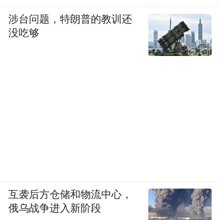
轻人算了一笔账：30元的单球冰淇淋，不如
涉台问题，特朗普的教训还
买两杯奶茶——毕竟“爱情营销”敌不过蜜雪
没吃够
冰城2元甜筒的性价比。
其他网红雪糕品牌也纷纷传出闭店消息。与
之形成鲜明对比的是，3元以下的平价雪糕正
在收复失地。东北大板等老牌逆势增长，伊
利、蒙牛重新聚焦基础款。而在如今的消费
市场，那些曾被炒到66元一支的“雪糕界爱马
仕”，正像被扎破的气球般迅速瘪下去。
雪糕刺客的崩盘，本质是场“祛魅运动”。消
费者发现，所谓高端不过是营销费及冷链租
互袭后方仓储和物流中心，
俄乌战争进入新阶段
金下叠加出的高价。 当平价复兴，蜜雪冰城