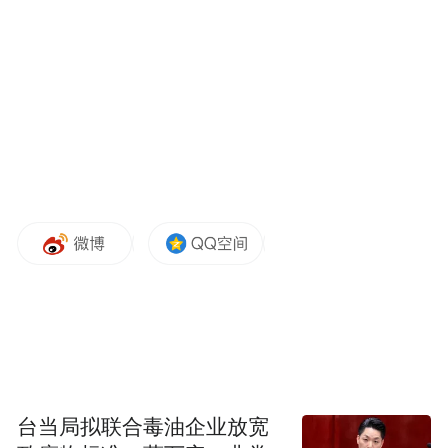
时所有机构都在疯狂测算——假设1亿新中产
每人每年消费10支，这就是个60亿的蓝海市
场。”
然而，泡沫破灭的速度来得如此之快。对于
钟薛高高昂价格的议论并没有停止。众多网
友表示，“买不起”。另有网友调侃，“自从你
们出现了，买梦龙都不觉得心疼了。”议论的
同时，还牵扯出了其之前因发布虚假广告，
多次被行政处罚一事。所谓“特级红提”是散
装葡萄干，“不加一滴水”的配料表里明晃晃
写着水。
台当局拟联合毒油企业放宽