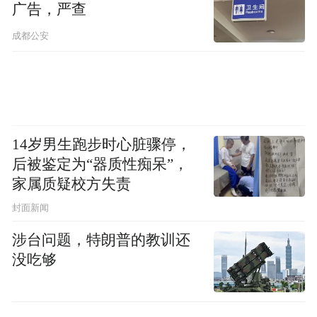
广告，严查
成都公安
14岁男生跑步时心脏骤停，
后被鉴定为“器质性痴呆”，
家属质疑校方失责
封面新闻
涉台问题，特朗普的教训还
没吃够