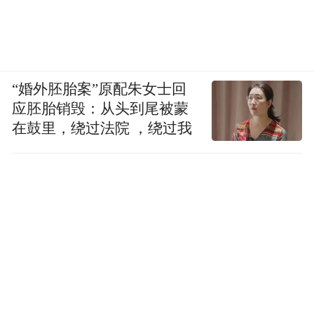
“婚外胚胎案”原配朱女士回
应胚胎销毁：从头到尾被蒙
在鼓里，绕过法院 ，绕过我
曾以高端形象著称的哈根达斯，不得不加入
了9.9元赛道——限时9.9元起享指定咖啡。年