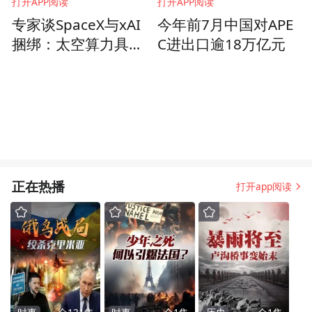
打开APP阅读
打开APP阅读
专家谈SpaceX与xAI
今年前7月中国对APE
捆绑：太空算力具备
C进出口逾18万亿元
长期潜力，但仍是一
场豪赌
正在热播
打开app阅读