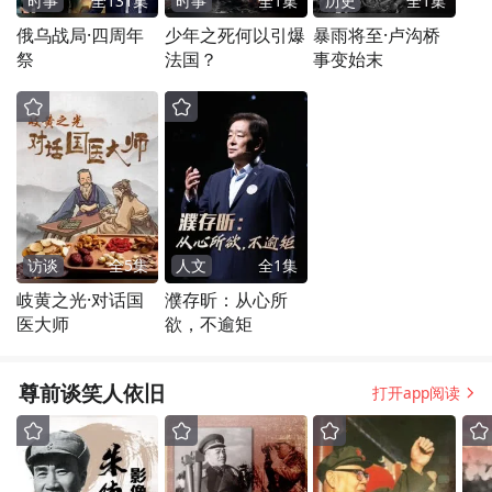
时事
全
131
集
时事
全
1
集
历史
全
1
集
俄乌战局·四周年
少年之死何以引爆
暴雨将至·卢沟桥
祭
法国？
事变始末
访谈
全
5
集
人文
全
1
集
岐黄之光·对话国
濮存昕：从心所
医大师
欲，不逾矩
尊前谈笑人依旧
打开app阅读