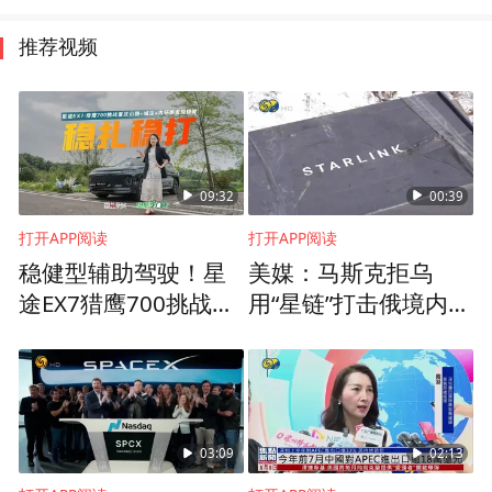
推荐视频
09:32
00:39
打开APP阅读
打开APP阅读
稳健型辅助驾驶！星
美媒：马斯克拒乌
途EX7猎鹰700挑战重
用“星链”打击俄境内目
庆各工况
标
03:09
02:13