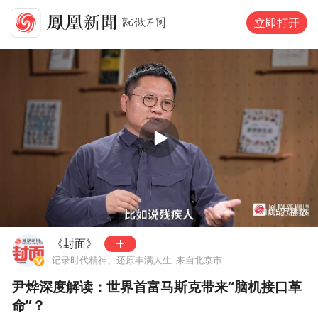
立即打开
00:00
05:52
10.5万
播放
《封面》
记录时代精神、还原丰满人生
来自北京市
尹烨深度解读：世界首富马斯克带来“脑机接口革
命”？