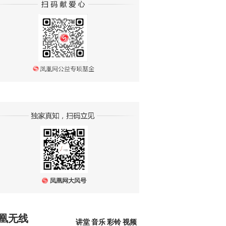
凰无线
讲堂
音乐
彩铃
视频