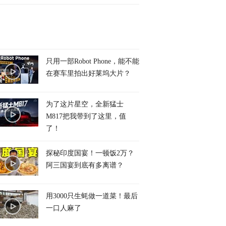
只用一部Robot Phone，能不能
在赛车里拍出好莱坞大片？
为了这片星空，全新猛士
M817把我带到了这里，值
了！
探秘印度国宴！一顿饭2万？
阿三国宴到底有多离谱？
用3000只生蚝做一道菜！最后
一口人麻了