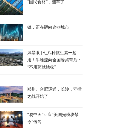
“国民食材”，翻车了
钱，正在砸向这些城市
风暴眼 | 七八种抗生素一起
用！牛蛙流向全国餐桌背后：
“不用药就绝收”
郑州、合肥逼近，长沙，守擂
之战开始了
“易中天”回应“美国光模块禁
令”传闻