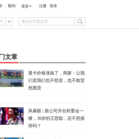
学
数码
注册
登录
更多
内
门文章
显卡价格涨疯了，商家：让我
们卖我们也不想卖，也不敢贸
然囤货
风暴眼 | 新公司开在村委会一
楼，38岁的王思聪，还不想接
班吗？