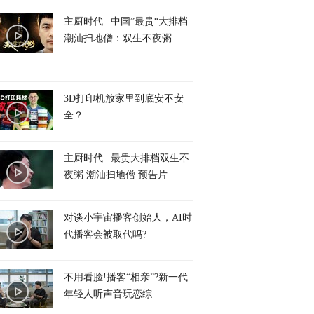
主厨时代 | 中国”最贵“大排档
潮汕扫地僧：双生不夜粥
3D打印机放家里到底安不安
全？
主厨时代 | 最贵大排档双生不
夜粥 潮汕扫地僧 预告片
对谈小宇宙播客创始人，AI时
代播客会被取代吗?
不用看脸!播客“相亲”?新一代
年轻人听声音玩恋综