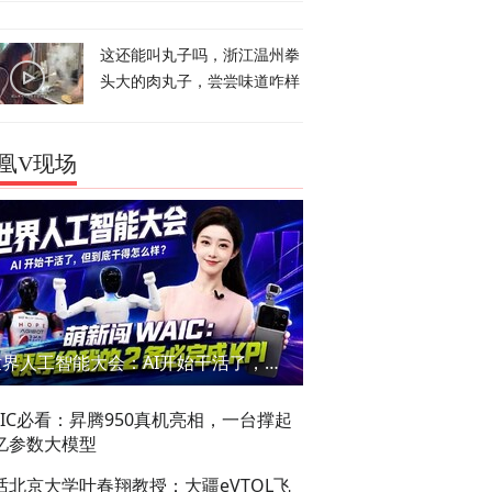
这还能叫丸子吗，浙江温州拳
头大的肉丸子，尝尝味道咋样
凰V现场
世界人工智能大会：AI开始干活了，但到底干的怎么样？萌新闯WAIC
AIC必看：昇腾950真机亮相，一台撑起
亿参数大模型
话北京大学叶春翔教授：大疆eVTOL飞