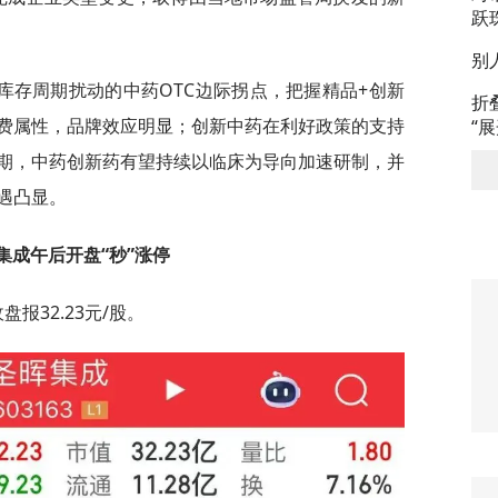
跃
别
库存周期扰动的中药OTC边际拐点，把握精品+创新
折
费属性，品牌效应明显；创新中药在利好政策的支持
“
期，中药创新药有望持续以临床为导向加速研制，并
遇凸显。
集成午后开盘“秒”涨停
报32.23元/股。