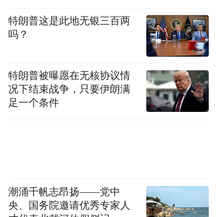
泡菜原料，其价格不仅直接影响生活成本，
特朗普这是此地无银三百两
还会在其他方面产生连锁反应。韩国政府表
吗？
示，将采取措施稳定主要农产品的市场供
应。
特朗普被曝愿在无核协议情
韩国今夏出现有记录以来最严重热浪之一。
况下结束战争，只要伊朗满
足一个条件
韩国气象厅数据显示，7月该国最高气温达到
33摄氏度或更高的天数有15天，是1973年有
记录以来平均3.4天的四倍多。
同时，韩国今年7月共记录到23个“热带夜”，
即18时至次日9时最低气温高于25摄氏度的夜
潮涌千帆志昂扬——党中
晚，天数也为1973年以来最多。
央、国务院邀请优秀专家人