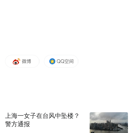
过2%。
其中，加工食品价格同比上涨4.1%，抬高整
体物价0.35个百分点。水产品价格上涨
7.3%。农产品价格下降0.1%，但归因于极端
高温和暴雨天气导致果蔬类价格大涨。值得
一提的是，夏季时令水果西瓜价格同比骤涨
20.7%。
月租和典祖同比分别涨1.1%和0.5%。韩国政
府分析认为，6月底推出收紧房贷政策导致典
祖房源减少，推高典祖价格。石油类下滑
上海一女子在台风中坠楼？
警方通报
1%，公共服务价格提升1.4%。