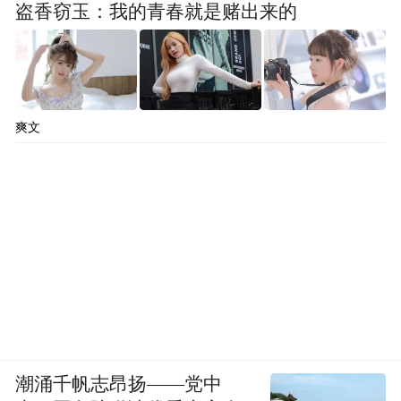
盗香窃玉：我的青春就是赌出来的
爽文
潮涌千帆志昂扬——党中