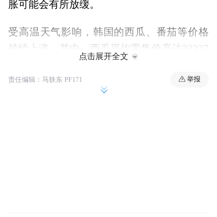
胀可能会有所放缓。
受高温天气影响，韩国的西瓜、番茄等价格
持续上涨，其中，西瓜平均零售价高达33337
点击展开全文
韩元（约合173元人民币）。
举报
责任编辑：马轶东 PF171
韩国股市大涨
8月5日早盘，韩国股市大幅走强，韩国综合
指数盘中一度涨超2%。截至记者发稿时，韩
国综合指数的涨幅仍接近1.9%。
板块方面，信息技术、医疗保健板块大涨超
3%，金融板块涨幅也超过2.7%。个股方面，
Sk Biopharma涨超16%，三星SDI涨超12%，