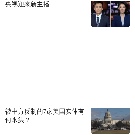
居民，每月提供1570港元高龄津贴和4060港
央视迎来新主播
元长者生活津贴。
“对老人来说很有吸引力，不用排队，去内地
住养老院还有补贴。”在李家聪看来，香港政
府的目的很明确，为了将香港本土正在排队
申请长期护理服务的老人分流出去。“包括港
人北上就医的核心原因也是港人不想再等
了，用金钱买时间。”
被中方反制的7家美国实体有
何来头？
“北上养老潮”背后的市场潜力有多大？