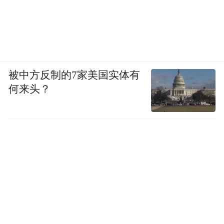
医疗支付体系存在差异，两地电子信息的打
通并非易事。截止到2024年年底，仅有香港
大学深圳医院开通了医健通系统。
港大深圳医院资讯科技部经理叶锦坤告诉
被中方反制的7家美国实体有
《健闻咨询》，香港市民在该院就诊时，经
何来头？
过市民同意确认，在保护隐私的前提下，采
用端到端加密传输方式，医生可实时调取该
患者在港期间的完整健康档案，包括历史就
诊记录、检验检查数据及用药清单等。
中山市中医院医务部副主任伍嘉艳称，香港
长者来我院看诊，如果希望医生查看过往的
病情资料，可提前在医健通APP上的医疗计