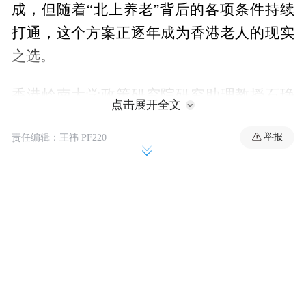
成，但随着“北上养老”背后的各项条件持续
打通，这个方案正逐年成为香港老人的现实
之选。
香港岭南大学政策研究院研究助理教授石琤
点击展开全文
博士长期从事跨境养老研究，她提到，“内地
举报
责任编辑：王祎 PF220
生活成本低、居住空间大、房间较便宜等因
素，是吸引香港老人到内地养老的主要原
因，他们表达出想要融入内地，并落地生根
的强烈愿望。”
香港老人北上养老潮的背后，老年人最关心
的自然是医疗。