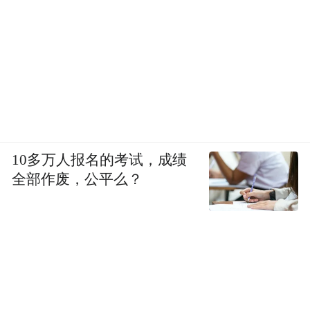
收费仅为香港的三分之一~五分之一。
而且，部分内地公立养老院由政府营办，每
月收费约1500元~4000元人民币, 民营养老院
收费每月约3000元~1万元人民币，高端养老
社区如持续照护退休社区月费约达8000元~3
万元人民币。
10多万人报名的考试，成绩
全部作废，公平么？
石峥观察到，愿意北上养老的多是收入偏中
低端的香港老人，核心在于性价比高。“租房
便宜，轻松实现千尺豪宅梦。”他们通常会选
择在内地置房或租房，而非住养老院。
她进一步解释，大湾区跨境养老涉及到老年