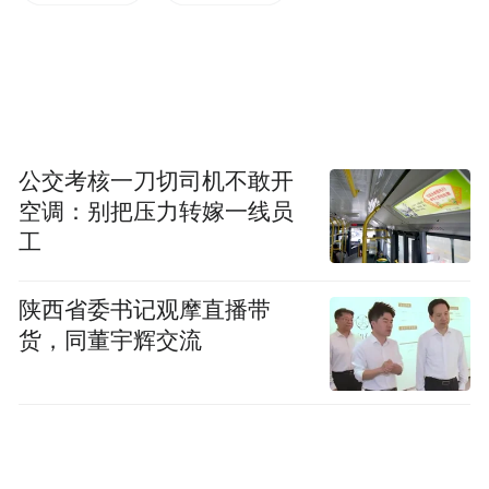
潮，内地头部的保险公司也开始跃跃欲试，
展开布局。
当市场化的主体参与到这场养老行动中，香
港老人养老的医疗等问题能不能解决？
公交考核一刀切司机不敢开
空调：别把压力转嫁一线员
此外，“北上养老潮”背后藏着一个多大的市
工
场？
陕西省委书记观摩直播带
货，同董宇辉交流
一年2000港元的长者医疗券，
吸引香港老人跨境就医