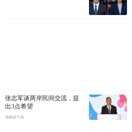
的部分需要诊单自费，多数老人最后还是会
回来香港就医。”大湾区医疗集团（香港）有
限公司联席行政总裁李家聪告诉《健闻咨
询》。
长者医疗券使用范围也有限，目前仅限于门
诊服务，不包括住院、日间手术、药物购买
等。对于北上看病的香港长者来说，实际医
疗支出覆盖面还是较少。
香港居民几乎可以免费获取公共医疗服务。
张志军谈两岸民间交流，提
出3点希望
香港本地居民在公立医院享用医疗服务的定
价被视为“象征性”收费，以急诊室诊金为
海峡新干线
例：香港居民急症病床住院收费大致为每日