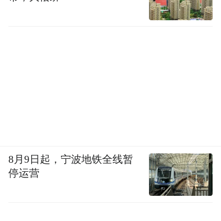
查、诊断信息不连贯等情况。
香港老人想“跨境买时间”
多项政策加持下，到底有多少港人真正愿意
北上养老？
8月9日起，宁波地铁全线暂
安永会计师事务所做了一项调研，以两地养
停运营
老院的费用去比较，香港普通护理院月费普
遍超过2万港币，高端养老院更可达4万~6万
港币。相比之下，大湾区内地城市的养老院