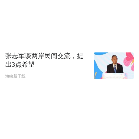
比如拿地自建康养社区的重资产路径的泰
康；国寿则是“1+N”的养老发展模式，即以
“城心”机构养老为主，城郊机构养老、居家
养老和社区养老共同推进。
张志军谈两岸民间交流，提
李家聪认为，未来北上养老的主力的人群或
出3点希望
是商保还未完全覆盖的人。
海峡新干线
“这一部分的人，他有一点钱，但不是特别有
钱，有一份商业健康医疗保险，但保险不能
完全覆盖整个香港私立医院。”李家聪说道。
值得关注的是，港人入住内地高端养老社
区，目前的增涨还比较有限。