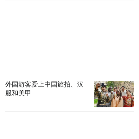
险经济人，他告诉《健闻咨询》，目前险司
普遍的做法是，用香港的保单绑定内地养老
社区。“比如泰康养老推出100万的保费，客
户购买了保险产品后，能够有资格入住泰康
在内地自建的养老社区，相当于买个门票，
锁定未来的养老权益。”
郑汉斯说，香港人来内地养老更加倾向于选
购香港的保险产品，因为潜在收益更高，“内
外国游客爱上中国旅拍、汉
地的产品收益率终身2%~3%，香港可以达到
服和美甲
终身5%~7%。”
布局“保险+养老社区”的玩家模式也各有不
同，轻资产、轻重并举都有。