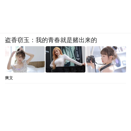
人有两类群体，一类是身体健康的老人，一
类是失能老人。失能老人考虑的因素更多，
比如照顾的成本，距离的远近。“很多老人在
现实面前充满担忧，身体不好的情况下更难
盗香窃玉：我的青春就是赌出来的
以适应陌生的环境，大多还在观望。”
一个无法忽略的背景是，香港地区的老龄
化，也正在给当地的社会保障体系带来巨大
爽文
挑战。
以养老院（香港地区称为“安老院”）服务为
例，由香港特区政府资助的养老床位平均排
队等候时间约两年，一些硬件设施较好的养
老机构需要排队等待6年之久，不少老年人在