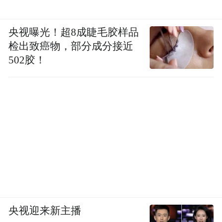
可有关。”特别是老年人需要调理身体以及做
部分康复，中医的独特优势，吸引一大批港
央视曝光！超8成睫毛胶样品
人长者北上。
检出致癌物，部分成分接近
502胶！
跨境医疗的徘徊痛点
尽管“北上养老”趋势明显，但这部分老人仍
较少。
“医疗券解决的只是一个皮毛的事儿，每人每
央视迎来新主播
年2000元人民币的额度使用范围较小，超出