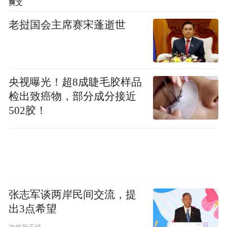
爽文
咨询》表示，因香港与内地的医疗体系不
同，院方门诊系统也进行了相应的改造。在
老挝国会主席赛宋蓬逝世
门诊大堂、体检中心、急诊科设立了香港长
者医疗券专门的服务点，以及长者医疗券收
费专窗，并配有会粤语的工作人员。
央视曝光！超8成睫毛胶样品
检出致癌物，部分成分接近
港人看病就医的流程与内地的患者并无两
502胶！
样，结算时若需使用香港长者医疗券支付，
首次使用需提供相应证件，如有效香港身份
证或香港特别行政区政府入境事务处签发的
《豁免登记证明书》，先在服务点进行身份
认证，同时登记回乡证号，结算时到指定窗
张志军谈两岸民间交流，提
口使用医疗券支付费用。
出3点希望