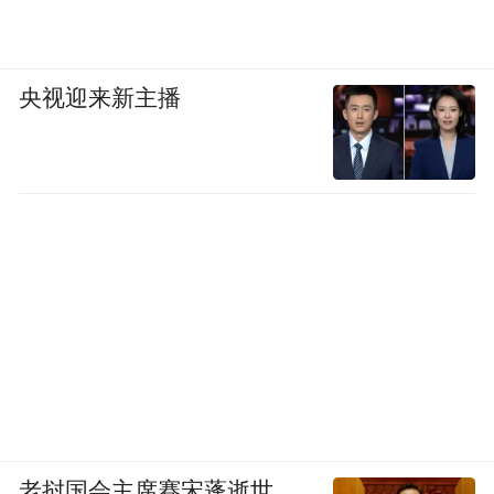
一位香港保险经济人指出，内地的保险公司
在建养老社区时，主流服务的人群一定是内
央视迎来新主播
地人，至于引入增量，除了大湾区之外，入
住率超过50%的都不多。
今年5月，郑汉斯去珠海的一家高端养老酒店
考察，他提到，一晚的入住价格在2600元人
民币左右，入住率不超过20%，且入住的全
是香港本地老人。这家养老型的高端酒店是
国寿的合作方之一，酒店有专业的医师，有
游泳池，健身房等高端设备，养老酒店几乎
不对外宣传，入住的香港老人也都来自其购
老挝国会主席赛宋蓬逝世