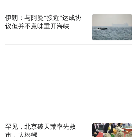
划中申请跨境健康记录，就诊时向医生出示
收到的二维码，医生即可查看长者在香港的
伊朗：与阿曼“接近”达成协
议但并不意味重开海峡
就诊记录。
一位医疗人士向《健闻咨询》透露，医健通
的作用不仅仅是电子档案，内地的医生使用
医健通，切换成香港的病历，需要完全按照
香港的医疗保障、医疗质量管理的方法。简
单来说，就是香港公立医院在内地的延伸。
但这一说法并未得到有关部门证实。
当下，粤港澳大湾区暂未能建立有效解决数
据跨境安全性问题的法规或政策。这些问题
罕见，北京破天荒率先救
也导致香港长者跨境就医时可能出现重复检
市，大松绑