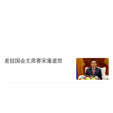
120元人民币，医院还覆盖患者的早午餐。
同时，港籍老人每年能领取一定金额的医疗
券，用于各类预防性、治疗性及康复性服
务。
2020年1月起，港澳台居民可以在内地参加社
会保险。现在的问题是，香港有个医保通系
老挝国会主席赛宋蓬逝世
统（医健通），港人在哪家医院看病、用
药、病例资料等，公共医疗系统都可以看
到。“香港老人担心去内地看病，医生不清楚
我吃什么药，也不知道我以前得过什么病。”
石峥说。