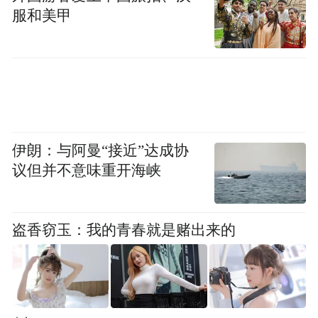
服和美甲
除此之外，在内地指定医院看病，香港老人
还可以使用长者医疗券。年满65岁的香港长
者每年有2000港元的医疗券（累积上限为
8000港元）。医疗券可以当现金使用。这一
公共医疗福利源自香港特区政府于2009年推
出长者医疗券计划，2015年，香港政府将长
伊朗：与阿曼“接近”达成协
议但并不意味重开海峡
者医疗券的使用范围放开到内地指定医院。
7月上旬，作为新增的试点医疗机构，中山市
盗香窃玉：我的青春就是赌出来的
中医院开始接待首批使用长者医疗券的香港
老人。
中山市中医院医务部副主任伍嘉艳向《健闻