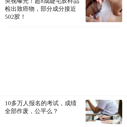
央视曝光！超8成睫毛胶样品
检出致癌物，部分成分接近
而在保险产品的销售方面，多款香港本地保
502胶！
险产品选择与养老社区的服务打包销售。
以中国太平为例，旗下太平人寿（香港）将
香港本地保险产品与中国太平养老社区结
合，推出“养老颐积分”计划，保险客户可通
过投保合资格产品获得积分的方式，获得中
国太平养老社区的入住资格。医疗服务上，
中国太平与大湾区内多家医疗机构合作，为
香港老人开通跨境医疗直通车、药品直送等
服务。
10多万人报名的考试，成绩
全部作废，公平么？
郑汉斯是中国人寿（下称“国寿”）的一名保