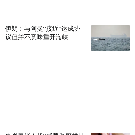
民币的保单收益也可直接用于支付旗下太保
家园全部社区的相关养老服务费用。服务的
伊朗：与阿曼“接近”达成协
对象主要针对月入3万~5万元人民币的人群，
议但并不意味重开海峡
助其将来“北上养老”。
今年2月，金融监管总局发布了《关于香港、
澳门金融机构入股保险公司有关事项的通
知》，自2025年3月1日起，香港、澳门金融
机构入股境内保险公司不再执行“最近一年末
总资产不低于二十亿美元”的规定。为的就是
降低港澳金融机构入股内地保险公司门槛。
这也被保司视为布局大湾区养老产业方面的
政策利好。