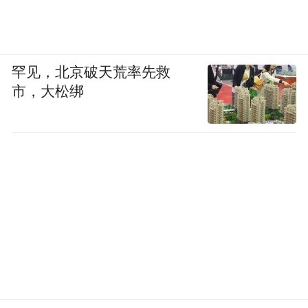
排队中就已过世。而私立养老院费用较高，
普通的香港老人很难负担得起费用。
罕见，北京破天荒率先救
为缓解医疗服务压力，香港一直在推出相关
市，大松绑
政策让香港长者在内地养老。
2014年，香港特区政府社会福利署开始推行
《广东院舍住宿照顾服务试验计划》，向两
间养老院舍购买床位，让正在轮候养老床位
的老年人自愿选择入住。截止2025年3月，2
间养老院扩展到15间。
另外，广东省计划下还设有高龄津贴及长者
生活津贴，为选择移居广东省的合资格香港