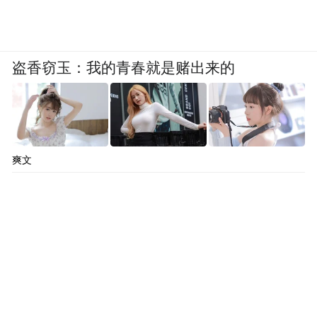
显。
香港大学深圳医院是香港政府开放的第一批
盗香窃玉：我的青春就是赌出来的
试点机构，香港长者医疗券已经在该院使用
了近10年，截至2025年6月，香港长者在香港
大学深圳医院使用长者医疗券超过12万人
次，2025年6月同比增长79%。
爽文
港大深圳医院收费处经理李静告诉《健闻咨
询》，长者券刚开通时，看病就医普通集中
在全科和骨科两项，近几年，中医也成为香
港长者所青睐的科室。
“可能与香港市民对中医调理和康复治疗的认