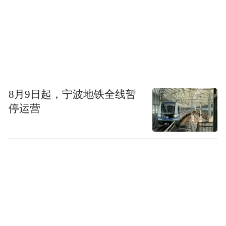
泰康医疗健康服务中心的欧蕾总经理回应
《健闻咨询》称，在港处于寿险牌照申请过
程中，香港子公司2025年下半年即将正式开
业。“香港的人群是增量市场，另外香港本身
8月9日起，宁波地铁全线暂
也有客户需要一些服务资源，届时两地的人
停运营
群，服务也会彼此打通。”欧蕾表示。
泰康备战之时，2023年，中国太平和中国太
保就在港人“北上养老”战略上落下重要棋
子。
据公开资料，2024年，中国太保寿险（香
港）有限公司开启“保单直付”功能，使非人