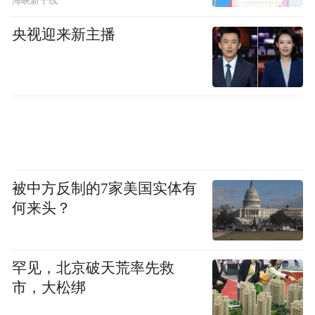
海峡新干线
跨境医疗的互通，使得港人北上就医热度持
央视迎来新主播
续上升，越来越多讲着粤语的老太太带着三
四个朋友成群结队地到大湾区跨境看病。
香港人张文（化名）的母亲今年55岁，患有
眼科疾病，一支眼睛需要做玻璃体切割术。
在香港的公立医院，手术费用在10万元人民
币左右，根据眼科的排期，手术最快也要等
被中方反制的7家美国实体有
到一年后。张文了解到，私立医院的价格更
何来头？
贵，达到了20万。
为防止眼疾恶化，张文多方打听，最终决定
罕见，北京破天荒率先救
带母亲直奔广州的一家三甲医院就医。两周
市，大松绑
后，手术顺利进行，费用仅花了3万多元人民