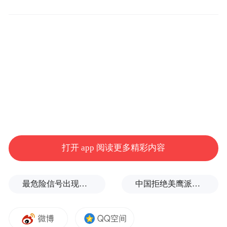
与内地不同，香港廉价的公立医疗服务100%
全报销的福利，是不少香港老年人的依靠。
但如果去内地养老，这些社会福利无法“一起
携带”。石琤在参与的一项有关大湾区跨境养
老的研究发现，“如何在内地看病、费用是否
有减免或报销、与香港药品目录是否一致、
医疗记录能否互通”等问题，是有意去内地养
老的香港老年人普遍关心的问题，这些问题
没有解决，也阻止了一部分香港老人北上。
打开 app 阅读更多精彩内容
最近几年，粤港两地政府频繁推出跨境养老
最危险信号出现！全球能源大动脉岌岌可危
中国拒绝美鹰派副防长访华？弦外之音被热议
方面的政策，一方面吸引香港老人，一方面
也吸引了越来越多的港资养老机构到大湾区
内开设养老社区。与此同时，面对这股浪