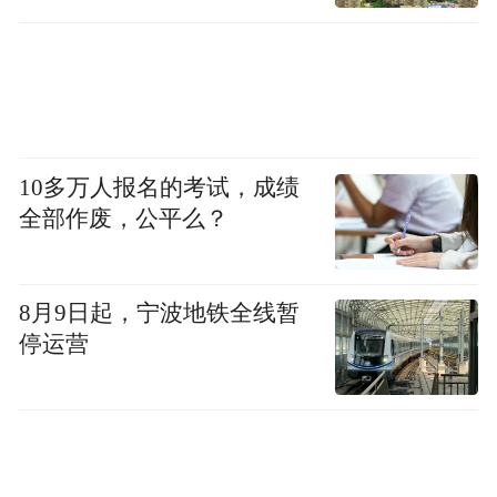
币。由于张文的母亲年龄尚未达到65岁，手
术所产生的费用需要自费。
张文提到，香港的公立医院实行分流制度，
根据疾病严重程度和紧急程度来优先处理病
10多万人报名的考试，成绩
人，因此常会出现候诊时间过长的情况。“拍
全部作废，公平么？
个胃镜，做个核磁共振，可能要等一两年，
而私立医院的价格又很贵”。
8月9日起，宁波地铁全线暂
在进行某些医疗服务时，内地的医院往往具
停运营
有比香港私立医院更低的价格。据香港卫生
署统计的数据，2021年~2014年申请医疗券
使用中，牙科，眼科使用率最高。