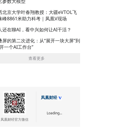
亿参数大模型
话北京大学叶春翔教授：大疆eVTOL飞
珠峰8861米助力科考｜凤凰V现场
人还在聊AI，看中兴如何让AI干活？
叠屏的第二次进化：从“展开一块大屏”到
展开一个AI工作台”
查看更多
凤凰财经
Loading...
凤凰财经官方微信