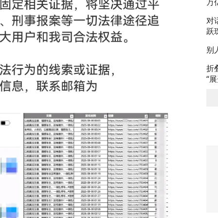
万
对
跃
别
折
“