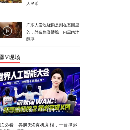
人民币
广东人爱吃烧鹅是刻在基因里
的，外皮焦香酥脆，内里肉汁
醇厚
凰V现场
世界人工智能大会：AI开始干活了，但到底干的怎么样？萌新闯WAIC
AIC必看：昇腾950真机亮相，一台撑起