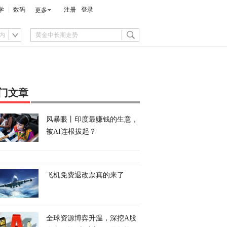
学
数码
注册
登录
更多
内
门文章
风暴眼丨印度最赚钱的生意，
被AI连根拔起？
飞机免费退改票真的来了
全球资源博弈升温，深挖A股