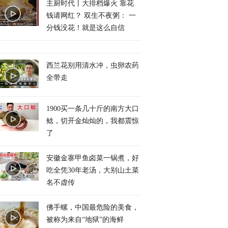
主厨时代丨大排档爆火 靠花
钱请网红？ 双生不夜粥： 一
分钱没花！就是这么自信
西兰花别用清水冲，虫卵农药
全带走
1900买一条几十斤的南方大口
鲶，切开金灿灿的，我都震惊
了
安徽金寨甲鱼卤菜一锅煮，好
吃全凭30年老汤，大别山土菜
名不虚传
佛手螺，中国最危险的美食，
被称为来自“地狱”的海鲜