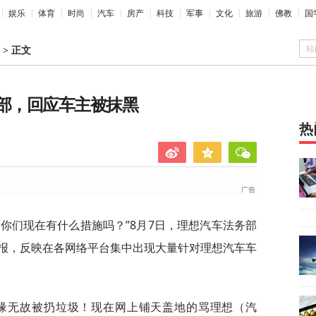
娱乐
体育
时尚
汽车
房产
科技
军事
文化
旅游
佛教
国
站
>
正文
务部，回应车主被抹黑
热
你们现在有什么措施吗？”8月7日，理想汽车法务部
报，反映在各网络平台集中出现大量针对理想汽车车
无缘无故被扔垃圾！现在网上铺天盖地的骂理想（汽