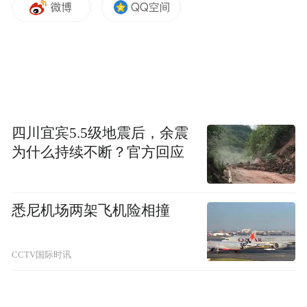
尽管李国庆昨晚已经辟谣了，称婚礼从未设
置门票。
四川宜宾5.5级地震后，余震
但骗子好像也没收敛，帖子目前还在，早上
为什么持续不断？官方回应
还再回复消息。
不过帖子评论区简直太有意思了，能把人笑
悉尼机场两架飞机险相撞
喷。看来大家买门票是假，看热闹才是真
的。
CCTV国际时讯
只见评论区有疯狂玩梗的，有cos的，还有顺