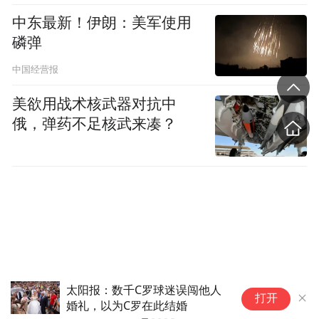
中东最新！伊朗：美军使用
磷弹
中国经营报
美欲用战术核武器对抗中
俄，弹药不足核武来凑？
太阳报：数千C罗球迷误闯他人
法
打开
婚礼，以为C罗在此结婚
美