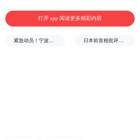
打开 app 阅读更多精彩内容
紧急动员！宁波、温州、金华、舟山、台州、丽水等市市长，发表电视讲话
日本前首相批评高市在处理中美关系上缺乏战略