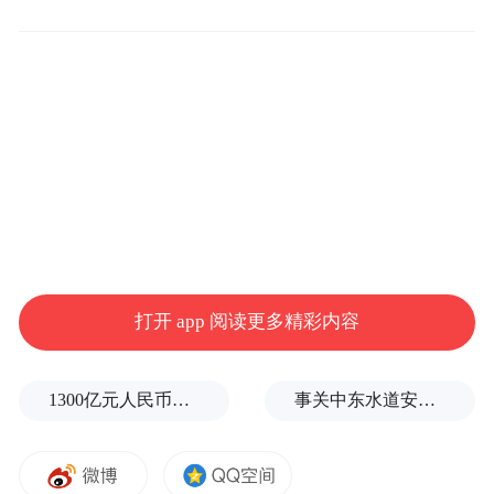
大众高层坦言，纯电车型是“外资的药，现在
吃得有点难受，但不吃没有未来”。当前纯电
车型成本高企，电池价格未达甜蜜点，大众
自身平台规模化效应尚未完全释放，导致其
盈利水平远逊于燃油车。
打开 app 阅读更多精彩内容
1300亿元人民币，阿根廷：同中国延长5年货币互换协议
事关中东水道安全，沙特、埃及、土耳其、巴基斯坦外长举行会晤