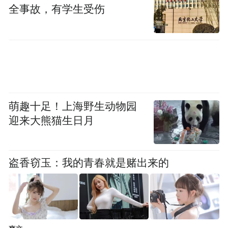
全事故，有学生受伤
在全球销量微涨的背景下，中国市场的“微
跌”显得尤为刺眼。中国市场对大众的全球份
额和利润贡献举足轻重。
此间微妙下滑，不仅是销量的停滞，更是危
险的信号：在国产新能源品牌（如比亚迪、
萌趣十足！上海野生动物园
蔚来、小鹏）的强势围攻下，大众赖以生存
迎来大熊猫生日月
的品牌溢价和燃油车优势正被快速侵蚀。中
国市场不再是简单的增长引擎，而是转型能
盗香窃玉：我的青春就是赌出来的
否成功的试金石。
Part.0
4
降本努力：杯水难救车薪火