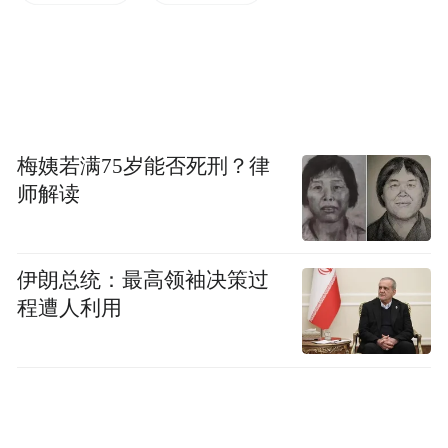
更严峻的是，纯电销量每增加一个百分点，
往往意味着盈利能力更强的燃油车（尤其是
梅姨若满75岁能否死刑？律
高利润SUV和高端车型）份额被挤压。纯电
师解读
的增量非但未能止血，反而加速了利润池的
干涸。
伊朗总统：最高领袖决策过
Part.0
2
程遭人利用
外部重压：关税利刃与价格绞杀
除了内部产品组合的剧痛，外部环境亦如凛