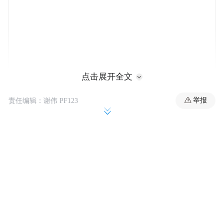
点击展开全文
举报
责任编辑：谢伟 PF123
风暴中心：危险的“纯电悖论”
如果深入分析，大众利润雪崩的首要推手，
恰恰是其战略转型的核心——纯电动汽车的
加速推进。财报显示，大众纯电车型销量占
比从7%跃升至11%。这本是向未来迈进的积
极信号，却成了短期利润的“毒药”。