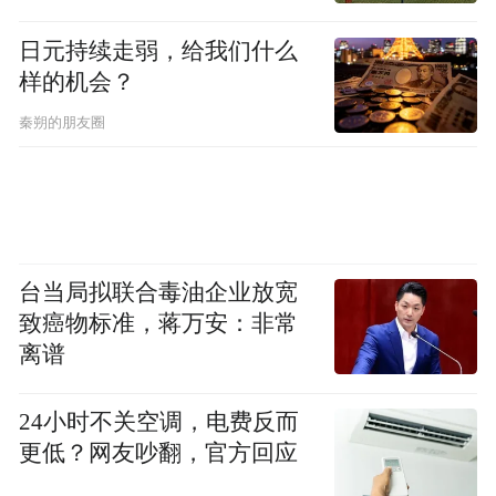
大众上半年的利润雪崩，是传统汽车巨头在
向电动化、智能化未来艰难转身时，一次惨
日元持续走弱，给我们什么
烈的“阵痛”缩影。它揭示了一个残酷的行业
样的机会？
现实：战略转型的雄心与短期财务健康之
秦朔的朋友圈
间，存在着难以调和的尖锐矛盾。
纯电车型是通往未来的必由之路，但铺设这
条道路需要付出高昂的、可能持续数年的财
务代价。同时，地缘政治风险（如关税）和
台当局拟联合毒油企业放宽
致癌物标准，蒋万安：非常
新兴市场格局的变化（如中国本土品牌的崛
离谱
起）又为转型增添了巨大的外部不确定性。
24小时不关空调，电费反而
大众的困境并非孤例，而是悬挂在所有传统
更低？网友吵翻，官方回应
汽车巨头头顶的达摩克利斯之剑。它们必须