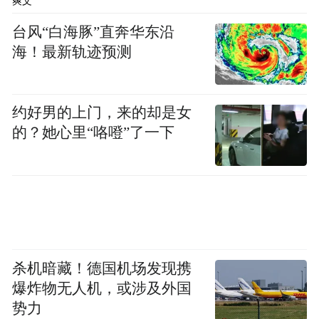
爽文
台风“白海豚”直奔华东沿
面对困境，大众并非毫无作为。其内部推行
海！最新轨迹预测
的“产品降本方案”卓有成效，财报承认这部
分努力几乎完全抵消了降价和排放费用带来
的负面影响。
约好男的上门，来的却是女
的？她心里“咯噔”了一下
然而，在“纯电转型阵痛”和“外部关税重压”
这两座大山面前，降本的成果如同杯水车
薪，无法扭转整体利润崩塌的颓势。
Part.0
5
杀机暗藏！德国机场发现携
转型深渊：传统巨头在钢丝上艰难行走
爆炸物无人机，或涉及外国
势力