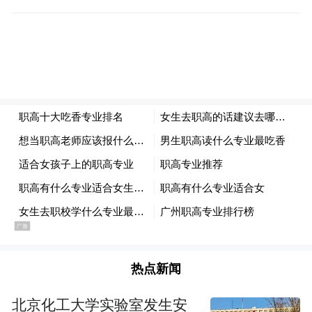
冬寒风。美国年初实施的严厉关税政策，直
接削薄了大众在美销售车辆的利润空间。作
为重要市场，美国的政策冲击无法忽视。
为应对激烈的市场竞争（尤其是中国），大
众被迫加入降价大军，牺牲了宝贵的利润空
间。同时，日益严苛的全球排放法规也带来
了不菲的合规成本（排放费用）。财报指
出，降价和排放费用对利润的负面影响程度
相近。
Part.0
3
热点新闻
中国市场的微妙信号：停滞即危机
北京化工大学实验室发生安