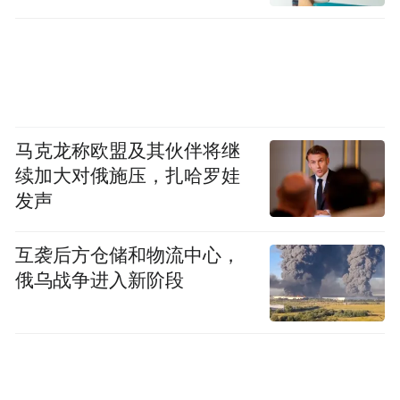
在“不转型等死”和“乱转型找死”的钢丝上艰
难行走。
这场转型不仅是技术路线的更迭，更是商业
模式、成本结构乃至整个价值链的重塑。大
众33%的利润暴跌，是警钟，更是序幕——
马克龙称欧盟及其伙伴将继
续加大对俄施压，扎哈罗娃
一场决定传统汽车巨头未来命运的竞速已然
发声
开启。
互袭后方仓储和物流中心，
阵痛期之后是新生还是沉寂，取决于它们能
俄乌战争进入新阶段
否在战略定力与财务韧性之间，找到那条最
危险的平衡之道。
“特别声明：以上作品内容(包括在内的视频、图片或音