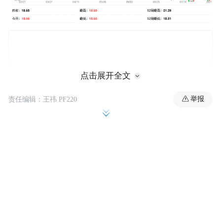
点击展开全文
举报
责任编辑：王祎 PF220
这一转变得益于墨西哥在美国贸易关系谈判
中的相对成功表现。与其他国家不同，墨西
哥通过USMCA协议获得了大部分商品免征关
税的待遇，并在7月31日获得特朗普"对等关