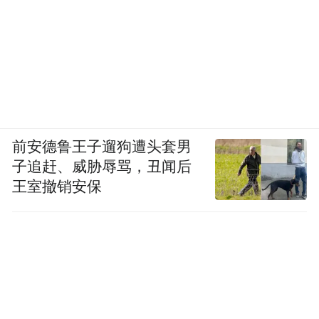
前安德鲁王子遛狗遭头套男
子追赶、威胁辱骂，丑闻后
王室撤销安保