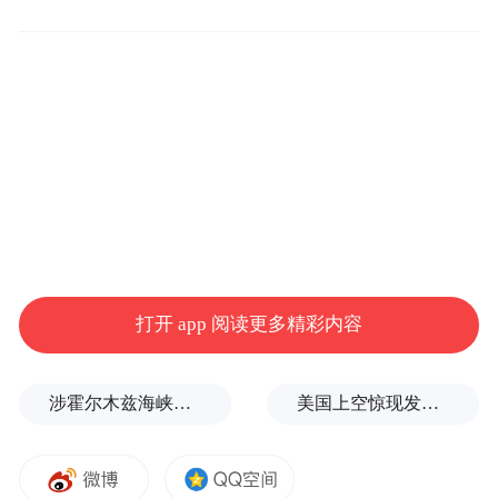
税"政策90天延期。三菱UFJ银行全球市场研
究主管Derek Halpenny表示："墨西哥被认为
在与美国的关系谈判中处理得比其他国家更
好。"
与此同时，当前套利交易环境为墨西哥比索
等高收益货币提供了强劲推动力。据彭博数
据，追踪八种新兴市场货币表现的累计外汇
套息交易指数今年已上涨超过10%，专门投
打开 app 阅读更多精彩内容
资发展中国家债券的全球基金在过去4个月每
周都有资金流入。
涉霍尔木兹海峡，伊朗与阿曼被曝达成临时协议框架
美国上空惊现发光UFO，球体数小时悬浮不动，路人称比飞机大3倍
三大因素推动套利交易复苏