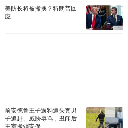
美防长将被撤换？特朗普回
应
前安德鲁王子遛狗遭头套男
子追赶、威胁辱骂，丑闻后
王室撤销安保