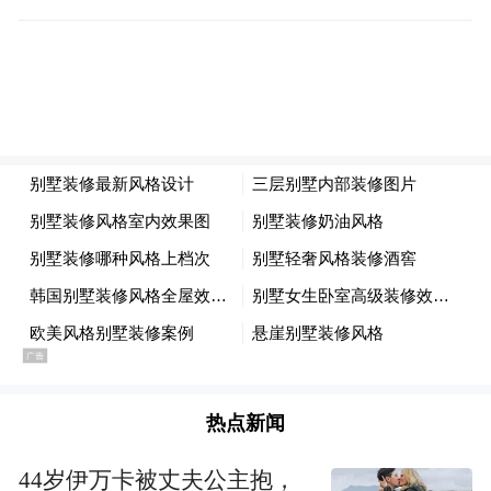
显。
墨西哥央行政策利率维持在7.75%的高位，而
美国国债收益率相对较低，为投资者提供了
可观的套息空间。目前十年期墨西哥债券收
益率为9%，而同期美国国债收益率仅为
4.3%。
第三个推动因素是市场波动率的显著下降。
芝商所集团美元-比索汇率预期波动指数已从
去年11月的峰值大幅回落，上月触及去年5月
以来的最低水平。荷兰国际银行全球市场研
热点新闻
究主管Chris Turner表示：
44岁伊万卡被丈夫公主抱，
"自波动率开始稳定以来，套息交易变得非常