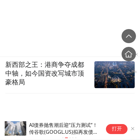
新西部之王：港商争夺成都
中轴，如今国资改写城市顶
豪格局
AI债券抛售潮后迎“压力测试”！
日本前首相
打开
传谷歌(GOOGL.US)拟再发债
元增长战略
250亿美元，市场承接力面临大