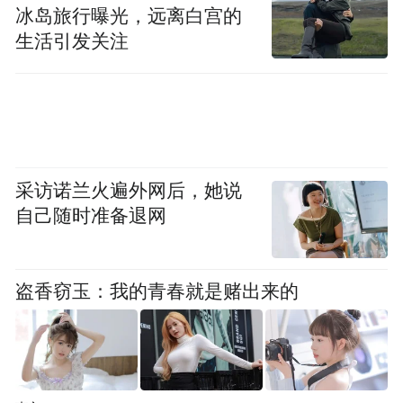
冰岛旅行曝光，远离白宫的
受欢迎。"
生活引发关注
墨西哥资产获机构青睐
全球资产管理公司正重新布局墨西哥等高收
益市场。据美国银行援引EPFR数据显示，过
采访诺兰火遍外网后，她说
去4个月专门投资发展中国家债券的全球基金
自己随时准备退网
每周都有资金流入，截至8月6日当周单周流
入规模达到17亿美元。
盗香窃玉：我的青春就是赌出来的
据美国商品期货交易委员会数据，截至8月6
日当周，杠杆基金对墨西哥比索的看涨押注
增至近一年来最高水平。这一时点恰好在墨
西哥央行决定放缓货币宽松步伐之后，显示