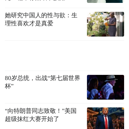
Aberdeen基金经理Viktor Szabo指出，增长乏
力与"表现良好"的核心通胀率推升了墨西哥
她研究中国人的性与欲：生
债券表现，美元走弱也提供了"非常强劲的顺
理性喜欢才是真爱
风"。不过他也补充道：
"美国贸易政策在近期仍是风险源，但特朗普
在最具破坏性政策上的频繁变化在一定程度
上缓解了担忧。"
80岁总统，出战“第七届世界
杯”
“向特朗普同志致敬！”美国
超级抹红大赛开始了