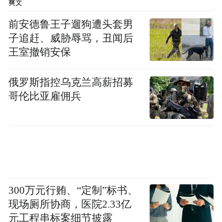
爽文
投资者对该货币维持高息环境的信心。
前安德鲁王子遛狗遭头套男
子追赶、威胁辱骂，丑闻后
据见闻此前文章，在这轮套息交易复苏中，
王室撤销安保
拉美货币整体表现突出。数据显示，拉丁美
洲货币的套息收益率达到3.7%，远超欧洲和
俄罗斯指控乌克兰高薪招募
非洲的1.1%，更明显优于亚洲外汇-1.1%的平
哥伦比亚雇佣兵
均套息收益率。
Vontobel投资集团新兴市场债务经理Thierry
Larose表示：
"墨西哥比索和墨西哥资产的整体强势主要由
300万元行贿、“定制”标书、
美元疲软环境和高套息收益推动。"
现场厕所协商，医院2.33亿
元工程串标案细节披露