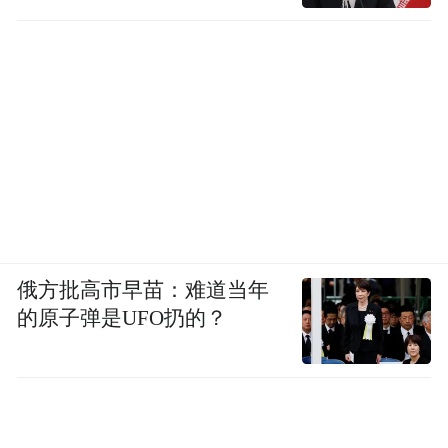
为“海辰速度”。
事实上，海辰储能的盈利目前仍高度依赖政
府补贴。2022年到2024年，海辰储能分别获
得政府补助1120万元、1.01亿元、4.14亿
元。关键点在于，剔除2024年高达4.14亿元
的补贴后，公司实际仍处于亏损状态。政府
补贴在储能电池行业较为普遍，作为同行，
营收规模为其3.77倍的亿纬锂能，2024年就
俄方批高市早苗：难道当年
的原子弹是UFO扔的？
获得了14亿元补贴，但海辰储能在补贴背
后，其盈利能力的可持续性，仍值得关注。
同时，海辰储能面对着高企的财务杠杆和偿
债压力。公司资产负债率虽从2022年的