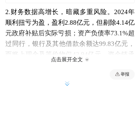
2.财务数据高增长，暗藏多重风险。2024年
顺利扭亏为盈，盈利2.88亿元，但剔除4.14亿
元政府补贴后实际亏损；资产负债率73.1%超
过同行，银行及其他借款余额达99.83亿元，
而账上现金及等价物仅42.94亿元，资金链承
点击展开全文
压明显；2024年应收账款激增至83亿，占总
举报
营收64%，周转天数从2022年的12天暴增至
2024年的186天。
3.海外业务近年突飞猛进，80%海外收入依赖
两家美国客户。近期有客户破产引发市场对
其海外业务稳定性的担忧。