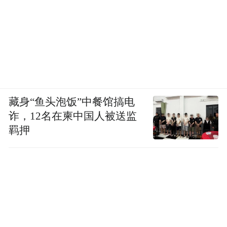
情危机做了铺垫，其在招股书中提到：第三
方或会对我们、我们的业务、股东、联属人
士、董事、监事、管理层、其他雇员、供应
商、客户及其他第三方实施反竞争、骚扰或
其他有损害行为，包括向监管部门投诉、发
布负面社交媒体帖子及公开散布对我们业务
藏身“鱼头泡饭”中餐馆搞电
诈，12名在柬中国人被送监
的恶意评估，这些行为或会损害我们的声
羁押
誉，导致我们的市场份额、客户及收入流
失。
招股书中海辰储能还提到，“我们无法向阁下
保证，我们未来不会受到由第三方施加的不
公平商业竞争或滥用市场支配地位行为的影