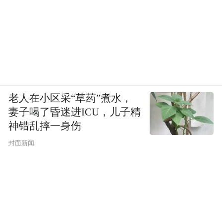
116.4%有所回落，但2024年仍高达73.1%，
显著高于同期宁德时代65.2%，和亿纬锂能
59.4%的水平。
老人在小区采“草药”煮水，
妻子喝了昏迷进ICU，儿子精
神错乱摔一身伤
封面新闻
截至2024年底，其银行及其他借款余额达
99.83亿元，而账上现金及等价物仅42.94亿
元，资金链承压明显。