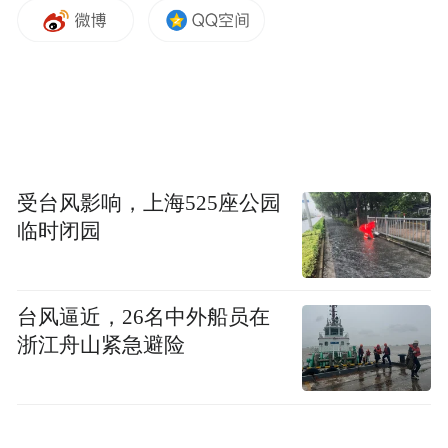
同时，天眼查显示，今年6月，宁德时代以不
正当竞争纠纷为由，起诉海辰储能及其实控
人吴祖钰，以及厦门稀土材料研究所、天津
安洁环保科技有限公司、福建省宏桐建设工
程有限公司、珠海市海辰新能源技术有限公
司、厦门诚博旺咨询管理有限公司和林某8名
受台风影响，上海525座公园
临时闭园
被告，该案于今日（8月12日）开庭审理。
这场恩怨的核心源于人才与技术之争，已从
台风逼近，26名中外船员在
民事诉讼升级至刑事立案。
浙江舟山紧急避险
而在今年3月，海辰储能刚向港交所递交招股
书。该案开庭时间直指海辰港股IPO聆讯关键
期，海辰储能冲刺港股的进程被蒙上一层阴