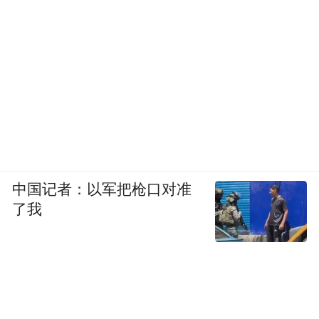
但很大程度上是建立在与Powin等大客户签订
的“高价长账期”绑定策略之上的。
价格下行压力在全球产能过剩的背景下，必
将传导至海外市场。随着核心大客户陷入危
机以及全球储能电池价格的断崖式下跌，这
种依赖特定客户和价格策略的高毛利模式也
难以持续。
中国记者：以军把枪口对准
了我
与宁德时代的法律纠纷波及其IPO之路，而客
户破产、技术争议、债务高压也对海辰储能
构成了连环挑战。在亮眼的营收增长数据之
下，海辰储能要解决的烦恼不少。