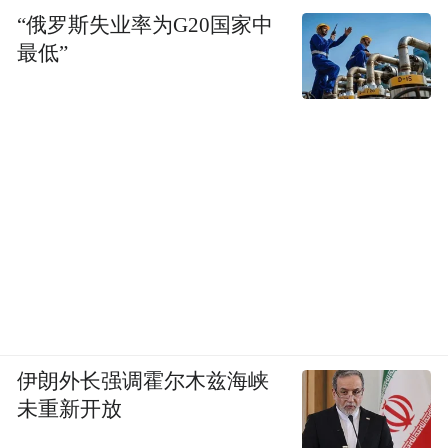
“俄罗斯失业率为G20国家中
据澎湃新闻统计，2023年，海辰储能还在三
最低”
个月的时间里与兴业银行、厦门农行、中国
银行、厦门建行、厦门银行、中国工商银行
等多家银行签署了战略合作协议，收获了累
计不超过580亿元的授信额度支持。
截至2024年年底，其员工数已达到7650名。
公司营收实现三连跳，2022年-2024年营收分
别为36亿、102亿、129亿，年复合增长率高
达89%；而净利润方面，对应分别为-17.8
伊朗外长强调霍尔木兹海峡
亿、-19.8亿、2.88亿，在2024年扭亏为盈。
未重新开放
对于迅速取得的一系列成绩，招股书中称之