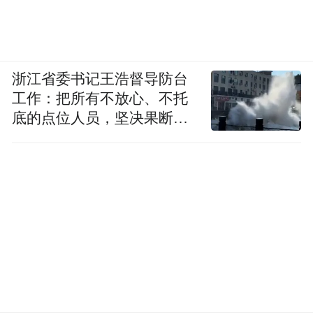
响。”
02
浙江省委书记王浩督导防台
“海辰速度”下的多重危机
工作：把所有不放心、不托
底的点位人员，坚决果断转
目前海辰储能与宁德时代的纠纷还在诉讼阶
移到位
段。回到业务本身来看，海辰储能的确发展
迅速，但在“高增长”表象下暗藏了不少危
机。
这家在2019年12月才成立的公司，6年来获得
6次融资，按最后一轮融资，其最新估值已超
250亿元，其背后投资方包括中银资产、中金
资本、经纬创投、盛新锂能等。