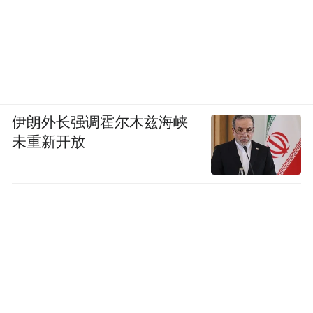
海外狂飙突遇“客户暴雷”
可以说海外业务的增长，是海辰储能此次IPO
的底气之一。短时间里就实现了从2022年的3
万元到2024年37亿元的爆发式增长，毛利率
能高达42.3%，但该业务在可持续性上，也面
伊朗外长强调霍尔木兹海峡
临着严峻的挑战。
未重新开放
客户集中度过高，且风险急剧暴露是其首要
难题。
根据其招股书中介绍的5大客户，有两大客户
来自美国。其中一位为第一大客户，销售金
额达22.4亿，占总收入的17.3%，另一位为第
四大客户，销售金额达7.3亿，占总收入的