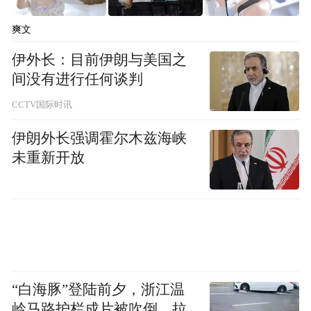
爽文
伊外长：目前伊朗与美国之
间没有进行任何谈判
2023年宁德时代以违反竞业协议起诉吴祖
钰，后者支付100万元违约金。
CCTV国际时讯
伊朗外长强调霍尔木兹海峡
同年宁德时代又起诉另一前员工张敏借道研
未重新开放
究所为海辰储能服务。2021年底，张敏从宁
德时代离职，加入厦门稀土材料研究所。而
宁德时代在2023年拍摄到张敏曾多次佩戴海
辰储能工牌进出海辰储能厂区，继而认为张
敏在厦门稀土材料研究所期间，实际上服务
于海辰储能，违反了竞业限制义务，要求支
“白海豚”登陆前夕，浙江温
付违约金100万元。
岭马路护栏成片被吹倒，拉