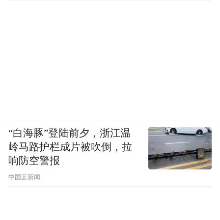
带队领导复合集流体的开发工作并取得突
破，而冯登科化名加入的宁德时代供应商金
美新材，也是为宁德时代代工复合集流体样
品。
海辰储能的公开回应里则提到，“经专业的第
三方鉴定，该技术为公众所知悉，不具秘密
性”，且公司“未在任何产品上使用过该技
“白海豚”登陆前夕，浙江温
术”。
岭马路护栏成片被吹倒，拉
响防空警报
这场轰轰烈烈的纠纷，本质是技术主导权与
中国蓝新闻
市场规则的碰撞。
海辰储能已经在为未来可能的业绩波动或舆