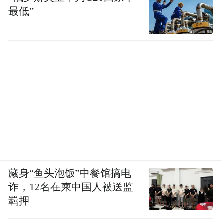
最低”
藏身“鱼头泡饭”中餐馆搞电
诈，12名在柬中国人被送监
羁押