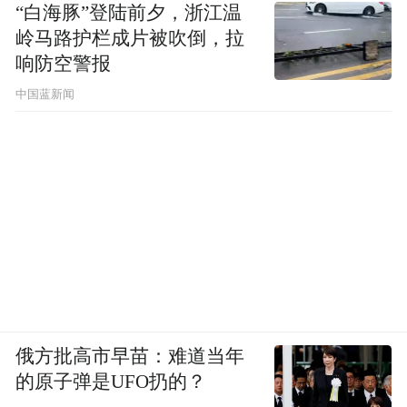
“白海豚”登陆前夕，浙江温
有观点认为这或是美国第三大储能企业
岭马路护栏成片被吹倒，拉
Powin。
响防空警报
中国蓝新闻
Powin在不久前向美国当地提交了“可能停止
运营”的通知并计划大规模裁员，同时正面临
宁德时代追讨3.1亿元欠款的诉讼。市场预
估，若Powin破产，海辰储能与其签订的、价
值至少约15亿元的5GWh未交付订单将面临
重大损失。
不过海辰储能公开回应表示“我司与美国储能
集成商Powin的合作尚未进入规模化交付阶
俄方批高市早苗：难道当年
段，且双方不存在任何未决的债权债务。
的原子弹是UFO扔的？
Powin的破产申请文件亦显示，我司不在其债