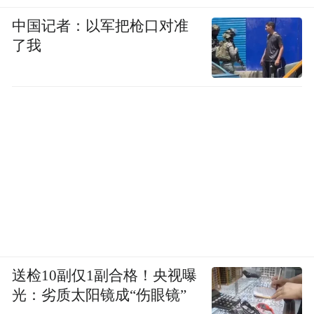
中国记者：以军把枪口对准
了我
之所以毛利率低，还是跟行业价格战有关。
根据招股书，海辰储能“储能电池”的平均售
价从2022年的0.8元/瓦时下降到2024年的0.3
元/瓦时，两年价格下滑了62.5%。
为拓展客户规模，海辰储能承担了激增的贸
送检10副仅1副合格！央视曝
易应收款项及坏账风险。公司应收款项规模
光：劣质太阳镜成“伤眼镜”