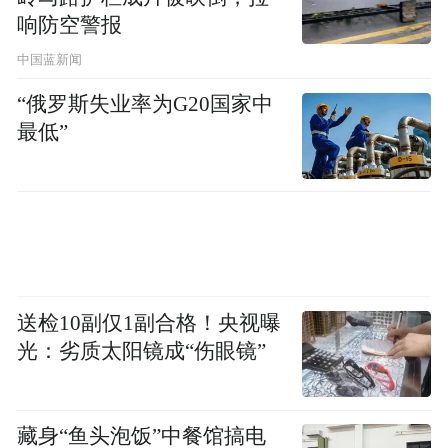
响防空警报
近期，海辰储能总裁办主任、前宁德时代员
中国蓝新闻
工冯登科，因涉嫌侵犯商业秘密被警方采取
“俄罗斯失业率为G20国家中
强制措施，宁德时代方称，冯登科于2017年
最低”
从宁德时代离职后，曾化名“马工”潜伏于宁
德时代供应商金美新材，参与宁德时代复合
集流体代工项目。同时在该项目的合作方
中，出现了吴祖钰亲属许彩霞的名字。
对此，海辰储能公开回应称，针对“我司及多
送检10副仅1副合格！央视曝
名被告被诉不正当竞争”民事诉讼案件，目前
光：劣质太阳镜成“伤眼镜”
未有任何生效法律文书认定我司构成不正当
竞争，相关诉讼请求仅为原告单方观点，不
藏身“鱼头泡饭”中餐馆搞电