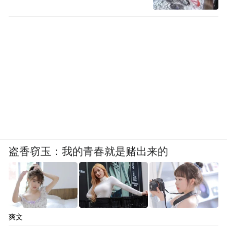
从2022年的2.23亿元飙升至2024年的83.15亿
元，2024年的应收款规模相当于当年营收的
64%。
相应的信贷亏损拨备也急剧膨胀，从2022年
的180万元激增至2024年的6.6亿元。应收账
款周转天数也从2022年的11.8天暴增至2024
年的185.7天，意味着回款周期超过半年，直
接对公司现金流形成巨大压力。
盗香窃玉：我的青春就是赌出来的
虽然应收款增长是行业普遍现象，但海辰储
能的扩大程度似乎超出了同行。根据招股
书，宁德时代的应收款从2022年615亿增至
2024年643亿，2024年的应收款规模相当于
爽文