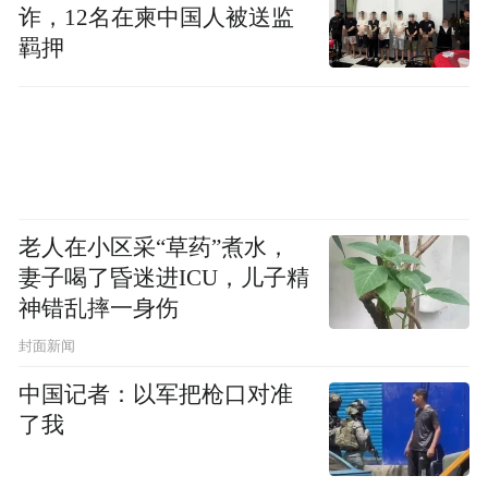
代表司法机关对事实的认定。
诈，12名在柬中国人被送监
羁押
其次是关于技术侵权与专利归属的争端。
双方冲突聚焦在两大技术上。一个是“587Ah
储能电芯”，宁德时代指控海辰储能2025年推
出的该产品和自身“专利产品参数高度重叠，
能量密度仅差4.4%”，涉嫌复制技术路线；海
老人在小区采“草药”煮水，
辰储能公开回应表示，这“是在我司2023年率
妻子喝了昏迷进ICU，儿子精
神错乱摔一身伤
先发布的千安时长时储能电芯基础上，根据2
小时场景需求定义而成的，是我司完全自主
封面新闻
研发的产品。”
中国记者：以军把枪口对准
了我
另一个围绕“复合集流体技术”。媒体公开报
道里均提到，吴祖钰在宁德时代工作时期，