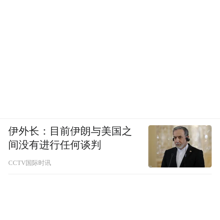
营收的18%；周转天数从48.2天增至65.6天。
亿纬锂能的应收款从2022年108亿增至2024
年161亿，2024年的应收款规模相当于营收的
33%；周转天数从89.1天增至120.3天。相比
之下，海辰储能在应收款绝对增幅、占营收
比重及周转天数恶化程度上，均显著更高。
海辰储能招股书中提到：“倘客户未能及时结
算或根本不结算，我们的财务状况及经营业
伊外长：目前伊朗与美国之
间没有进行任何谈判
绩可能会受到重大不利影响”，凸显了回款风
险。
CCTV国际时讯
03