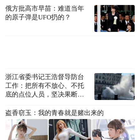
董事兼副总经理庞文杰曾在宁德时代工作3
俄方批高市早苗：难道当年
年。而吴祖钰则在宁德时代工作过8年，2018
的原子弹是UFO扔的？
年以第一发明人的身份在宁德时代申请了复
合集流体相关专利。
2019年12月，吴祖钰在离职宁德时代10个月
后，创立海辰储能。
浙江省委书记王浩督导防台
工作：把所有不放心、不托
底的点位人员，坚决果断转
移到位
盗香窃玉：我的青春就是赌出来的