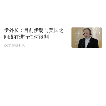
海辰储能看似改善的毛利率也经不起推敲。
2022年到2024年，海辰储能毛利率从11.3%
上升至17.9%，但事实上，国内业务的毛利率
伊外长：目前伊朗与美国之
在持续下降，从2022年的11.3%下降到2024
间没有进行任何谈判
年的8.1%，整体毛利率，是随着海外业务增
长（从2022年的3万元飙升到2024年的37亿
CCTV国际时讯
元），在海外业务2024年42.3%的高毛利率
拉动下，才有所缓解。这也显示其核心本土
市场盈利承压。