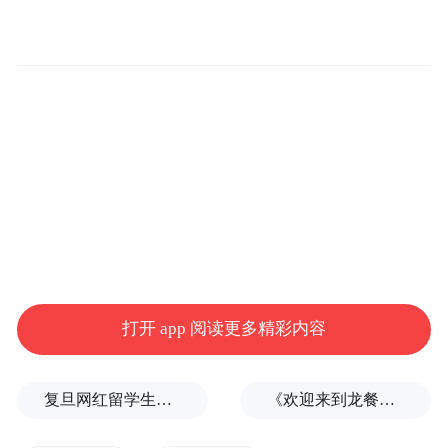
————————————————————
最近的海辰储能不太平。
这个在2019年12月才成立的公司，短短6年里
发展为全球第三大储能电池制造商，在赴港
IPO上市关口，陷入与宁德时代的诉讼纠纷
中。
根据晚点Latepost的报道，两位知情人士称，
海辰储能总裁办主任、工程部负责人冯登科
打开 app 阅读更多精彩内容
因涉嫌侵犯商业秘密，在7月被福建宁德市警
方依法采取强制措施。据了解，此事系宁德
复旦网红留学生王水牛被曝玩弄女性，胡锡进发声
《欢迎来到龙餐馆》不是喜剧，但让“骗”进来的观众依然惊喜
时代主动报案。