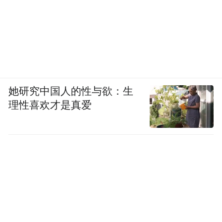
pictures and audios if any) is uploaded and posted
by the user of Dafeng Hao, which is a social media
platform and merely provides information storage
space services.”
她研究中国人的性与欲：生
理性喜欢才是真爱