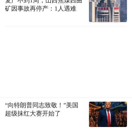
复产不到1周，山西焦煤西曲
矿因事故再停产：1人遇难
“向特朗普同志致敬！”美国
超级抹红大赛开始了