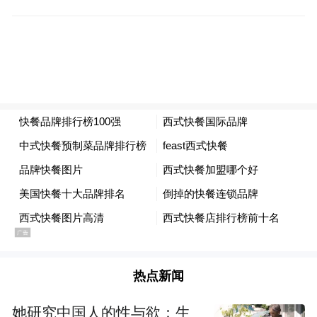
更具迷惑性的是对从业人员的仿冒
。江海证
券公告称，不法分子盗用在职及离职员工马
野、李悠扬等人的照片和个人信息，通过电
话、微信等方式直接联系投资者。国盛证券
则发现有人冒充公司员工熊园、肖依依等名
义，与投资者签署虚假的《证券投资顾问咨
询服务协议》，其伪造的协议文本在格式和
条款上与正规协议高度相似。
诈骗套路多，有这五大典型套路
热点新闻
通过分析多家券商披露的案例，当前非法证
券诈骗主要有五大典型套路，针对投资者追
她研究中国人的性与欲：生