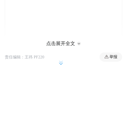
点击展开全文
从伪造交易软件到虚假荐股，从搭建非法社
举报
责任编辑：王祎 PF220
交群到伪造监管文书，诈骗手段层出不穷，
为此，券商公布官方渠道信息，提出“四个辨
识”方法助投资者辨别，同时建议受损者保存
证据及时报案。
从APP到社交账号的全链条造假
从各家风险提示中的案例来看，不法分子已