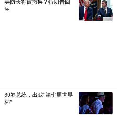
美防长将被撤换？特朗普回
三是辨识营销方式，警惕夸大宣传。合法机
应
构不会以“内幕信息”“黑马股”“必赚不赔”等话
术进行宣传，也不会承诺固定收益。东海证
券提醒，凡是宣称“按比例分享投资收益”“缴
纳服务费即可提现”的，均属非法活动。投资
者应摒弃一夜暴富观念，理性看待投资风
险。
四是辨识收款账号。正规券商只能以公司名
义开立银行账户，所有资金往来均通过第三
方存管系统，不会要求投资者向私人账户或
80岁总统，出战“第七届世界
杯”
非券商名义的账户转账。华创证券特别指
出，任何以“规避监管”为名要求向指定账户