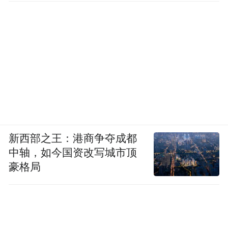
转账的行为，均系诈骗，投资者务必高度警
惕。
对于已遭受损失的投资者，券商普遍建议保
存聊天记录、通话录音、交易截图等证据，
及时向当地公安机关报案。江海证券特别提
醒，投资者应妥善保管与诈骗活动相关的所
有信息，包括转账记录、软件截图、虚假合
新西部之王：港商争夺成都
同等，这些都将成为案件侦破和资金追回的
中轴，如今国资改写城市顶
重要依据。
豪格局
“特别声明：以上作品内容(包括在内的视频、图片或音
频)为凤凰网旗下自媒体平台“大风号”用户上传并发
布，本平台仅提供信息存储空间服务。
Notice: The content above (including the videos,