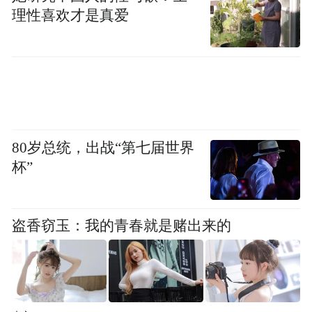
求高收益、轻信权威等心理弱点设计陷阱。
理性喜欢才是真爱
一是构建虚假交易通道诱骗投资者。不法分
子宣称可提供“VIP交易通道”“机构账户”“北
向资金通道”等特殊权限，诱骗投资者下载非
法软件。中信建投发现的“citci”虚假APP，声
称能开通“涨停板交易账户”参与“内部交
80岁总统，出战“第七届世界
杯”
易”，并伪造“中信建投国际证券北向通道子
账户通过表”骗取信任。华创证券遇到的诈骗
中，不法分子虚构“一级账户”“二级账户”等
盗香窃玉：我的青春就是赌出来的
概念，谎称“能让投资者参与股票拉升赚
钱”。
二是把高收益与盈利分成作为吸引投资者入