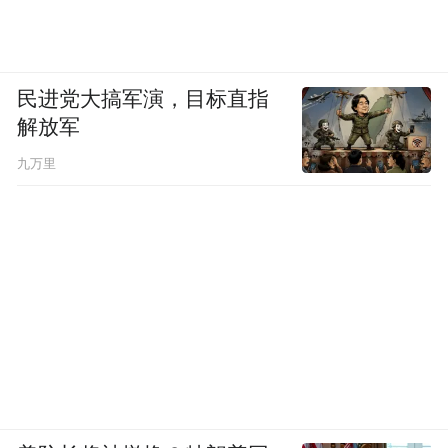
其从未委托任何第三方机构或个人开展投资
顾问活动，投资者可通过官方渠道核实从业
人员资质。
民进党大搞军演，目标直指
解放军
二是辨识网址与软件，关注细节差异。非法
九万里
平台的网址往往在合法网址基础上变换或增
加字母数字，如广发证券发现的假冒网址
www.GT*72.com/，与官网网址
（www.gf.com.cn/web/home）存在明显差
异。正规交易软件的开发者信息应显示为证
券公司全称，如华创证券的软件开发者均标
注“华创证券有限责任公司”，投资者可在软
件详情中查看。