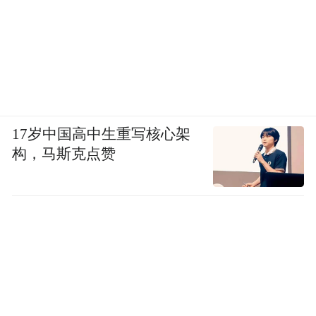
四步辨识非法证券活动
面对猖獗的非法证券活动，各家券商纷纷公
布官方渠道信息，帮助投资者辨别真伪，并
明确维权路径。广发证券在相关公告中提出
了“四个辨识”方法，为投资者提供了辨别非
17岁中国高中生重写核心架
法证券活动的实用指南。
构，马斯克点赞
一是辨识主体资格是首要步骤。正规证券经
营机构需经证监会核准，取得相应业务资
格。投资者可通过证监会网站
（www.csrc.gov.cn）、中国证券业协会网站
查询合法机构名单。任何未在名单中的机
构，均不能开展证券业务。国盛证券强调，