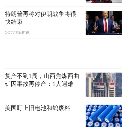
投资者看似盈利实则无法提现。
特朗普再称对伊朗战争将很
三是收取各类费用。华金证券指出，不法分
快结束
子会以“服务费”“会员费”“开户费”等名义收取
CCTV国际时讯
费用，从数百元到数万元不等。更隐蔽的手
法是在提现时设置障碍，中信建投的投资者
在尝试提现时被索要20%的“红利”，东海证
券的受害者则被告知需“缴纳服务费方可提
现”，这些费用最终都流入不法分子的私人账
复产不到1周，山西焦煤西曲
矿因事故再停产：1人遇难
户。
四是伪造监管文书与法律文件增加诈骗可信
美国盯上旧电池和钨废料
度。西南证券公告披露，不法分子伪造公安
机关、证券监管机构的文书，声称“因监管查