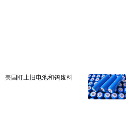
美国盯上旧电池和钨废料