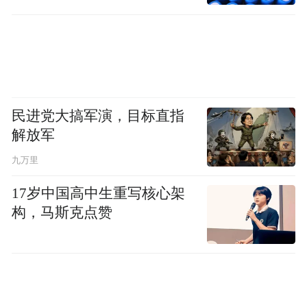
处导致账户冻结”，要求投资者缴纳“保证金”
“解冻费”才能恢复使用。广发证券发现的案
例中，诈骗者伪造公司营业执照、金融许可
证等文件，甚至制作虚假的“证券基金账户批
复证明”，使投资者误以为其具有合法资质。
民进党大搞军演，目标直指
解放军
五是线下活动引诱。中信建投遇到的高端诈
九万里
骗中，不法分子对资金量达60万元的投资者
承诺“升级VIP”，并为投资者购买赴北京大兴
17岁中国高中生重写核心架
机场的机票，谎称可至公司总部与高管签订
构，马斯克点赞
长期合同。这种将线上诈骗延伸至线下的方
式，极大增强了迷惑性，导致部分投资者放
松警惕。