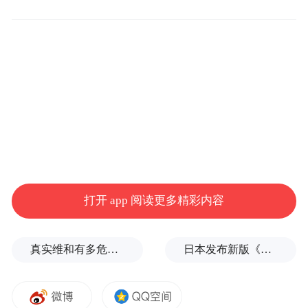
形成从官方标识到业务场景的全链条仿冒体
系，通过高度仿真的造假手段降低投资者警
惕性。华金证券在公告中指出，不法分子不
仅盗用公司LOGO和“华金证券”字样制作假冒
交易软件，还会盗用工作人员照片及资格信
息，甚至伪造公司印章和交易记录，形成完
整的诈骗闭环。
在交易软件仿冒方面
，各券商曝光的假冒
打开 app 阅读更多精彩内容
APP已形成系列化特征。广发证券列举的假
冒软件包括“广发证券GFZY”“广发机构终端”
真实维和有多危险？
日本发布新版《防卫白皮书》，俄罗斯强硬警告
“广发易淘金机构版”等20余款，这些软件往
往在官方名称基础上增加“机构版”“专业版”