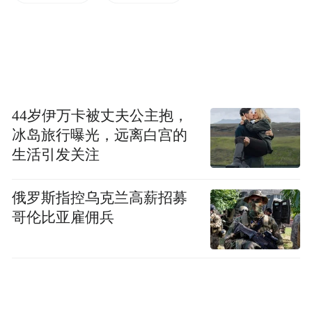
“VIP通道”等字样吸引投资者。华福证券发现
的“华福融达”“华福资管”等仿冒APP，其图标
设计与官方软件高度相似，普通投资者难以
辨别。
社交平台成为诈骗活动的重要阵地
，华创证
44岁伊万卡被丈夫公主抱，
冰岛旅行曝光，远离白宫的
券监测到，不法分子在抖音、快手、小红书
生活引发关注
等平台建立以“华创证券”命名的QQ群、微信
群，甚至使用“默往”“企安信”“云企密信”等小
俄罗斯指控乌克兰高薪招募
众通讯软件规避监管。中信建投遇到的案例
哥伦比亚雇佣兵
显示，不法分子通过抖音账号“股市龙龙”以
授课名义吸引粉丝，再引导至“快易聚”聊天
软件的数千人投资群，形成引流-转化-诈骗的
完整链条。