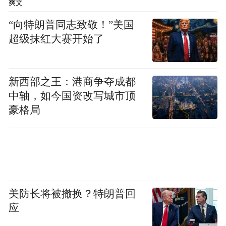
爽文
金的诱饵。中信建投表示，在快手直播平
“向特朗普同志致敬！”美国
台，有不法分子向投资者承诺“北上资金，一
超级抹红大赛开始了
类账户，涨停板肯定能买进去，10%的利
润”。江海证券遇到的案例中，诈骗者以“购
买折价票”“配合主力拉升”等名义，承诺短期
新西部之王：港商争夺成都
中轴，如今国资改写城市顶
高额回报。这些承诺往往伴随“限时优惠”“名
豪格局
额有限”等话术，催促投资者尽快转账。
华福证券发现，不法分子通过“华福融达”等
仿冒APP宣传“杠杆交易”，声称“本金10万可
放大至50万操作”。中原证券遇到的“财聚宝”
美防长将被撤换？特朗普回
虚假APP，则直接诱导投资者进行股票买卖
应
等虚假交易，其交易数据完全由后台操控，