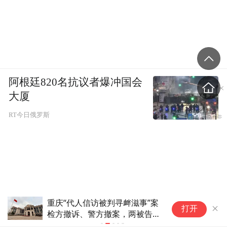
阿根廷820名抗议者爆冲国会
大厦
RT今日俄罗斯
代人信访被判寻衅滋事”案
得物旗下二手平台95
打开
撤诉、警方撤案，两被告人
转数据被诉：终审判赔
赔
App首页致歉7天