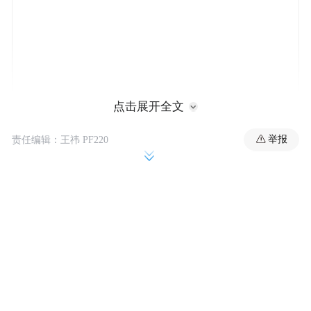
点击展开全文
举报
责任编辑：王祎 PF220
应用材料公
屹唐股份表示，根据证据显示，
司招聘该两名员工入职后，向中国国家知识
产权局提交了一份发明专利申请，其中主要
发明人即为前述两名员工，该专利申请披露
了原告与MTI公司共同所有的涉案技术秘
密。