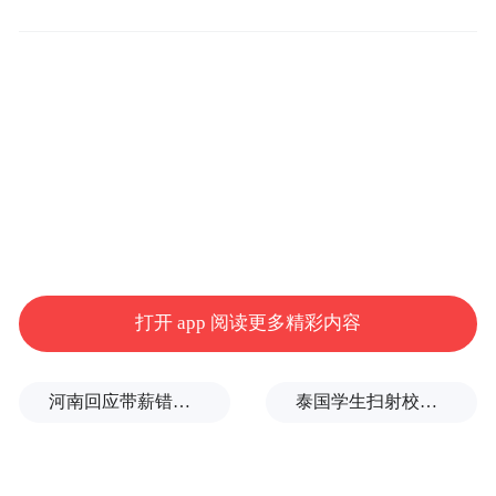
“被告非法获取和使用原告的技术秘密，并在
中国境内以申请专利的方式披露了该技术秘
密，将该专利申请权据为己有，违反了《中
华人民共和国反不正当竞争法》的规定，构
成侵犯商业秘密的行为，对原告的知识产权
和经济利益造成严重的损害。”屹唐股份进一
步表示。
打开 app 阅读更多精彩内容
河南回应带薪错峰休假通知引争议：文章相关表述不够准确，程序审签不规范，待修改后予以印发
泰国学生扫射校园，致7死15伤，犯案前先射杀祖父母