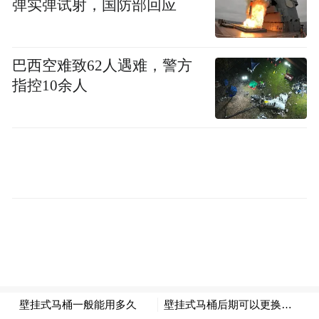
弹实弹试射，国防部回应
识产权，维护自身合法权益，不会对公司经
营产生重大不利影响，最终影响将取决于法
院的判决结果。
巴西空难致62人遇难，警方
指控10余人
屹唐股份主要从事高端半导体工艺设备的研
发、生产和销售，主要产品包括干法去胶设
备、快速热处理设备和干法刻蚀设备。
截至2024年末，屹唐股份产品全球累计装机
数量已超过4800台。根据Gartner统计数据，
2023年该公司干法去胶设备及快速热处理设
备的市场占有率均位居全球第二。
今年7月8日，屹唐股份正式登陆上海证券交