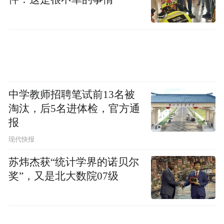
告。
根据公司公告，同意对 Subhash Deshmukh、
Schubert S.Chu 的职务进行调整，本次职务调
整后，Subhash Deshmukh、Schubert S.Chu不
再担任公司副总经理（副总裁），但仍在公
中学教师招聘笔试前13名被
淘汰，后5名进体检，官方通
司全资子公司MTI任职；同时，公司新增认
报
定中国产品助理副总裁范强先生为核心技术
现代快报
人员。
苏炜杰获“统计学界的诺贝尔
屹唐股份表示，本次调整不会对公司相关工
奖”，又是北大数院07级
作的正常开展和日常经营造成不利影响。
“特别声明：以上作品内容(包括在内的视频、图片或音