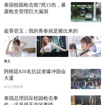
泰国校园枪击致7死15伤，暴
露枪支管理巨大漏洞
盗香窃玉：我的青春就是赌出来的
爽文
阿根廷820名抗议者爆冲国会
大厦
RT今日俄罗斯
值得一提的是，7月26日，屹唐股份发布关于
泰国总理回应校园枪击事
调整部分高级管理人员、核心技术人员的公
件：这是很不幸的事情