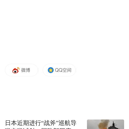
案件进展方面，屹唐股份已向北京知识产权
法院提起诉讼，已受理，尚未开庭审理。
公司要求法院判令被告停止获取和使用其技
术秘密，并赔偿经济损失及制止侵权的各项
合理支出，合计9999万元。
日本近期进行“战斧”巡航导
屹唐股份表示，本次诉讼系为保护创新者知