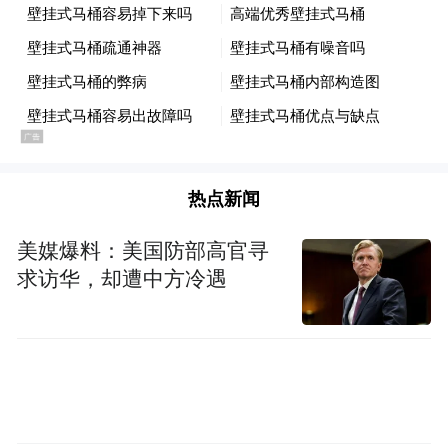
易所科创板。截至8月13日，公司股价报
22.88元/股，公司市值为676.2亿元。
公开信息显示，公司于2016年收购美国知名
半导体设备企业MTI，MTI成立于1988年，
聚焦在价值量占比近八成的前道芯片制造工
热点新闻
序，曾先后突破半导体领域干法去胶设备、
快速热处理设备以及干法刻蚀设备。
美媒爆料：美国防部高官寻
求访华，却遭中方冷遇
应用材料公司官网显示，该公司是世界领先
的美国半导体和显示设备供应商，拥有超2.2
万项专利，是第一家进入中国的国际半导体
设备公司。截至发稿，其市值约为1512.3亿
美元。