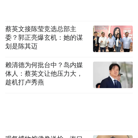
频)为凤凰网旗下自媒体平台“大风号”用户上传并发
布，本平台仅提供信息存储空间服务。
Notice: The content above (including the videos,
pictures and audios if any) is uploaded and posted
蔡英文接陈莹竞选总部主
by the user of Dafeng Hao, which is a social media
委？郭正亮爆玄机：她的谋
platform and merely provides information storage
划是陈其迈
space services.”
赖清德为何批台中？岛内媒
体人：蔡英文让他压力大，
趁机打卢秀燕