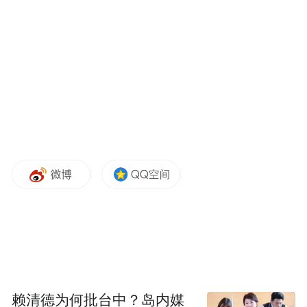
赖清德为何批台中？岛内媒