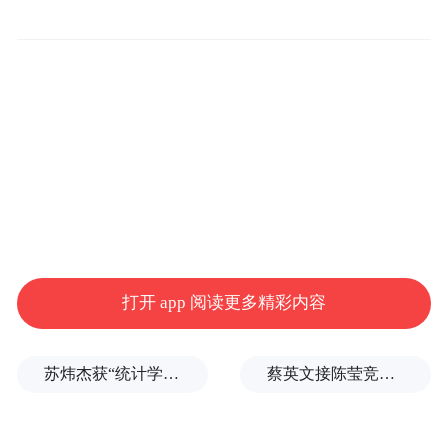
打开 app 阅读更多精彩内容
苏炜杰获“统计学界的诺贝尔奖”，又是北大数院07级
蔡英文接陈莹竞选总部主委？郭正亮爆玄机：她的谋划是陈其迈