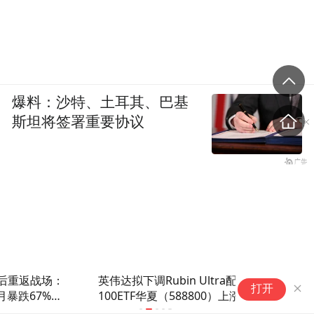
爆料：沙特、土耳其、巴基
斯坦将签署重要协议
英伟达拟下调Rubin Ultra配置！科创
B
打开
100ETF华夏（588800）上涨2.47%，南
吸
亚新材涨12%