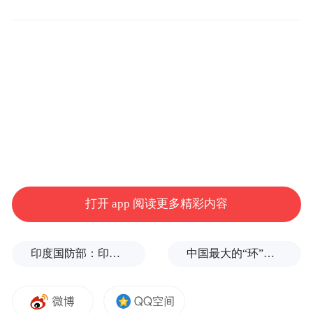
“特别声明：以上作品内容(包括在内的视频、图片或音
频)为凤凰网旗下自媒体平台“大风号”用户上传并发
打开 app 阅读更多精彩内容
布，本平台仅提供信息存储空间服务。
Notice: The content above (including the videos,
pictures and audios if any) is uploaded and posted
印度国防部：印度成功试射“烈火-4”中程弹道导弹，可携带常规弹头和核弹头
中国最大的“环”，要来了
by the user of Dafeng Hao, which is a social media
platform and merely provides information storage
space services.”