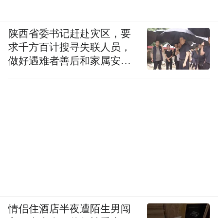
陕西省委书记赶赴灾区，要
求千方百计搜寻失联人员，
做好遇难者善后和家属安抚
工作
情侣住酒店半夜遭陌生男闯