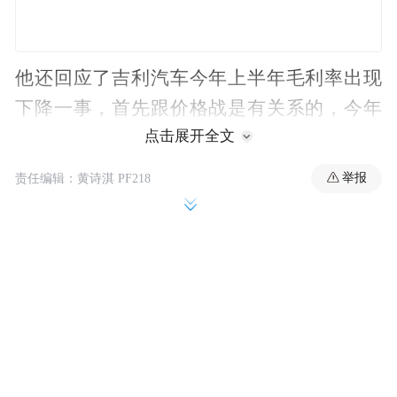
他还回应了吉利汽车今年上半年毛利率出现
下降一事，首先跟价格战是有关系的，今年
点击展开全文
上半年几次全面性的降价，给各个车企带来
了压力；吉利今年的高价值车型也主要集中
举报
责任编辑：黄诗淇 PF218
在下半年。
随着国家大力整顿汽车市场，以及下半年领
克900、极氪9X以及银河M9等高价值车型的
上市，相信毛利率一定会有非常好的改善。