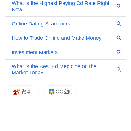
大爷并未透露基金和股票的名称。
在中信证券营业部，一位客户经理正和客户
电话沟通开户的注意事项，“您带着身份证原
件和银行卡来营业部就可以，如果时间紧张
也可以线上开户。”据工作人员透露，该用户
表示近期会到营业部开户。
“最近上证指数突破新高，身边的朋友们都在
讨论股市，我有一种再不进场就晚了的紧迫
感。”北京的李女士向中新经纬表示，行情这
么好，她也想抓住这波机会，赶紧上车。
虽然李女士于7月30日开户，至今尚不足一
月，但她对未来的投资之路充满期待。“我同