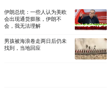
事前段时间买的医药基金，一个月赚了
伊朗总统：一些人认为美欧
15%。”她表示，现在每天都能学到新东西，
会出现通货膨胀，伊朗不
创新药、人工智能、机器人、军工……只要
会，我无法理解
认真研究，总能找到合适的机会。
男孩被海浪卷走两日后仍未
“00后”赵宇轩（化名）也在近期开通了股票
找到，当地回应
账户。他表示，看着上证指数节节攀升，他
有一种强烈的参与感，投入了两万元到股市
中。“行情热起来，感觉到处都是机会。”赵
宇轩表示，他的本金不多，打算先从熟悉的
科技领域入手，在实践中学习投资。
青山（化名）是一位沉寂五年的股民。“今年