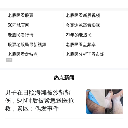
明显感觉到市场情绪回暖。”青山表示，之前
市场波动时他选择离场观望，现在行情回暖
让他重燃投资热情，7月份，他开通了港股
通、科创板、创业板和北交所的交易权限。
7月开户人数同比增长70.54%
上海证券交易所官网数据显示，今年7月，A
股市场新开户数量约为196.36万户，与上年
热点新闻
同期115.14万户相比，同比增长70.54%，环
比增长19.27%。其中，个人投资者开户数量
男子在日照海滩被沙蜇蜇
伤，5小时后被紧急送医抢
为195.4万，机构投资者开户数量为0.96万。
救，景区：偶发事件
从2025年整体开户情况来看，今年1月，A股