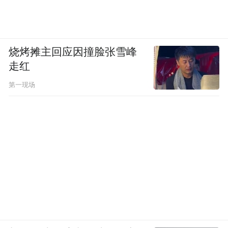
率债价格下降，固定收益资产的相对吸引力
偏弱，非银金融机构的新增存款有可能更多
流向了股票市场。
烧烤摊主回应因撞脸张雪峰
走红
南开大学金融发展研究院院长田利辉向中新
经纬表示，近期市场成交活跃度提升，投资
第一现场
者交易热情与三方面因素有关。首先是显著
的赚钱效应吸引增量资金入场；其次是政策
利好，7月30日召开的中共中央政治局会议明
确提出“增强国内资本市场的吸引力和包容
性”，加之注册制改革深化与常态化退市机制
完善，市场信心持续修复；以及资产再配置
需求扩大，居民储蓄加速向股息率更具吸引
力的权益资产转移。