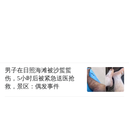
中信证券在8月10日微信公众号文章中表示，
展望8月份，一方面，外部环境有望继续维持
稳定，有利于市场情绪保持乐观，A股流动
性驱动的行情预计延续；另一方面，上市公
司陆续披露中报，考虑宏观基本面尚未完全
企稳，顺周期、内需多数板块，仍面临一定
男子在日照海滩被沙蜇蜇
业绩压力。
伤，5小时后被紧急送医抢
救，景区：偶发事件
在刘春生看来，新开户的投资者应加强学
习，掌握股票市场基本知识、交易规则、市
场术语等，同时应树立长期投资理念，合理
分散投资，避免将所有资金集中于单只股
票、单一行业或仅投资股票，应构建多元化