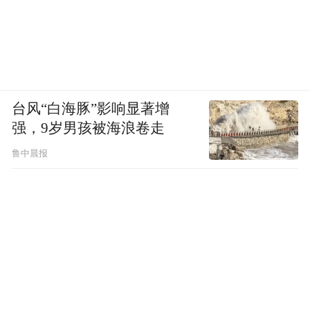
投资组合以降低风险，并设置合理止损止盈
点，严格控制风险。
“投资者需注意短期市场可能受政策节奏或外
部环境影响回调；此外，网络热点易引发非
台风“白海豚”影响显著增
强，9岁男孩被海浪卷走
理性跟风，频繁交易或杠杆使用可能放大亏
损，建议以长期视角配置资产。”田利辉表
鲁中晨报
示，当前开户情况反映市场信心修复，但投
资需回归价值本质，新投资者应“敬畏市场、
尊重规律”，在风险可控前提下把握结构性机
会。