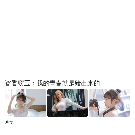
示，A股开户人数的增加，意味着投资者对
资本市场的信心正在增强。此外，新开户人
数的增长意味着潜在的增量资金 正在或即将
流入股市，有望持续改善市场资金面，并有
助于提升整体市场流动性。
关于A股市场后市将如何演绎，中金公司在
上述研报中称，乐观情绪下本轮行情尚未结
束，今年A股市场更像“增强版2013”。小盘和
盗香窃玉：我的青春就是赌出来的
成长风格占优，但今年市场整体表现有望明
显好于2013年。后市来看，估值抬升、增量
资金入市背景下不排除指数波动加大，但宽
松流动性结合盈利修复及叙事扭转，自去年
爽文
“924”以来的本轮行情仍在延续过程中。