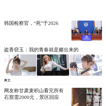
新增开户数量为157万户；2月环比接近翻
倍，达到283.59万户；3月开户人数继续增
长，达到年内峰值306.55万户；4月开户数量
韩国检察官，“死”于2026
回落至192.44万户；5月开户人数进一步下降
至155.56万户，到了6月，A股开户人数小幅
增长至164.64万户，7月环比进一步增长至
196.36万户。
盗香窃玉：我的青春就是赌出来的
爽文
网友称甘肃麦积山看完所有
石窟需2000元，景区回应