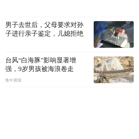
易佣金费用外，在营业部开户的优势还包括
有专门的客户经理提供咨询服务，不会被券
商系统随机分配到其他区域的客户经理。
男子去世后，父母要求对孙
子进行亲子鉴定，儿媳拒绝
专家：赚钱效应吸引增量资金入场
台风“白海豚”影响显著增
8月13日，中国人民银行发布7月金融数据。
强，9岁男孩被海浪卷走
对此，中金公司在8月14日发布的研报中指
鲁中晨报
出，7月一个突出的特点是新增非银机构存款
较多，7月新增非银机构存款达到2.14万亿
元，同比多增1.39万亿元。这或反映出在存
款利率下降的大背景下，私人部门的金融投
资愈加活跃。考虑到7月国债收益率上升、利