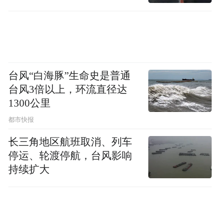
今，上证指数累计上涨10.19%，深证成指上
直坐车里
涨11.07%，创业板指涨幅为16.84%。
资金面上，近期融资资金也在持续加仓。
Wind数据显示，截至8月12日，A股两融余额
台风“白海豚”生命史是普通
报20345.33亿元，融资余额报20203.65亿
台风3倍以上，环流直径达
元，均创逾10年新高。8月以来，A股融资余
1300公里
额增加411.73亿元。
都市快报
长三角地区航班取消、列车
“线下开户人群以老年人为主，到现场后我们
停运、轮渡停航，台风影响
会协助客户开户。和线上开户相比，如果客
持续扩大
户资金量大，在线下可以争取更优惠的交易
佣金。”谈及线下开户的优势，上述国泰海通
证券工作人员表示，除了可以商定优惠的交