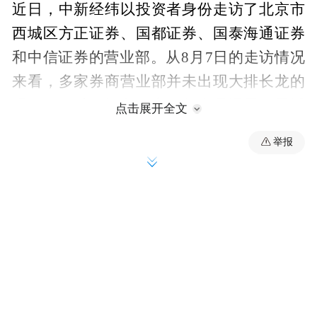
近日，中新经纬以投资者身份走访了北京市
西城区方正证券、国都证券、国泰海通证券
和中信证券的营业部。从8月7日的走访情况
来看，多家券商营业部并未出现大排长龙的
现象。不过，据各网点工作人员透露，最近
点击展开全文
因为行情较好，咨询开户、存量客户找回密
举报
码以及开通交易权限的客户较之前多了一
些。