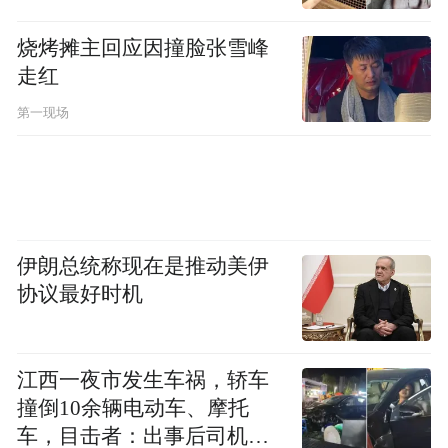
烧烤摊主回应因撞脸张雪峰
走红
第一现场
2025年投资者新开户状况表 来源：上海证券交易所
截至7月31日，今年以来A股合计新开户数量
伊朗总统称现在是推动美伊
为1456.13万户，与2024年前7月1063.79万
协议最好时机
开户数量相比，同比增长36.88%。
江西一夜市发生车祸，轿车
从市场表现来看，8月14日，上证指数盘中突
撞倒10余辆电动车、摩托
破3700点，再创近四年新高。2025年年初至
车，目击者：出事后司机一