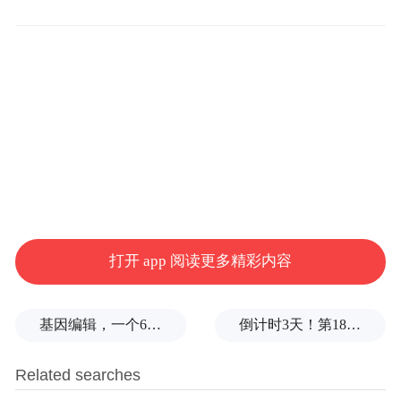
国都证券北京某营业部 中新经纬 周奕航摄
8月7日下午，中新经纬到达国都证券营业部
时，一位大爷正在请工作人员查询股票账户
的收益情况。“我忘了账户里面有什么股票，
打开 app 阅读更多精彩内容
过来看看。”据大爷透露，他在21年前就开了
户，目前账户里面还有一只基金和一只股
基因编辑，一个6岁女孩之死
倒计时3天！第18届影响世界华人盛典即将启幕
票。其中3万元本金的基金收益为23万元，另
一只股票的本金是45万元，赔了18万元，但