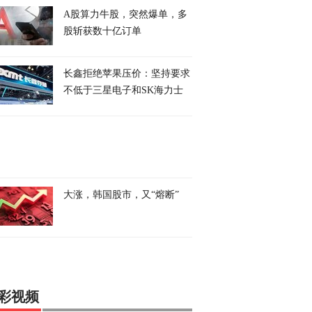
A股算力牛股，突然爆单，多
股斩获数十亿订单
长鑫拒绝苹果压价：坚持要求
不低于三星电子和SK海力士
大涨，韩国股市，又“熔断”
彩视频