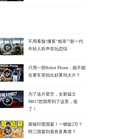
不用看脸!播客“相亲”?新一代
年轻人听声音玩恋综
只用一部Robot Phone，能不能
在赛车里拍出好莱坞大片？
为了这片星空，全新猛士
M817把我带到了这里，值
了！
探秘印度国宴！一顿饭2万？
阿三国宴到底有多离谱？