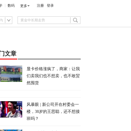
学
数码
注册
登录
更多
内
门文章
显卡价格涨疯了，商家：让我
们卖我们也不想卖，也不敢贸
然囤货
风暴眼 | 新公司开在村委会一
楼，38岁的王思聪，还不想接
班吗？