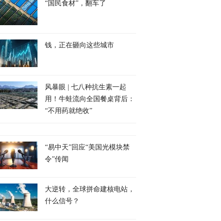
“国民食材”，翻车了
钱，正在砸向这些城市
风暴眼 | 七八种抗生素一起
用！牛蛙流向全国餐桌背后：
“不用药就绝收”
“易中天”回应“美国光模块禁
令”传闻
大逆转，全球拼命建核电站，
什么信号？