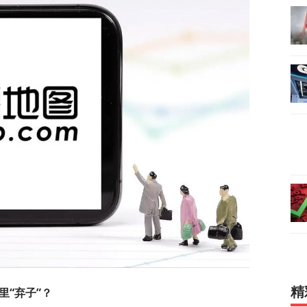
精
里“弃子”？