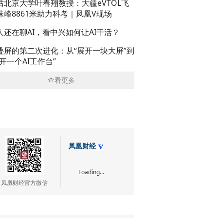
话北京大学叶春翔教授：大疆eVTOL飞
珠峰8861米助力科考｜凤凰V现场
人还在聊AI，看中兴如何让AI干活？
叠屏的第二次进化：从“展开一块大屏”到
展开一个AI工作台”
查看更多
凤凰财经
Loading...
凤凰财经官方微信