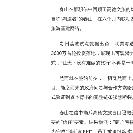
春山在辞职信中回顾了高德文旅的雄
自称“殉道者”的春山，在六个月内联动
旅游基建网络。
贵州荔波试点数据出色：联票渗透
3600万首轮投资落地，展现出可观
式，“让天下没有难做的旅行”不再是一
然而就在签约前夕，一切戛然而止
目。随之而来的政府问责与合作方索赔
式验证到资本背书的完整链条骤然断裂
春山在信中痛斥高德文旅盲目照搬
要的“信任”要素。结果惨淡：“商户亏
为完成“消耗额KPI”，员工被迫纵