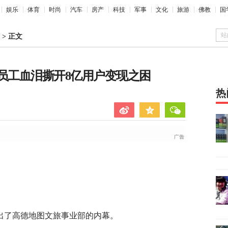
娱乐
体育
时尚
汽车
房产
科技
军事
文化
旅游
佛教
国
站
>
正文
员工血泪撕开8亿用户变现之困
热
出了高德地图文旅事业部的内幕。