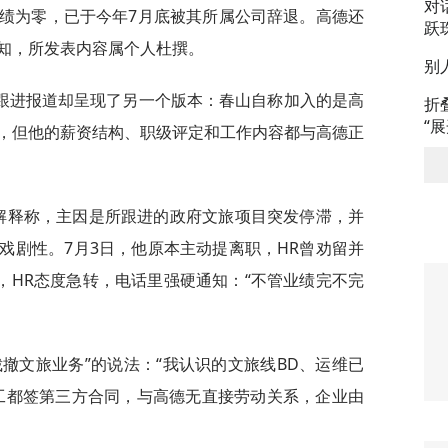
对
绩为零，已于今年7月底被其所属公司辞退。高德还
跃
知，所发表内容属个人杜撰。
别
跟进报道却呈现了另一个版本：春山自称加入的是高
折
“
，但他的薪资结构、职级评定和工作内容都与高德正
山解释称，主因是所跟进的政府文旅项目突发停滞，并
戏剧性。7月3日，他原本主动提离职，HR曾劝留并
，HR态度急转，电话里强硬通知：“不管业绩完不完
撤文旅业务”的说法：“我认识的文旅线BD、运维已
工都签第三方合同，与高德无直接劳动关系，企业由