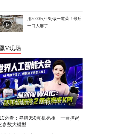
用3000只生蚝做一道菜！最后
一口人麻了
凰V现场
世界人工智能大会：AI开始干活了，但到底干的怎么样？萌新闯WAIC
AIC必看：昇腾950真机亮相，一台撑起
亿参数大模型