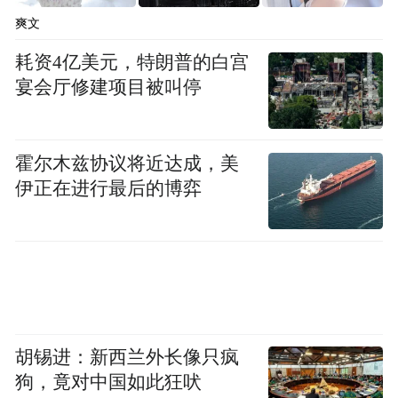
油高性能车时代的重要转折。”
爽文
耗资4亿美元，特朗普的白宫
日产现在的日子也不好过，连续4个季度出现
宴会厅修建项目被叫停
亏损，最新季度全球销量同比下滑10%，上
半年更是在本土被铃木超越，掉出日系车前
三，跌出全球车企销量前十榜单，怎一个
霍尔木兹协议将近达成，美
伊正在进行最后的博弈
“惨”字了得。
三菱汽车
2015
年停产招牌性能车
无独有偶，
Lancer EVO
，斯巴鲁2020
年停产WRX
STI
，本田2022
年终止NSX
的生产......
大势
面前，情怀已经无法左右车友的选择，发动
胡锡进：新西兰外长像只疯
机的轰鸣声，已经激发不起汽车玩家的荷尔
狗，竟对中国如此狂吠
蒙了，油车时代的“三大件”，正逐渐被电车