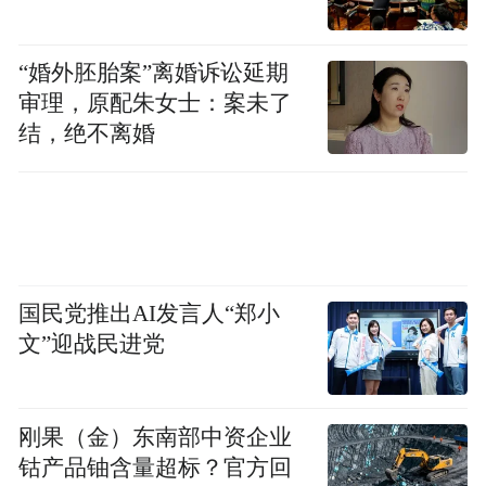
驱动系统所取代。
“婚外胚胎案”离婚诉讼延期
02
审理，原配朱女士：案未了
结，绝不离婚
30年河东，30年河西！
作为全球第一大工业，汽车市场的格局如今
发生了天翻地覆的变化，往日风光无限的德
系、日系车巨头集体崩盘，国产车占据了更
国民党推出AI发言人“郑小
多用户的心智。
文”迎战民进党
丰田汽车最新的财报显示，期内营业利润下
降10.9%
，税前利润下降33.1%
，归母净利
刚果（金）东南部中资企业
钴产品铀含量超标？官方回
润同比暴跌36.9%
，仅剩8413
亿日元。