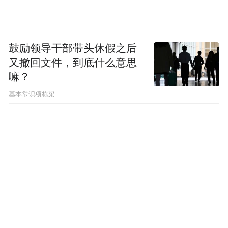
付纪录，同比增长超88%，环比增长13.8%，
助力零跑连续6个月荣登新势力销量榜首。
鼓励领导干部带头休假之后
从车型贡献来看，定位“全球智趣长续航
又撤回文件，到底什么意思
SUV”的零跑B10，自4月上市至今，这款车型
嘛？
累计交付已突破5万台。此外，零跑B01上市
基本常识项栋梁
首月即实现交付破万，C10累计交付突破15
万辆，截止目前零跑汽车的累计交付量已接
近100万辆。
一年前，零跑还屈居于“蔚小理”之下，看似
最毫无胜算，现在处处散发着“龙门跃升”之
势。