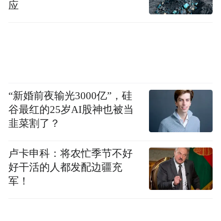
应
当然，业绩下滑并非丰田一家之困，日本七
大汽车制造商都是“难兄难弟”。
本田汽车利润同比减幅高达50.2%
，日产汽
车更是由盈转亏，净亏损1157.6
亿日元......
“新婚前夜输光3000亿”，硅
日本七大车企汽车制造商预计，2025
财年会
谷最红的25岁AI股神也被当
有约2.7
万亿日元的损失，总营业利润下降约
韭菜割了？
36%
，处处散发着一股“
日暮西山”
的态势。
卢卡申科：将农忙季节不好
日系车净利润普遍下滑的背后，既是转型的
好干活的人都发配边疆充
军！
阵痛，更是因为单车利润和销量下降严重，
尤其在中国市场，销量下滑现象尤为明显。