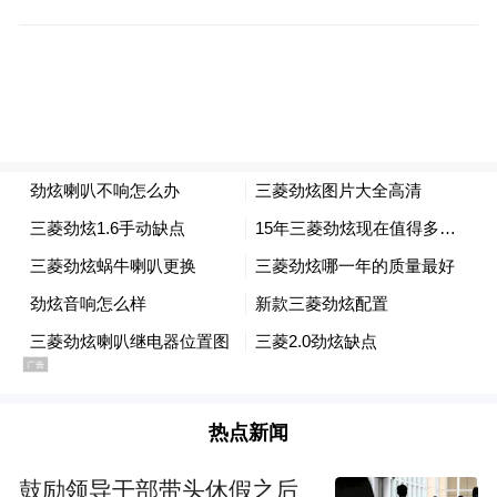
价值，让我们目睹了日产战神的卓越性能，
甚至于日后一度成为了日本赛车界的传奇
——“东瀛战神”。
50多年前，初代 GT-R就在日本赛场上所向披
靡，创造了50场连胜的纪录。
1989年推出的R32 GT-R是日产跑车性能技术
的集大成者，包揽各大赛事冠军，被《头文
字D》等作品称为“山路战神”。
R34是GT-R最成功的车型，不仅在《速度与
热点新闻
激情》系列电影中大放异彩，甚至成了各国
车迷争相抢购的对象。
鼓励领导干部带头休假之后