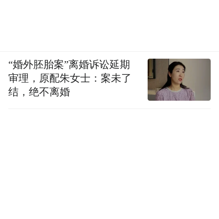
的日系车集体陷入 “中年危机”—— 市场份额
持续萎缩、用户心智加速迁移、技术代差日
益扩大。
“婚外胚胎案”离婚诉讼延期
03
审理，原配朱女士：案未了
结，绝不离婚
在智能电动汽车时代，唯有以技术为矛、以
生态为盾，方能在全球汽车工业重构中占据
制高点。
沃尔沃、奔驰、奥迪，先后在电动化路线发
生了重大转向，决定向现实低头，最终还是
选择将燃油车战略给重新提上日程。