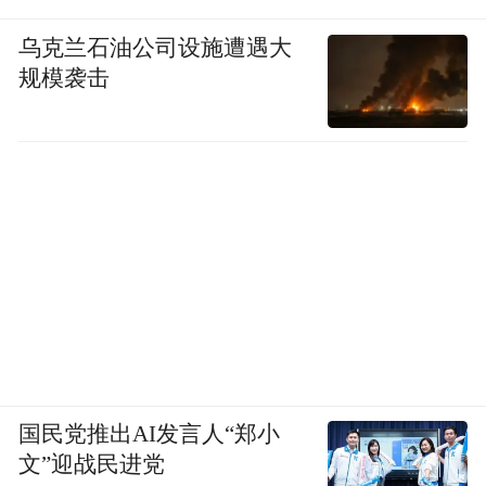
谁又能想到，两年前还担心“交出灵魂”的豪
华、外资车企们，现在排着队要和华为“深度
乌克兰石油公司设施遭遇大
规模袭击
绑定”，往鸿蒙生态里钻。
从激进承诺到妥协暂停再到“合作真香”，
BBA
们的集体“翻车打脸”，可以说是对国产
新能源车的一种无奈，更是对中国新能源技
术的一种“顶礼膜拜”！
据中国汽车工业协会数据，7月，新能源汽车
产销分别完成124.3万辆和126.2万辆，同比分
别增长26.3%和27.4%，新能源汽车新车销量
国民党推出AI发言人“郑小
达到汽车新车总销量的48.7%。1-7月，新能
文”迎战民进党
源汽车产销分别完成823.2万辆和822万辆，