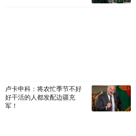
2021年，大家竞争的目标就变成了谁能最先
完成10万辆的里程碑。
百年大变局之下，生死竞赛中，执着于讲故
事的车企早已泯然大众，造车新势力们更加
务实，都想成为下一家盈利的新势力品牌。
而这场盈利“冲锋战”的背后，可以看做是新
卢卡申科：将农忙季节不好
能源汽车行业从“烧钱竞赛”转向“质量生存”
好干活的人都发配边疆充
的关键拐点。
军！
你，更看好谁呢？