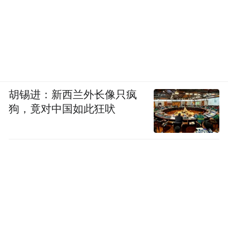
辆，阿维塔销量同比增长185%达1.06万辆......
在电动汽车的大势裹挟下，属于中国新能源
车辉煌的时代来了！
04
胡锡进：新西兰外长像只疯
上半年，新势力车企中，最大的“
黑马”
莫过
狗，竟对中国如此狂吠
于零跑汽车了。
每个月第一时间发布其上月份的交付量，像
极了班级里第一个交家庭作业的“尖子生”。
9月1日，零跑汽车率先公布了其8月交付成绩
单，以5.7万辆的全系交付量再破品牌单月交