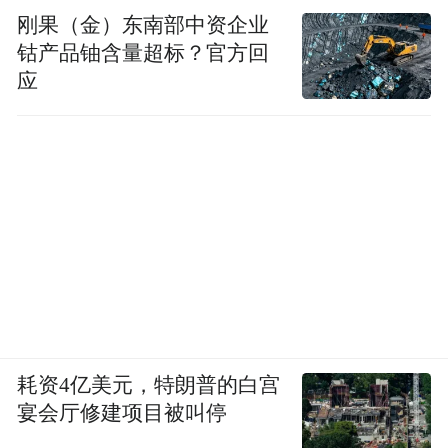
难以想象，在一众造车新势力中，当初那个
刚果（金）东南部中资企业
最被低估的零跑汽车，居然在今年首次入围
钴产品铀含量超标？官方回
“
中国民营企业500
强”
。
应
不得不感慨，有时候“低调”的车企发起力
来，威力远超我们想象。
在品牌力较弱的阶段里把产
值得一提的是，
品力
“
拉满”
是零跑汽车逆袭的关键筹码。
不搞品牌概念，用产品力说话，
这在新势力
汽车品牌里也是比较难得的。
耗资4亿美元，特朗普的白宫
宴会厅修建项目被叫停
遥想2018年，新势力比拼的还是谁先量产第
一台车；