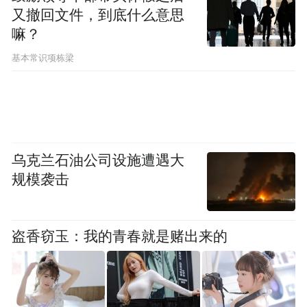
又撤回文件，到底什么意思
目前为止，
GT-R
已成为世界最具
百科显示，
嘛？
性价比的超级跑车。在纽伯格林北环的最快
基本常识项栋梁
圈速比价格贵两倍的保时捷911Turbo
还要快
上两秒。而且，911Turbo
比GT-R
还要轻上
100
多公斤。
乌克兰石油公司设施遭遇大
可惜的是，这款承载着无数车迷情怀的传奇
规模袭击
跑车，最终以近4.8万台的产量为18年辉煌生
涯画上句点。
盗香窃玉：我的青春就是赌出来的
日产汽车除了表示遗憾也在声明中肯
"R35 GT-R
不仅是一款汽车，更是日产
定：
工程技术的集大成者，其停产标志着传统燃