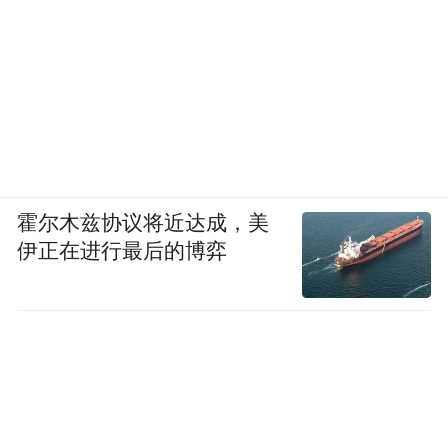
2025年上半年，本田在中国市场累计销量为
31.52万辆，同比下滑24.2%；日产汽车在中
国市场累计销量为27.96万辆，同比下降约
17.6%。
前不久曾一度成为中国越野
值得一提的是，
车市场标杆的三菱汽车，在华深耕近五十年
霍尔木兹协议将近达成，美
后转型太慢，如今连配件生产都保不住了，
伊正在进行最后的博弈
最终还是从中国汽车制造的舞台上退场，就
此挥别全球最大的汽车市场。
毫无疑问，当新势力以 “软件定义汽车” 为旗
号攻城略地，当本土品牌在电动化、智能化
赛道上构筑起技术壁垒，曾经主导中国车市