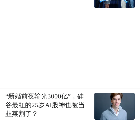
同比分别增长39.2%和38.5%，新能源汽车新
车销量达到汽车新车总销量的45%。
8月，比亚迪销售37.36万辆车，海外销售
80464辆，同比增长146.4%。2025年1-8月，
共销售286.39万辆车，同比增长23.00%。
奇瑞集团8月销售新能源汽车7.12万辆，同比
增长53.1%。
“新婚前夜输光3000亿”，硅
业内一直流传着车圈淘汰赛的说法，所以
谷最红的25岁AI股神也被当
2025
年对自主传统品牌而言只是销量比拼，
韭菜割了？
而对造车新势力们来说却是“生死之争”。