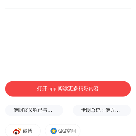
闹非凡之景。
去年，中国新能源汽车销量同比增长35.5%，
高达1286.6万辆，连续10年稳居全球榜首。
2025年1-7月，中国品牌乘用车销量为1087.3
万辆，同比增长24.4%，销量占有率为
68.6%。8月，国产乘用车终端销量同比增长
约24%，有望突破200万辆。
打开 app 阅读更多精彩内容
日产GT-R
的停产，标志一个时代的结束，是
一场“
迟到”
的必然。
伊朗官员称已与阿曼就霍尔木兹海峡通行问题明确总体框架
伊朗总统：伊方未在涉谅解备忘录的谈判中作任何让步
何其有幸，见证了中国汽车正式告别“
以市场
换技术”
的时代；一场前所未有的国产汽车大