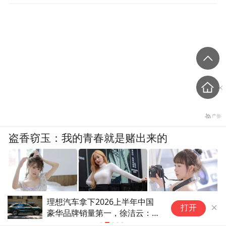
盗香窃玉：我的青春就是赌出来的
理想汽车拿下2026上半年中国
特
爽文
打开
豪华品牌销量第一，徐洁云：祝
辆
贺理想