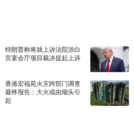
繁荣，扑面而来。
01
最后一台“神车”下线，日产GT-R传奇跑车正
特朗普称将就上诉法院涉白
式落下帷幕。
宫宴会厅项目裁决提起上诉
前不久，伴随着最后一辆日产R35 GT-R下
线，日本栃木工厂轰鸣了18年之久的生产
香港宏福苑火灾跨部门调查
线，最终还是停产了。
最终报告：大火或由烟头引
起
相信爱车人士对GT-R
都不陌生，如果说“秋名
山车神”开启了周杰伦（藤原拓海）的演艺生
涯，那么《头文字D
》就成就了GT-R
的商业