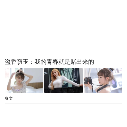
零跑汽车8月全系交付再创历史新高，达
57066辆，同比增长超88%；
鸿蒙智行8月交付新车4.46万辆，全系累计交
付突破90万辆；
小鹏汽车8月单月交付量再创历史新高，共交
盗香窃玉：我的青春就是赌出来的
付新车3.77万台，同比增长169%；
蔚来汽车8月创历史新高，交付新车3.13万
辆，同比增长55.2%；
爽文
8月，小米汽车交付量持续超过30000辆，理
想汽车交付新车2.85万辆，岚图汽车同比增
长119%交付13505辆，腾势汽车销售11993