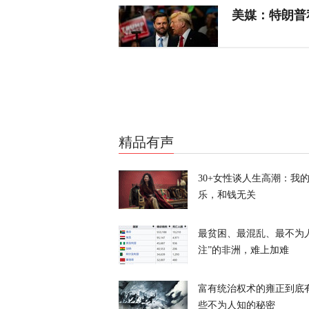
美媒：特朗普
天下事
特朗普所乘直
天下事
精品有声
岛内演习首日
30+女性谈人生高潮：我
抓不到？
乐，和钱无关
又又切克闹
最贫困、最混乱、最不为
俄方痛斥日本
注”的非洲，难上加难
罗斯
富有统治权术的雍正到底
天下事
些不为人知的秘密