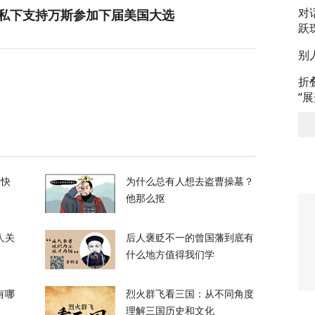
对
私下支持万斯参加下届美国大选
跃
别
3
折
升机遭遇飞行安全事件，现场监控画面曝光
“
12
，台军丢盔弃甲，赖清德深夜逃跑，赌解放军
的快
为什么总有人想去盗曹操墓？
他那么抠
12
人关
后人褒贬不一的曾国藩到底有
政客广岛致辞：不提美国是投弹国，却批评俄
什么地方值得我们学
有哪
烈火群飞看三国：从不同角度
374
理解三国历史和文化