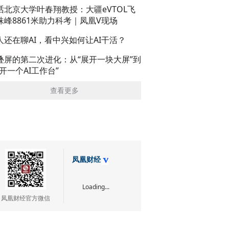
话北京大学叶春翔教授：大疆eVTOL飞
珠峰8861米助力科考｜凤凰V现场
人还在聊AI，看中兴如何让AI干活？
叠屏的第二次进化：从“展开一块大屏”到
展开一个AI工作台”
查看更多
凤凰财经
Loading...
凤凰财经官方微信