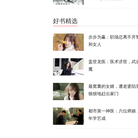
西班牙前线观
命游向欧洲？
好书精选
凤凰大参考
步步为赢：职场总离不开
一个月囤20
和女人
寻味？
盖世龙医：医术济世，武
又又切克闹
魔
美媒爆料：特
最窝囊的女婿，遭老婆陷
狼狈地赶出家门
天下事
都市第一神医：六位师娘
“他背叛了我
年学艺成
战2028大选
天下事