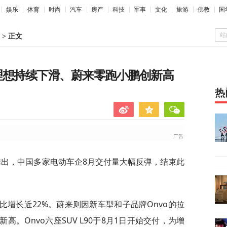
娱乐
体育
时尚
汽车
房产
科技
军事
文化
旅游
佛教
国
站
>
正文
理想持续下滑、蔚来零跑小鹏创新高
热
推出，中国多家电动车企8月交付量大幅反弹，结束此
，同比增长近22%。蔚来则因新车型和子品牌Onvo的拉
高。Onvo六座SUV L90于8月1日开始交付，为增