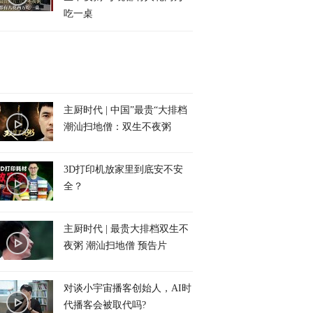
吃一桌
主厨时代 | 中国”最贵“大排档
潮汕扫地僧：双生不夜粥
3D打印机放家里到底安不安
全？
主厨时代 | 最贵大排档双生不
夜粥 潮汕扫地僧 预告片
对谈小宇宙播客创始人，AI时
代播客会被取代吗?