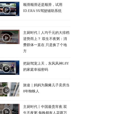
顺滑顺滑还是顺滑，试用
ID.ERA 9X驾驶辅助系统
主厨时代丨人均千元的大排档
逆势而上？ 双生不夜粥：消
费群体一直在 只是换了个地
方
把副驾宠上天，东风风神L8Y
的家庭幸福密码
旅途｜妈妈为脑瘫儿子卖房当
8年蜘蛛人
主厨时代丨中国最贵宵夜:双
生不夜粥 每晚都有人花两万