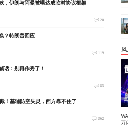
峡，伊朗与阿曼被曝达成临时协议框架
20
换？特朗普回应
凤
119
喊话：别再作秀了！
83
拦截！基辅防空失灵，西方靠不住了
W
362
万