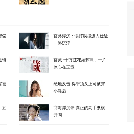
察：一条社交媒体视频，为何让上万年轻人赌
40
智谋
官路浮沉：误打误撞进入仕途
万吨！美国囤铜量或破百年纪录，背后意图耐人
一路沉浮
道镇
官藏 :十万狂花如梦寐，一片
8
冰心在玉壶
朗普与美防长爆发激烈争执
害被
绝地反击:得罪顶头上司被穿
小鞋后
124
，五
商海浮沉录:真正的高手纵横
们所有人！”反特朗普右翼密会，拟推卡尔森备
开阖
37