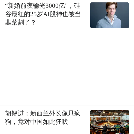
“新婚前夜输光3000亿”，硅
谷最红的25岁AI股神也被当
韭菜割了？
胡锡进：新西兰外长像只疯
狗，竟对中国如此狂吠