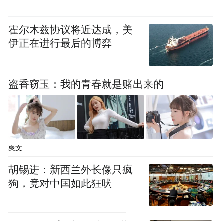
霍尔木兹协议将近达成，美
伊正在进行最后的博弈
盗香窃玉：我的青春就是赌出来的
爽文
胡锡进：新西兰外长像只疯
狗，竟对中国如此狂吠