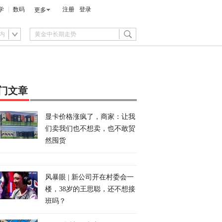
学
数码
注册
登录
更多
内
门文章
显卡价格涨疯了，商家：让我
们卖我们也不想卖，也不敢贸
然囤货
风暴眼 | 新公司开在村委会一
楼，38岁的王思聪，还不想接
班吗？