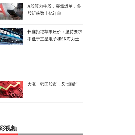
A股算力牛股，突然爆单，多
股斩获数十亿订单
长鑫拒绝苹果压价：坚持要求
不低于三星电子和SK海力士
大涨，韩国股市，又“熔断”
彩视频