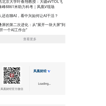
话北京大学叶春翔教授：大疆eVTOL飞
珠峰8861米助力科考｜凤凰V现场
人还在聊AI，看中兴如何让AI干活？
叠屏的第二次进化：从“展开一块大屏”到
展开一个AI工作台”
查看更多
凤凰财经
Loading...
凤凰财经官方微信