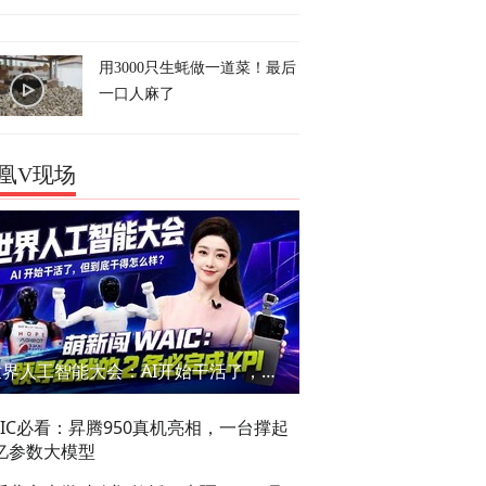
用3000只生蚝做一道菜！最后
一口人麻了
凰V现场
世界人工智能大会：AI开始干活了，但到底干的怎么样？萌新闯WAIC
AIC必看：昇腾950真机亮相，一台撑起
亿参数大模型