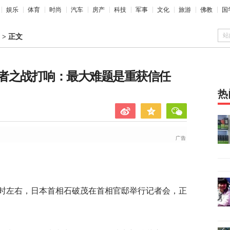
娱乐
体育
时尚
汽车
房产
科技
军事
文化
旅游
佛教
国
站
>
正文
者之战打响：最大难题是重获信任
热
8时左右，日本首相石破茂在首相官邸举行记者会，正