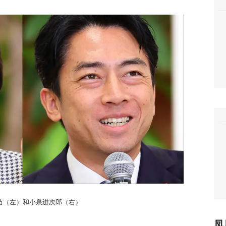
苗（左）和小泉进次郎（右）
凤