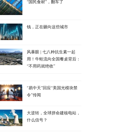
“国民食材”，翻车了
钱，正在砸向这些城市
风暴眼 | 七八种抗生素一起
用！牛蛙流向全国餐桌背后：
“不用药就绝收”
“易中天”回应“美国光模块禁
令”传闻
大逆转，全球拼命建核电站，
什么信号？