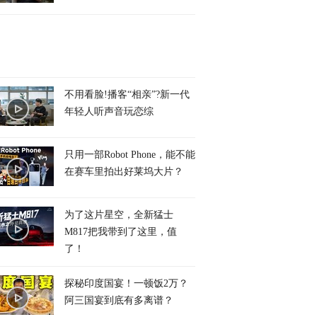
不用看脸!播客“相亲”?新一代
年轻人听声音玩恋综
只用一部Robot Phone，能不能
在赛车里拍出好莱坞大片？
为了这片星空，全新猛士
M817把我带到了这里，值
了！
探秘印度国宴！一顿饭2万？
阿三国宴到底有多离谱？