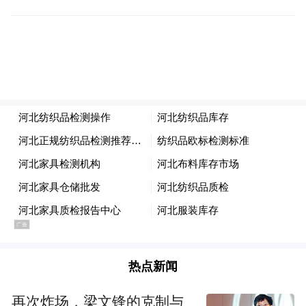
数据"告诉我们供应看起来足以支持营收继续
合理增长，但并未预示营收将出现大幅'曲棍
球棒式'增长"。
供应链和基础设施双重挑战
英伟达的AI芯片几乎全部由台积电生产，然
后封装成复杂配置并插入日益精密的计算系
统中。CEO黄仁勋今年3月表示，该公司最大
AI计算系统中约有60万个组件，未来系统预
计将包含250万个部件。
热点新闻
黄仁勋在6月的公司会议上表示，只要能向供
应商预测需求，英伟达当前系统的供应“不是
再次炸场，梁文锋的克制与