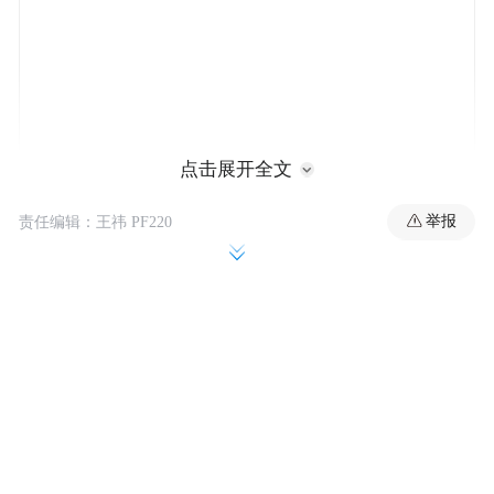
点击展开全文
举报
责任编辑：王祎 PF220
此外，苹果公司面临更大压力，需要在今日
的产品发布会上展示其AI战略进展。自7月底
以来，该公司市值已上涨4300亿美元，但投
资者质疑其在AI领域相对落后的地位能否支
撑如此高的估值。