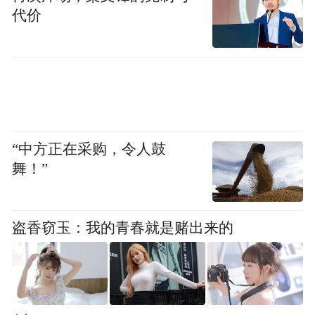
代价
特别难获得”，但仍存在挑战。他说："供应
受限，但我们仍在相当快速地增长。"从英伟
达芯片开始制造到AI超级计算机交付给客
户，目前需要约一年时间。
即使英伟达解决了供应链问题，另一个结构
“中方正在采购，令人鼓
性挑战正在浮现：全球电网增长速度不足以
舞！”
满足AI计算需求。美国公用事业公司不愿为
大型AI项目开发能源基础设施，因为它们不
确信AI热潮能持续足够长时间让其收回巨额
盗香窃玉：我的青春就是赌出来的
投资。
科技巨头承受AI变现压力