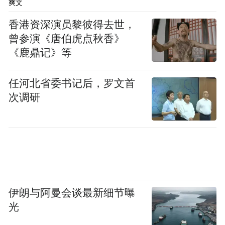
爽文
苹果今日举行年度最重要产品发布会，预计
香港资深演员黎彼得去世，
将推出iPhone 17系列以及升级版Apple Watch
曾参演《唐伯虎点秋香》
和Vision Pro头显。但投资者真正关注的是苹
《鹿鼎记》等
果在AI功能部署方面的进展迹象。
任河北省委书记后，罗文首
Prime Capital Financial的Clayton Allison表
次调研
示：
很难建议在此次发布会前建仓或增持，特别
是在这轮上涨之后，因为我们不期待看到真
正让人兴奋购买的功能。如果苹果在AI方面
继续磕磕绊绊，我担心股价表现。
伊朗与阿曼会谈最新细节曝
光
Matrix Asset Advisors的David Katz认为，最大