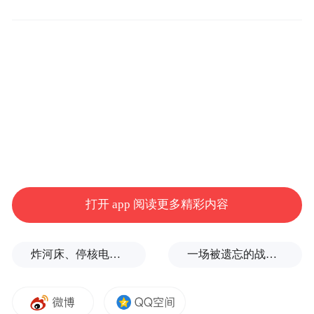
英伟达增长轨迹回归现实
打开 app 阅读更多精彩内容
英伟达两年前震惊世界的那种"惊艳"季度表
炸河床、停核电、运费暴涨……百年一遇大旱席卷欧洲重创经济
一场被遗忘的战争，彻底杀红了眼
现不太可能很快再现。2022年5月，该公司发
布的财报预测季度营收将达到110亿美元，比
分析师预期高出53%，随后迎来一连串销售