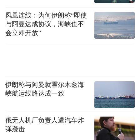
风险已经缓解，但在我们有更清晰的AI路线
图之前，不会有另一轮上涨。我认为股价长
凤凰连线：为何伊朗称“即使
与阿曼达成协议，海峡也不
期会走高，但短期内不会有太多涨幅。
会立即开放”
与苹果不同，甲骨文正走在不同道路上。经
过多年收入增长缓慢后，该公司正受益于AI
算力竞赛。该股今年仍上涨超过40%，跻身
标普500指数表现最佳的30只股票之列。
伊朗称与阿曼就霍尔木兹海
收入增长由其云基础设施业务推动，甲骨文
峡航运线路达成一致
预计该业务当前财年销售增长将跃升至70%
以上。Freedom Capital Markets董事总经理
俄无人机厂负责人遭汽车炸
Paul Meeks表示，我在这份财报中主要关注
弹袭击
云增长是否能够持续，甲骨文已经证明其云