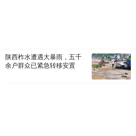
陕西柞水遭遇大暴雨，五千
余户群众已紧急转移安置