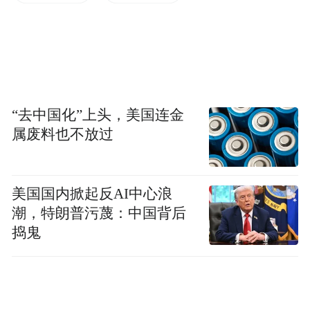
和利润激增。
最新季度数据显示增长明显放缓。虽然销售
仍超出分析师预期，但这是自AI热潮以来九
个季度中最窄幅的超预期表现。
“去中国化”上头，美国连金
属废料也不放过
进一步来看，大数法则部分解释了这一现象
——规模越大，保持同样快速增长就越困
美国国内掀起反AI中心浪
难。
潮，特朗普污蔑：中国背后
捣鬼
更重要的结构性原因是供应链限制。UBS分
析师指出，英伟达最新季度的"供应"指标
（库存和供应承诺的总和）从上季度的约410
亿美元升至约450亿美元。分析师表示，这一