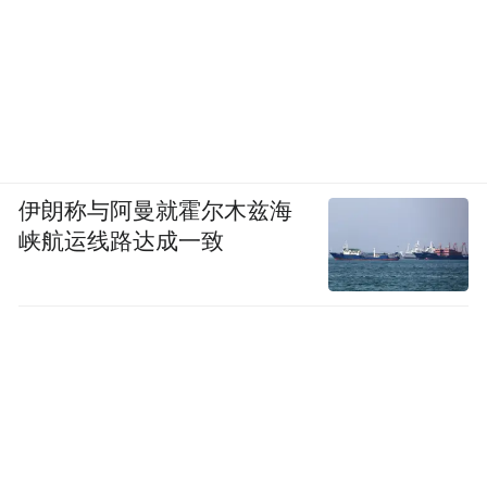
伊朗称与阿曼就霍尔木兹海
峡航运线路达成一致