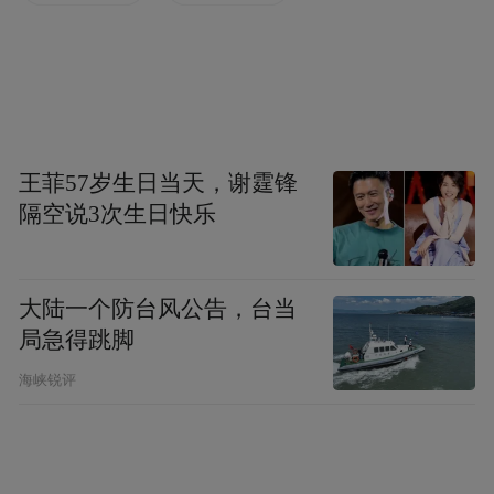
36氪跌超30%，前一交易日该股股价一度大
涨超300%，盘中多次熔断。
热门中概股多数上涨，纳斯达克中国金龙指
王菲57岁生日当天，谢霆锋
数涨超1%。个股方面，哔哩哔哩涨超5%，
隔空说3次生日快乐
贝壳、阿里巴巴、新东方、微博涨超3%，爱
奇艺、理想汽车涨超2%，富途控股、腾讯音
大陆一个防台风公告，台当
乐涨超1%，拼多多、小鹏汽车、京东等小幅
局急得跳脚
上涨。
海峡锐评
消息面上，9月9日早上，市场突然传出，阿
里将于明后天正式宣布上线全新团购产品及
评价体系，直接对标美团核心业务。证券时