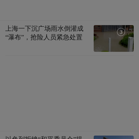
布，本平台仅提供信息存储空间服务。
Notice: The content above (including the videos,
pictures and audios if any) is uploaded and posted
by the user of Dafeng Hao, which is a social media
上海一下沉广场雨水倒灌成
platform and merely provides information storage
1
space services.”
“瀑布”，抢险人员紧急处置