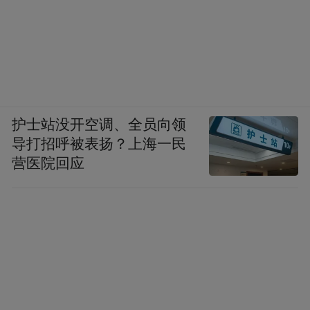
另据央视新闻消息，当地时间9月9日，卡塔
尔外交部发布声明，强烈谴责以色列针对哈
马斯部分领导人在卡塔尔首都多哈住宅的袭
击。声明称以方行动违反国际法，对卡塔尔
居民安全构成严重威胁。
护士站没开空调、全员向领
声明称，卡塔尔国防部已采取紧急措施，确
导打招呼被表扬？上海一民
营医院回应
保周边地区的安全。声明强调，卡方绝不容
忍以方针对卡塔尔主权和国家安全以及持续
扰乱地区稳定的行为。卡方正在对袭击事件
展开调查，稍后将公布更多细节。
“特别声明：以上作品内容(包括在内的视频、图片或音
频)为凤凰网旗下自媒体平台“大风号”用户上传并发