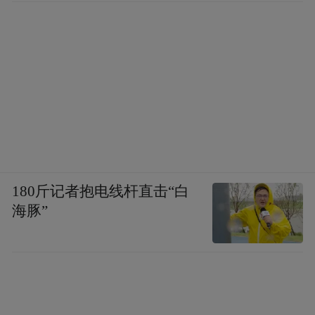
据以色列媒体报道，以军袭击目标是哈马斯
高级官员哈利勒·哈亚在多哈的办公室。袭击
180斤记者抱电线杆直击“白
海豚”
发生时，哈马斯领导层正在举行会议，讨论
此前一天美国总统特朗普提出的所谓“停火提
案”。袭击发生前，以色列已经向美国进行了
通报。