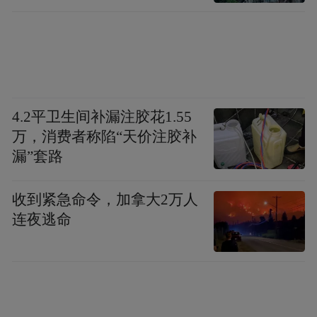
撑金价维持高位的因素包括各国央行的持续
购金、黄金ETF的资金流入等。
美国银行方面预计，到2026年上半年国际金
价将触及每盎司4000美元高位。
4.2平卫生间补漏注胶花1.55
万，消费者称陷“天价注胶补
国际油价亦走强，截至发稿，NYMEX WTI
漏”套路
原油、ICE布油双双涨约1.5%。
收到紧急命令，加拿大2万人
连夜逃命