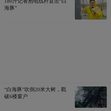
180斤记者抱电线杆直击“白
海豚”
“白海豚”吹倒20米大树，戳
破6楼窗户