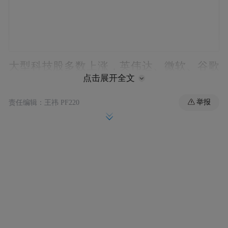
大型科技股多数上涨，英伟达、微软、谷歌
点击展开全文
A、亚马逊、Meta、特斯拉小幅上涨，苹果
小幅下跌。
举报
责任编辑：王祎 PF220
热门个股方面，人工智能公司Nebius涨超
41%。消息面上，微软与Nebius签署云协
议，基础设施合同金额高达194亿美元。