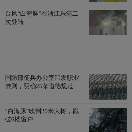
台风“白海豚”在浙江乐清二
次登陆
对于黄金未来走势，摩根士丹利在最新发布
的研报中将黄金年底目标价设定为3800美元/
盎司。报告特别强调，黄金与美元的强负相
国防部征兵办公室印发职业
关性仍是关键定价逻辑。当前，美元指数若
准则，明确25条道德规范
延续贬值趋势，将直接利好以美元计价的贵
金属。
“白海豚”吹倒20米大树，戳
高盛分析师则重申了其对金价2026年中期将
破6楼窗户
达到每盎司4000美元的预测。该行指出，支