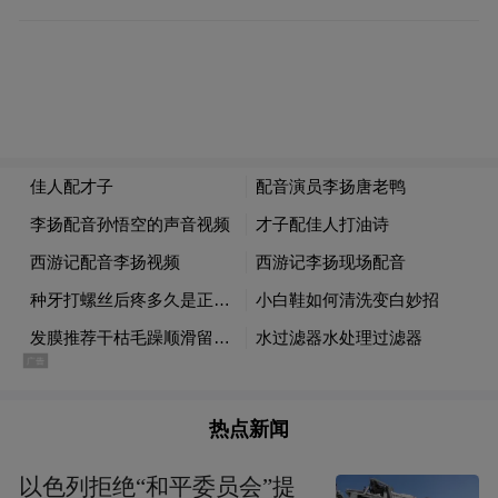
报记者获悉，周三（9月10日）上午，在杭州
西溪C区阿里的确有一场重磅业务发布会，活
动时间是上午半天。但阿里方面并未说明是
否为团购业务发布会。
其他市场方面，COMEX黄金震荡上行，站上
3700美元/盎司，再创历史新高，年内涨超
40%；现货黄金涨0.8%，突破3660美元/盎
司，续创历史新高。
热点新闻
以色列拒绝“和平委员会”提