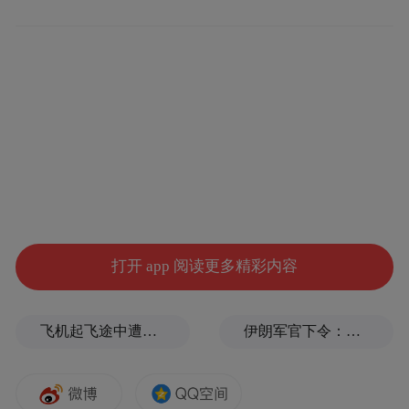
打开 app 阅读更多精彩内容
飞机起飞途中遭雷击！航班滞留3小时临时换机
伊朗军官下令：如果美军踏上我国领土，就砍掉他们脚！
此外，回声星通信（EchoStar）涨超5%，前
一交易日大涨近20%。