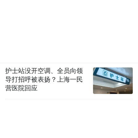
（图源：官网）
大众的应对堪称“双轨求生”：一面坚守燃油
车阵地，承诺2030年前推出17款燃油新车；
一面新增投资全押智能新能源，牵手小鹏，
基于其领先的电动平台和智能驾驶技术共同
开发新车，不仅将中国的新车开发周期大幅
护士站没开空调、全员向领
缩短至24-30个月，甚至推动了欧洲研发周期
导打招呼被表扬？上海一民
提速至30-36个月。
营医院回应
血色战场见证历史性突破。乘联会数据显
示，8月中国新能源渗透率飙升至55.3%，新
能源乘用车已连续6个月渗透率超过50%。