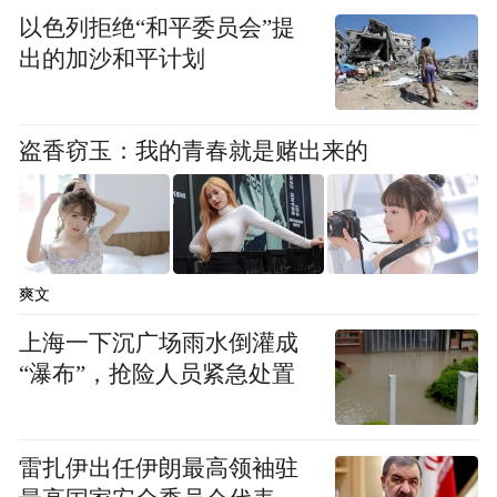
销售收入1584亿欧元微降0.3%，营业利润却
以色列拒绝“和平委员会”提
狂泻32.8%至67亿欧元，税后利润蒸发38%至
出的加沙和平计划
44.77亿欧元。利润下滑的原因主要包括美国
上调进口关税导致的13亿欧元损失以及奥
盗香窃玉：我的青春就是赌出来的
迪、大众乘用车和软件部门Cariad重组拨备的
7亿欧元。
讽刺的是，当利润断崖式下跌，电动车却逆
势狂飙，全球交付46.55万辆，暴涨46.7%，
爽文
占总销量10.6%。欧洲战场更是一骑绝尘，纯
上海一下沉广场雨水倒灌成
电销量飙升89%稳坐头把交椅。
“瀑布”，抢险人员紧急处置
但光鲜数据难掩暗流：大众集团旗下保时捷
半年销量跌6.1%，奥迪缩水5.9%，宾利跌
雷扎伊出任伊朗最高领袖驻