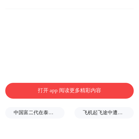
（图源：官网）
01 在美补贴退场，销量雪崩
作为对标特斯拉Model Y的德系王牌，ID.4曾
在美国市场高歌猛进，2023年销量尚达3.8万
辆，却在2024年断崖式坠落至1.7万辆。进入
打开 app 阅读更多精彩内容
2025年，颓势愈演愈烈：上半年销量同比跌
19%，第二季度更是雪崩65%，单季销量不
中国富二代在泰国被杀，嫌犯自首后称“在女友浴室看见他”，真相却没这么简单
飞机起飞途中遭雷击！航班滞留3小时临时换机
足2000辆。
联邦补贴的退坡，是ID.4销量急转直下的一