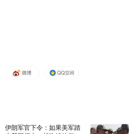
个重要转折点。
2025年1月，ID.4还稳坐美国电动车销量季军
宝座，却因失去7500美元税收抵免资格，销
量迅速跌入谷底。
更猛烈的暴风雨正在逼近：特朗普签署的“大
而美”法案宣告，所有新能源车补贴将于9月
30日彻底终结。为求生，大众祭出“骨折价”
策略，将ID.4月租压至129美元，成为全美租
赁成本最低的电动车，却仍难挽狂澜。
一个有趣的注脚是，当汽车业务深陷泥潭，
大众的副业咖喱香肠却意外走红
伊朗军官下令：如果美军踏