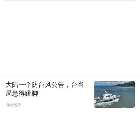
大众的软件问题早在研发时就已经初见端
倪。2019年，大众ID.3都已经完成生产了，
却因为开发人员遇到了大量软件问题，不得
不一直存放在停车场而无法交付。
即使ID.3上市交付后，依然有不少车主投诉
系统卡顿、无法联网、频繁弹出故障码等。
例如，根据美国国家公路交通安全管理局
大陆一个防台风公告，台当
（NHSTA）公告，2024年5月大众在美国召
局急得跳脚
回了近8万辆ID.4，原因是软件漏洞可能导致
海峡锐评
显示屏黑屏，致使车速表信息丢失或后视摄
像头图像无法显示。
近年来，大众积极采取措施应对。例如，与