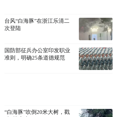
技术，重新定义了国民车，并成功取代甲壳
虫成为新的销量传奇；2017年，大众
台风“白海豚”在浙江乐清二
“Roadmap E”计划剑指电动化；2019年ID.3亮
次登陆
剑MEB平台，百年巨头向新而生。如今当
ID.4在美国遭遇补贴退坡寒流，当保时捷在
中国市场折戟，大众的电动化转型正面临最
国防部征兵办公室印发职业
严峻的拷问。
准则，明确25条道德规范
在这场关乎生死的战役中，它还能像甲壳虫
时代那样，再次创造奇迹吗？
03 深陷“德国病”，软件成核心短板
大众电动化转型之路并不顺畅。尽管集团承
“白海豚”吹倒20米大树，戳