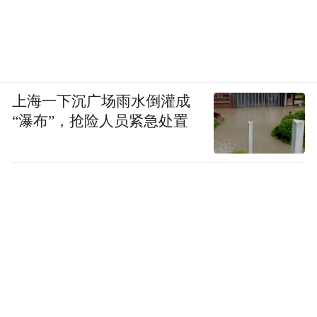
从美国ID.4减产寒潮到德国利润骤减，大众
这艘百年巨轮正驶入变革风暴眼。当“人民的
汽车”在电动化、智能化、地缘政治的三重浪
涛中颠簸，它能否借力中国“智造”赋能其全
上海一下沉广场雨水倒灌成
球业务，将过渡期阵痛转化为涅槃的前奏？
“瀑布”，抢险人员紧急处置
答案藏在2026年那30款蓄势待发的电动新
军，以及中德研发时间轴的极限竞速里。
这不仅是大众的生死战，更是全球传统巨头
在新能源时代的挣扎缩影。