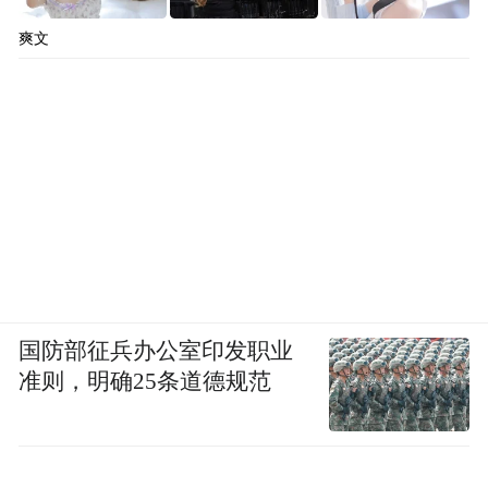
布”：“2024年超90%车企不赚钱。卖一辆亏
爽文
一辆，已成行业潜规则。”
然而，贝瑞德对新能源未来却押注高看：预
测2030年中国渗透率将达74%。2025年是“过
渡期”，真正的风暴将在2026-2027年降临，
约30款电动新军将密集出击。
国防部征兵办公室印发职业
准则，明确25条道德规范