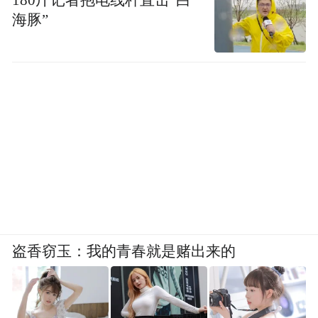
海豚”
（图源：上海汽车报）
但大众这份“中国情书”遭遇寒流：2025年大
众上半年中国交付131万辆，同比微降
2.3%，亚太区整体销量146.68万辆仍显疲
态。压力之下，大众调低全年预期，销售回
报率仅4.0%-5.0%。此外，大众在中国2024
年的销量为274万辆，同比下滑10%，在华利
润份额也下降至17亿欧元。
盗香窃玉：我的青春就是赌出来的
大众中国CEO贝瑞德将中国市场的价格战形
容为“一群赌徒在赌桌梭哈”。他直指130多个
品牌深陷价格战泥潭，撕开了行业的“遮羞