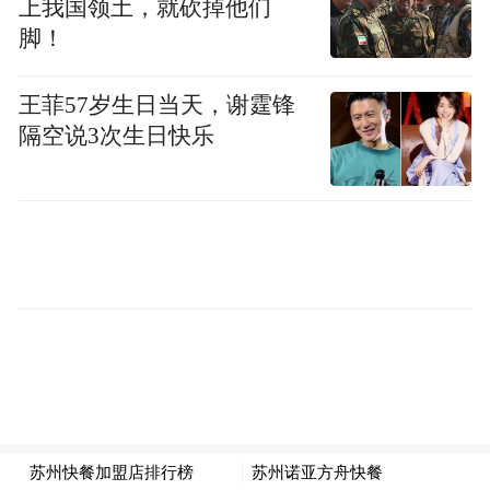
上我国领土，就砍掉他们
。2024年，这款1973年诞生的厂区美食，其
脚！
年销售根数（850万根）竟与大众汽车的全球
王菲57岁生日当天，谢霆锋
年销售辆数（约900万辆）在数字上十分接
隔空说3次生日快乐
近。但是，这无法掩盖其核心汽车业务利润
大幅下滑的困境。
iSeeCars.com执行分析师Karl Brauer预计：“9
月30日补贴结束后，美国电动汽车市场份额
可能立即降至4%以下，并可能在2026年初稳
定在约4%”，这一数字约为当前水平的一
半。
02 德系“国民神车”半年利润蒸发三分之一