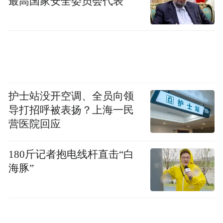
最高国家安全委员会代表
11%，豪华阵营集体失速。中国市场需求疲
软、美国关税高悬、电动化步履蹒跚，保时
捷被迫下调盈利目标，昔日超豪华光环正蒙
上阴影。
回望二战的炮火年代，大众工厂被迫转型造
护士站没开空调、全员向领
炸弹、油箱，甲壳虫图纸险成废纸。1945年
导打招呼被表扬？上海一民
英国军官赫斯特接管工厂，重启甲壳虫生产
营医院回应
线，这款造型独特的小车竟成德国经济复苏
的图腾之一，最终以超过2150万（该车型
180斤记者抱电线杆直击“白
2003年停产）辆的总产量封神。
海豚”
1974年，大众新车型高尔夫横空出世，采用
前置前驱布局的高尔夫，以其创新的设计和