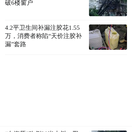
破6楼窗户
诺投资1800亿美元完成自我改造，但这一豪
赌在第一阶段并未达到预期效果。
4.2平卫生间补漏注胶花1.55
根据硅谷101报道，软件问题是大众电动化的
万，消费者称陷“天价注胶补
核心短板。相比其他传统车企，大众的电动
漏”套路
化转型算得上是最早的一批。早在1970年，
大众就成立了未来研究中心用于研发电动汽
车。