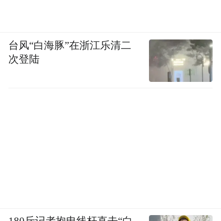
桑塔纳1985年入华，终结闭门造车历史，更
奠定了中国汽车工业现代化的开端。近40年
台风“白海豚”在浙江乐清二
来，桑塔纳连续22年夺得销冠，堪称车市传
次登陆
奇；上汽大众累计产销量已超2800万辆。
180斤记者抱电线杆直击“白