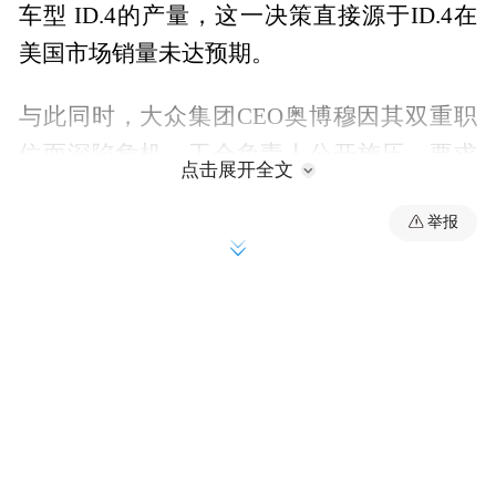
车型 ID.4的产量，这一决策直接源于ID.4在
美国市场销量未达预期。
与此同时，大众集团CEO奥博穆因其双重职
位而深陷危机。工会负责人公开施压，要求
点击展开全文
其放弃同时执掌大众与保时捷的帅印。从北
举报
美工厂减产到管理层权力更迭的传闻，百年
大众正面临电动化转型与领导力稳定的双重
压力。