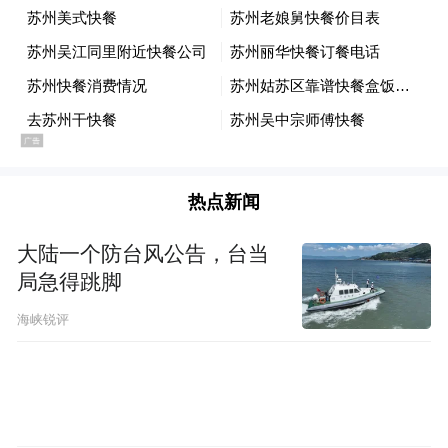
汽车诞生之初，是富人的专属玩具。直到
1937年，一个颠覆性的概念横空出世——“人
民的汽车”。在费迪南德·保时捷的操刀设计
下，大众汽车在沃尔夫斯堡破土动工，誓要
将冰冷的钢铁机器，驶入千家万户。从一家
工厂起步，近一个世纪的风雨洗礼，大众不
热点新闻
仅书写了自己的传奇，更彻底改写了全球汽
大陆一个防台风公告，台当
车工业的格局。
局急得跳脚
海峡锐评
但是，从“人民汽车”梦到利润骤降，大众集
团正经历最冰火两重天的时刻。
2025年上半年财报如同一记重锤：大众集团