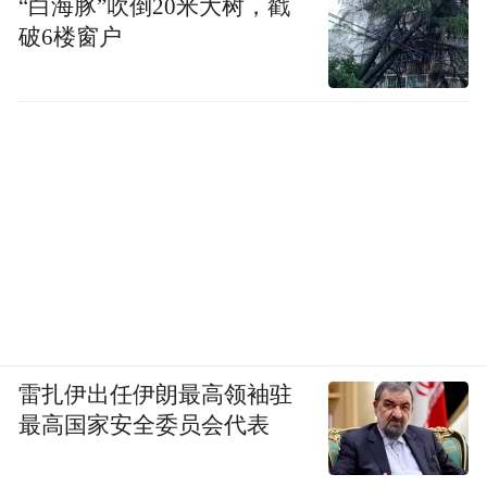
“白海豚”吹倒20米大树，戳
破6楼窗户
（图源：官网）
但结果是“起了个大早，却赶了个晚集”。最
主要的原因在于，电动车和燃油车的做法相
比差太大了，而大众败在了“软件”上。
尽管ID系列在机械素质和驾驶质感上获得了
一些认可，但其软件系统的问题已成为影响
用户体验和市场竞争力的主要短板。有汽车
媒体负责人指出：“其实ID系列的整体驾驶感
雷扎伊出任伊朗最高领袖驻
受都很好，不过就算用CarPlay都不想用它的
最高国家安全委员会代表
车机。”