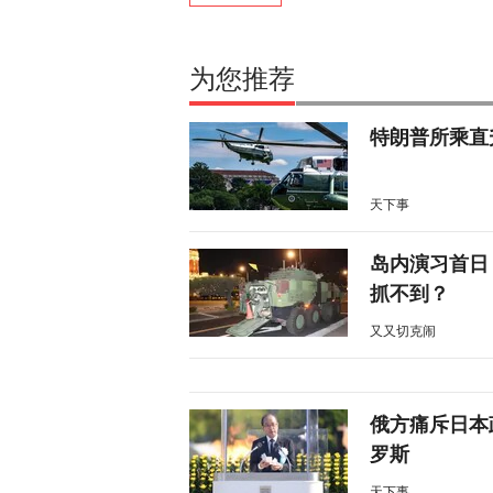
为您推荐
特朗普所乘直
天下事
岛内演习首日
抓不到？
又又切克闹
俄方痛斥日本
罗斯
天下事