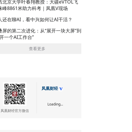
话北京大学叶春翔教授：大疆eVTOL飞
珠峰8861米助力科考｜凤凰V现场
人还在聊AI，看中兴如何让AI干活？
叠屏的第二次进化：从“展开一块大屏”到
展开一个AI工作台”
查看更多
凤凰财经
Loading...
凤凰财经官方微信