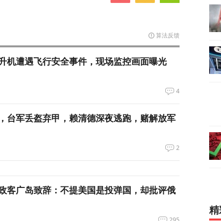
算法反馈
升机遭遇飞行安全事件，现场监控画面曝光
4
，台军丢盔弃甲，赖清德深夜逃跑，赌解放军
2
政客广岛致辞：不提美国是投弹国，却批评俄
精
295