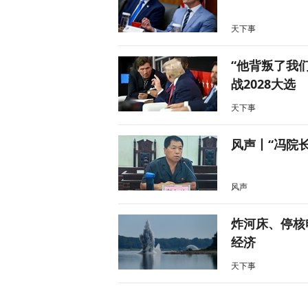
天下事
“他背叛了我
战2028大选
天下事
风声丨“冯院
风声
炸河床、停核
经济
天下事