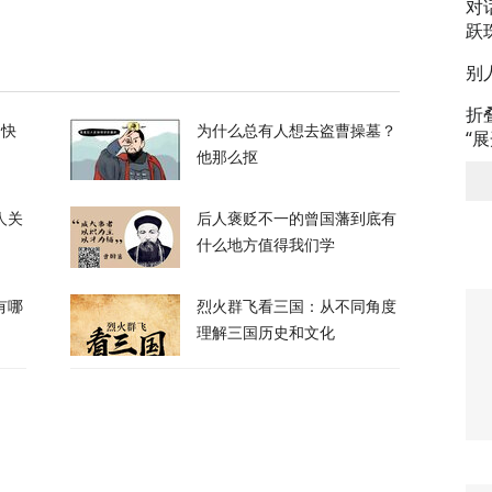
霍尔木兹海峡的控制权，伊朗获得最大让步
对
跃
142
别
折
的快
为什么总有人想去盗曹操墓？
“
他那么抠
人关
后人褒贬不一的曾国藩到底有
都没拦住，泽连斯基指责盟友间接导致重大伤
什么地方值得我们学
有哪
烈火群飞看三国：从不同角度
418
理解三国历史和文化
刀强闯中国使馆，日本自卫官声称“服药影响行
131