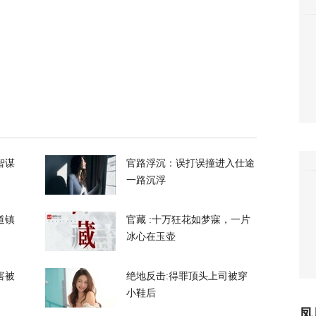
奥、贝森特都说好事近了，美媒披露美伊协议
84
国出手，但高市真正的麻烦还在后头
17
智谋
官路浮沉：误打误撞进入仕途
一路沉浮
道镇
官藏 :十万狂花如梦寐，一片
冰心在玉壶
已经在西班牙休达死去”
害被
绝地反击:得罪顶头上司被穿
13
小鞋后
凤