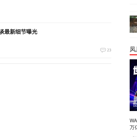
谈最新细节曝光
凤
23
呛到辣眼睛！昆明黄磷泄漏燃烧，迷雾里的24小时
57
车制造被“卡脖子”？美军又一致命软肋曝光
W
2
万