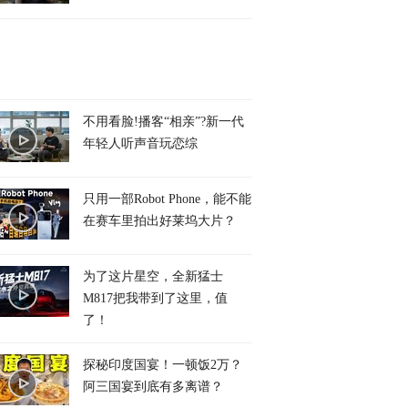
不用看脸!播客“相亲”?新一代
年轻人听声音玩恋综
只用一部Robot Phone，能不能
在赛车里拍出好莱坞大片？
为了这片星空，全新猛士
M817把我带到了这里，值
了！
探秘印度国宴！一顿饭2万？
阿三国宴到底有多离谱？