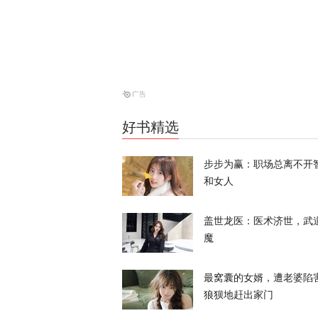
特朗普、鲁比
内容
天下事
日元告急，美
好书精选
天下事
步步为赢：职场总离不开
和女人
盖世龙医：医术济世，武
魔
“欧洲的团结
最窝囊的女婿，遭老婆陷
天下事
狼狈地赶出家门