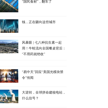
“国民食材”，翻车了
钱，正在砸向这些城市
风暴眼 | 七八种抗生素一起
用！牛蛙流向全国餐桌背后：
“不用药就绝收”
“易中天”回应“美国光模块禁
令”传闻
大逆转，全球拼命建核电站，
什么信号？