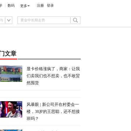
学
数码
注册
登录
更多
内
门文章
显卡价格涨疯了，商家：让我
们卖我们也不想卖，也不敢贸
然囤货
风暴眼 | 新公司开在村委会一
楼，38岁的王思聪，还不想接
班吗？