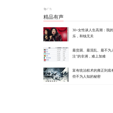
消息人士：对
天下事
精品有声
30+女性谈人生高潮：我
乐，和钱无关
最贫困、最混乱、最不为
昨晚一枚导弹
注”的非洲，难上加难
亡
富有统治权术的雍正到底
天下事
些不为人知的秘密
当庭悔过？持
为”
天下事