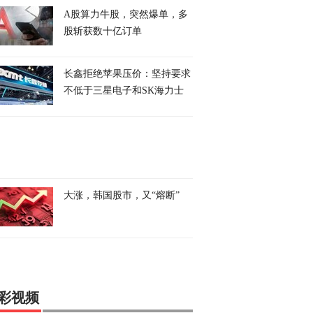
A股算力牛股，突然爆单，多
股斩获数十亿订单
长鑫拒绝苹果压价：坚持要求
不低于三星电子和SK海力士
大涨，韩国股市，又“熔断”
彩视频