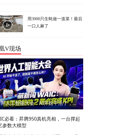
用3000只生蚝做一道菜！最后
一口人麻了
凰V现场
世界人工智能大会：AI开始干活了，但到底干的怎么样？萌新闯WAIC
AIC必看：昇腾950真机亮相，一台撑起
亿参数大模型