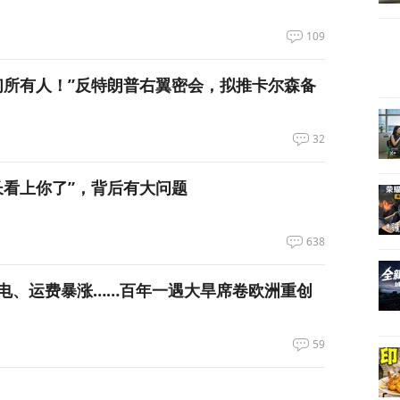
109
们所有人！”反特朗普右翼密会，拟推卡尔森备
32
长看上你了”，背后有大问题
638
电、运费暴涨……百年一遇大旱席卷欧洲重创
59