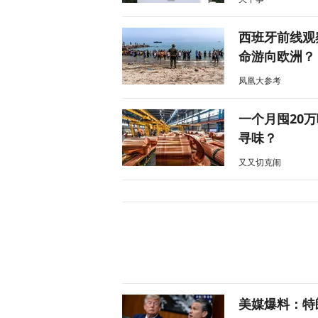
西班牙前线观
命游向欧洲？
凤凰大参考
一个月囤20
寻味？
又又切克闹
美媒爆料：特