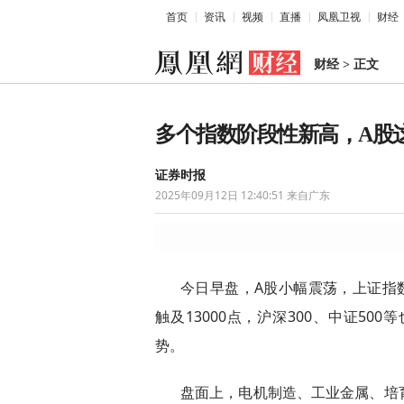
首页
资讯
视频
直播
凤凰卫视
财经
财经
>
正文
多个指数阶段性新高，A股
证券时报
2025年09月12日 12:40:51
来自广东
今日早盘，A股小幅震荡，上证指
触及13000点，沪深300、中证5
势。
盘面上，电机制造、工业金属、培