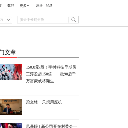
学
数码
注册
登录
更多
内
门文章
150.8元/股！宇树科技早期员
工浮盈超150倍，一批90后千
万富豪或将诞生
梁文锋，只想用座机
风暴眼 | 新公司开在村委会一