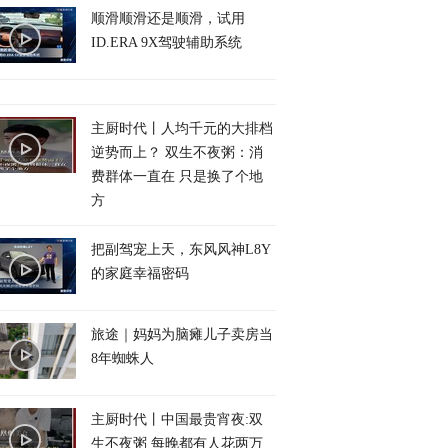
顺滑顺滑还是顺滑，试用
ID.ERA 9X驾驶辅助系统
主厨时代丨人均千元的大排档
逆势而上？ 双生不夜粥：消
费群体一直在 只是换了个地
方
把副驾宠上天，东风风神L8Y
的家庭幸福密码
旅途｜妈妈为脑瘫儿子卖房当
8年蜘蛛人
主厨时代丨中国最贵宵夜:双
生不夜粥 每晚都有人花两万