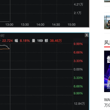
凤
W
万