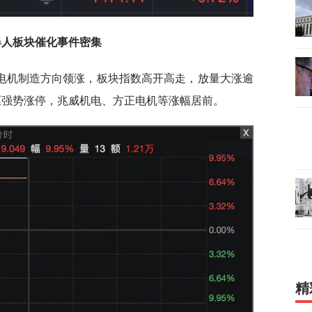
器人板块催化事件密集
电机制造方向领涨，板块指数高开高走，放量大涨逾
驱强势涨停，兆威机电、方正电机等涨幅居前。
精