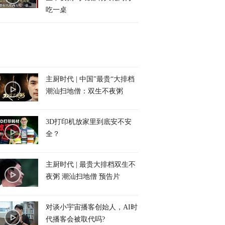
吃一桌
主厨时代 | 中国”最贵“大排档
潮汕扫地僧：双生不夜粥
3D打印机放家里到底安不安
全？
主厨时代 | 最贵大排档双生不
夜粥 潮汕扫地僧 预告片
对谈小宇宙播客创始人，AI时
代播客会被取代吗?