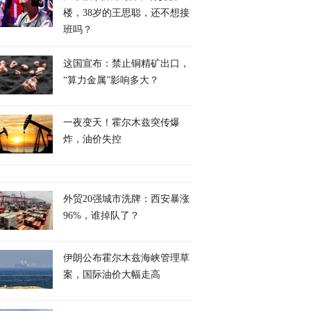
楼，38岁的王思聪，还不想接
班吗？
这国宣布：禁止铜精矿出口，
“算力金属”影响多大？
一夜变天！霍尔木兹突传爆
炸，油价失控
外贸20强城市洗牌：西安暴涨
96%，谁掉队了？
伊朗公布霍尔木兹海峡管理草
案，国际油价大幅走高