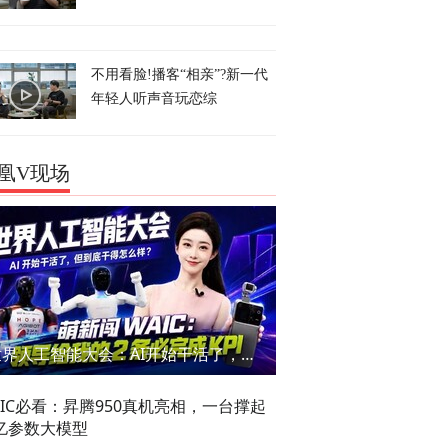
不用看脸!播客“相亲”?新一代
年轻人听声音玩恋综
凰V现场
世界人工智能大会：AI开始干活了，但到底干的怎么样？萌新闯WAIC
AIC必看：昇腾950真机亮相，一台撑起
亿参数大模型