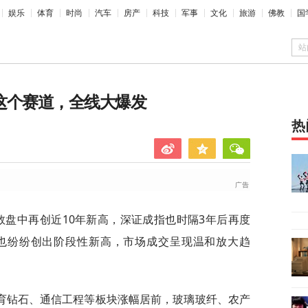
娱乐
体育
时尚
汽车
房产
科技
军事
文化
旅游
佛教
国
站
这个赛道，全线大爆发
热
数盘中再创近10年新高，深证成指也时隔3年后再度
00等也纷纷创出阶段性新高，市场成交呈现温和放大趋
育钻石、通信工程等板块涨幅居前，玻璃玻纤、农产