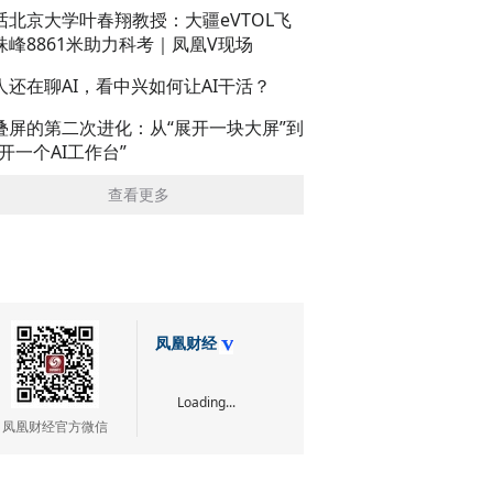
话北京大学叶春翔教授：大疆eVTOL飞
珠峰8861米助力科考｜凤凰V现场
人还在聊AI，看中兴如何让AI干活？
叠屏的第二次进化：从“展开一块大屏”到
展开一个AI工作台”
查看更多
凤凰财经
Loading...
凤凰财经官方微信