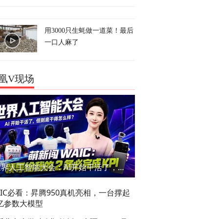
用3000只生蚝做一道菜！最后
一口人麻了
凰V现场
世界人工智能大会：AI开始干活了，但到底干的怎么样？萌新闯WAIC
AIC必看：昇腾950真机亮相，一台撑起
亿参数大模型