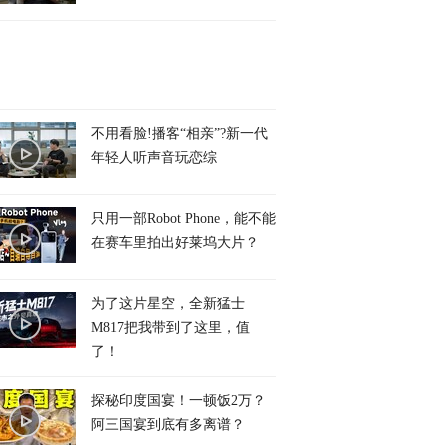
不用看脸!播客“相亲”?新一代
年轻人听声音玩恋综
只用一部Robot Phone，能不能
在赛车里拍出好莱坞大片？
为了这片星空，全新猛士
M817把我带到了这里，值
了！
探秘印度国宴！一顿饭2万？
阿三国宴到底有多离谱？