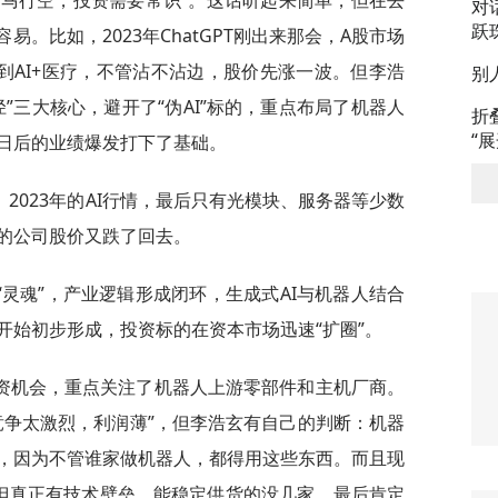
天马行空，投资需要常识”。这话听起来简单，但在去
对
跃
易。比如，2023年ChatGPT刚出来那会，A股市场
教育到AI+医疗，不管沾不沾边，股价先涨一波。但李浩
别
”三大核心，避开了“伪AI”标的，重点布局了机器人
折
“
日后的业绩爆发打下了基础。
2023年的AI行情，最后只有光模块、服务器等少数
的公司股价又跌了回去。
灵魂”，产业逻辑形成闭环，生成式AI与机器人结合
开始初步形成，投资标的在资本市场迅速“扩圈”。
资机会，重点关注了机器人上游零部件和主机厂商。
竞争太激烈，利润薄”，但李浩玄有自己的判断：机器
，因为不管谁家做机器人，都得用这些东西。而且现
但真正有技术壁垒、能稳定供货的没几家，最后肯定