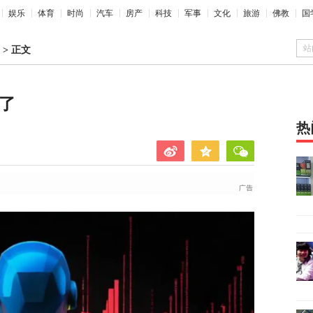
娱乐
体育
时尚
汽车
房产
科技
军事
文化
旅游
佛教
国
站
>
正文
力了
热