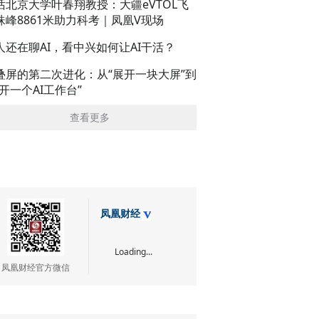
话北京大学叶春翔教授：大疆eVTOL飞
珠峰8861米助力科考｜凤凰V现场
人还在聊AI，看中兴如何让AI干活？
叠屏的第二次进化：从“展开一块大屏”到
展开一个AI工作台”
查看更多
凤凰财经
Loading...
凤凰财经官方微信