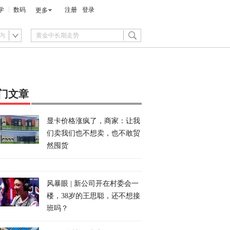
学
数码
注册
登录
更多
内
门文章
显卡价格涨疯了，商家：让我
们卖我们也不想卖，也不敢贸
然囤货
风暴眼 | 新公司开在村委会一
楼，38岁的王思聪，还不想接
班吗？