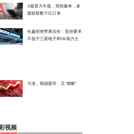
A股算力牛股，突然爆单，多
股斩获数十亿订单
长鑫拒绝苹果压价：坚持要求
不低于三星电子和SK海力士
大涨，韩国股市，又“熔断”
彩视频