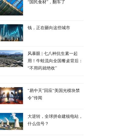
“国民食材”，翻车了
钱，正在砸向这些城市
风暴眼 | 七八种抗生素一起
用！牛蛙流向全国餐桌背后：
“不用药就绝收”
“易中天”回应“美国光模块禁
令”传闻
大逆转，全球拼命建核电站，
什么信号？