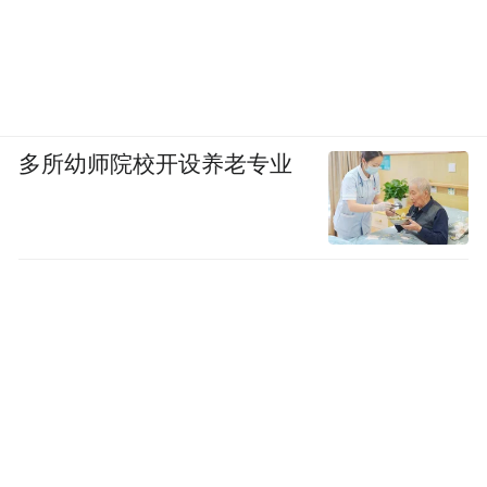
多所幼师院校开设养老专业