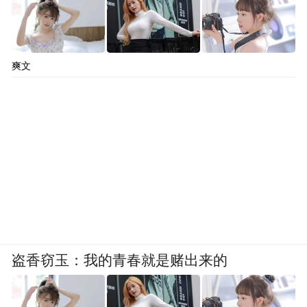
爽文
盗香窃玉：我的青春就是赌出来的