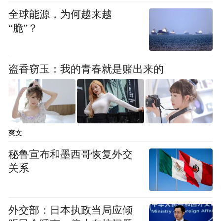
全球能源，为何越来越
“脆”？
盗香窃玉：我的青春就是赌出来的
爽文
秘鲁宣布和墨西哥恢复外交
关系
外交部：日本执政当局应倾