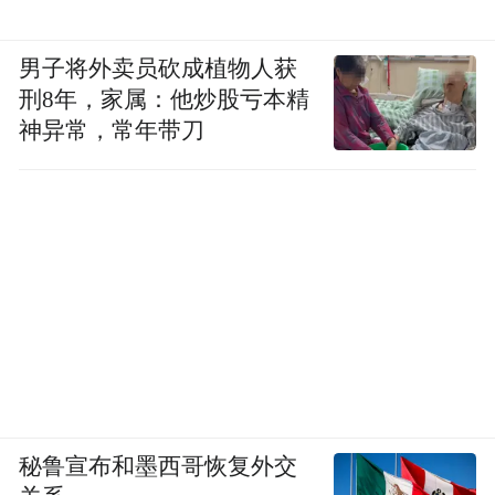
男子将外卖员砍成植物人获
刑8年，家属：他炒股亏本精
神异常，常年带刀
秘鲁宣布和墨西哥恢复外交