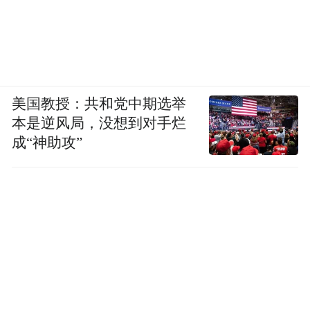
美国教授：共和党中期选举
本是逆风局，没想到对手烂
成“神助攻”