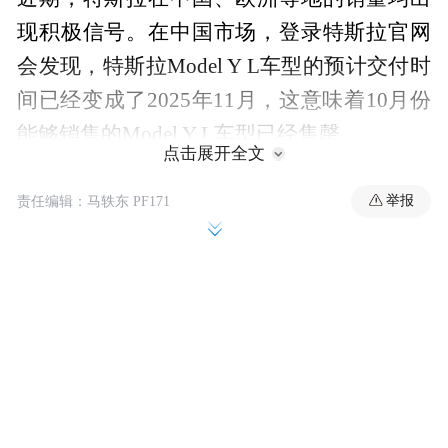
现积极信号。在中国市场，登录特斯拉官网
会发现，特斯拉Model Y L车型的预计交付时
间已经变成了2025年11月，这意味着10月份
能够销售的Model Y L车型已经售罄。
点击展开全文
举报
责任编辑：马轶东 PF171
此前在2025年上半年，特斯拉在中国市场的
销量为26.34万辆，同比下滑5.4%。而根据中