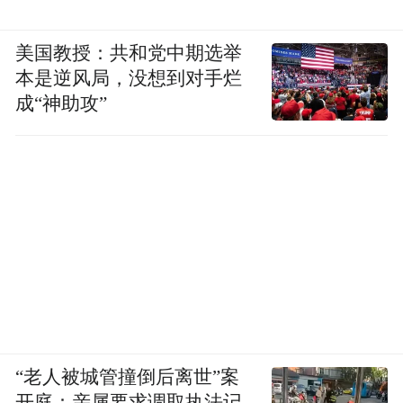
美国教授：共和党中期选举
本是逆风局，没想到对手烂
成“神助攻”
“老人被城管撞倒后离世”案
开庭：亲属要求调取执法记