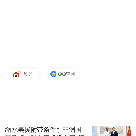
在欧洲市场，特斯拉销量已经跌入“谷底”。
德国联邦机动车交通管理局数据现身，特斯
拉8月在德国的新车注册量下降39%，今年前
八个月注册量暴跌56%。此外，8月份特斯拉
法国的注册量同比下降了47.3%，在瑞典，特
斯拉注册量同比暴跌超84%，在丹麦特斯拉
销量同比下降42%，在荷兰特斯拉销量同比
下滑50%。
但在挪威和西班牙市场，特斯拉销量有所上
涨。8月，特斯拉在挪威新车注册量增长
21.3%，在西班牙市场，特斯拉8月销量从去
缩水美援附带条件引非洲国
年同期的549辆增至1435辆，增幅达161%。