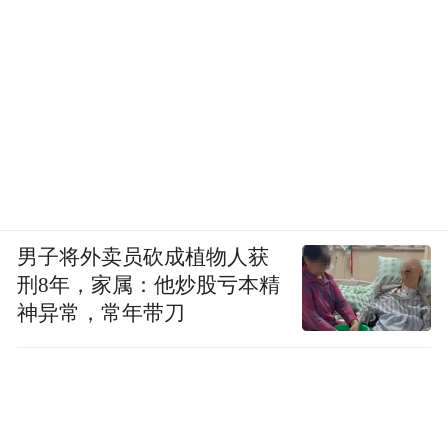
男子将外卖员砍成植物人获
刑8年，家属：他炒股亏本精
神异常，常年带刀