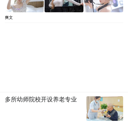
爽文
多所幼师院校开设养老专业