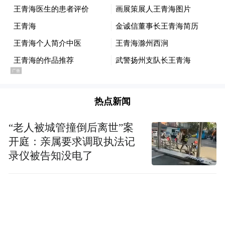
露，由于销量数据出色，特斯拉德国工厂下
半年的电动汽车产量进行了上调。这意味着
特斯拉在欧洲市场销量下滑的趋势正出现改
变。
综合自：公开资料、证券时报此前报道
热点新闻
“特别声明：以上作品内容(包括在内的视频、图片或音
“老人被城管撞倒后离世”案
频)为凤凰网旗下自媒体平台“大风号”用户上传并发
开庭：亲属要求调取执法记
布，本平台仅提供信息存储空间服务。
录仪被告知没电了
Notice: The content above (including the videos,
pictures and audios if any) is uploaded and posted
by the user of Dafeng Hao, which is a social media
platform and merely provides information storage
space services.”