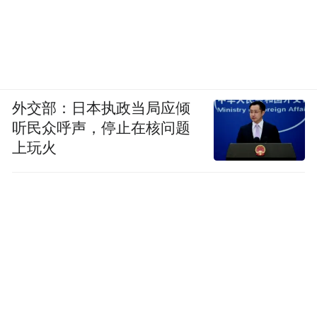
外交部：日本执政当局应倾
听民众呼声，停止在核问题
上玩火