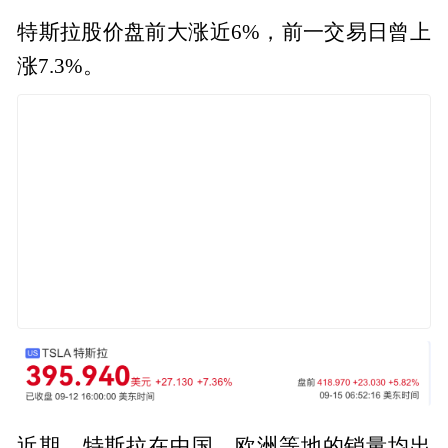
特斯拉股价盘前大涨近6%，前一交易日曾上
涨7.3%。
近期，特斯拉在中国、欧洲等地的销量均出