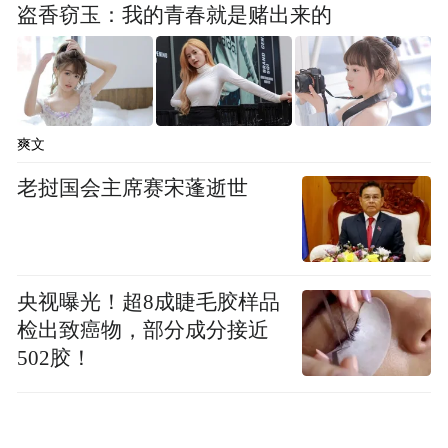
盗香窃玉：我的青春就是赌出来的
爽文
老挝国会主席赛宋蓬逝世
央视曝光！超8成睫毛胶样品
检出致癌物，部分成分接近
502胶！