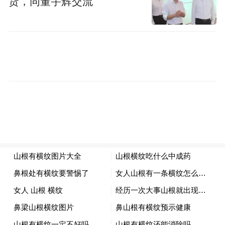
货，同董宇辉交流