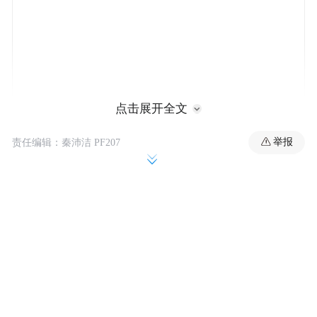
点击展开全文
举报
责任编辑：秦沛洁 PF207
针对全球格局的周期性变化，著名经济学家
付鹏在论坛对话环节表示，世界正处在一个
重大改变阶段，这实际上是宏观大周期的一
个关键节点。他认为，全球秩序自二战后建
立，经历了从融合包容到保守主义的循环，
而极端保守主义最终可能导向战争。