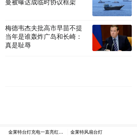
曼被曝达成临时协议框架
是不是没钱，但是兄弟姐妹很多，照样的
生"，而现代年轻人即使有房有钱也不愿生
育。
梅德韦杰夫批高市早苗不提
当年是谁轰炸广岛和长崎：
付鹏最后强调，人口周期关联投资、消费、
真是耻辱
房地产和产业等多个领域，"这就是从大到小
一步步往下渗透"。他认为，理解这种周期性
的渗透关系，对把握经济发展趋势至关重
要。