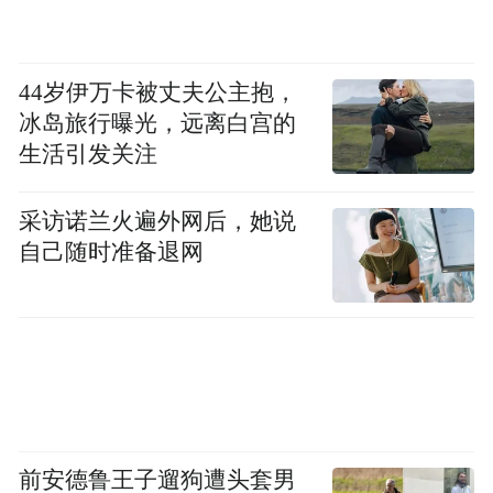
44岁伊万卡被丈夫公主抱，
冰岛旅行曝光，远离白宫的
生活引发关注
采访诺兰火遍外网后，她说
自己随时准备退网
前安德鲁王子遛狗遭头套男