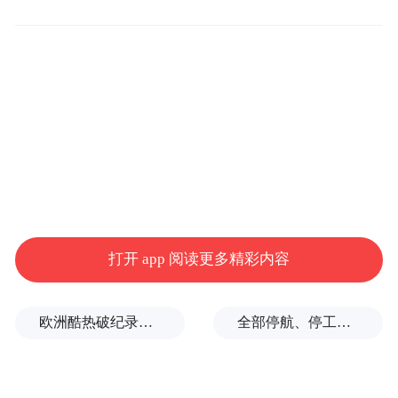
00:00
02:11
"我们全世界这套秩序的建立，应该说以二战
战争作为起点，进入到80年代的发展成全球
打开 app 阅读更多精彩内容
化的融合、包容，但是你也知道融合和包容
中间照样会出现失衡。"付鹏指出，到2012
欧洲酷热破纪录！德国近1.2万人因高温丧生
全部停航、停工，浙江海事局启动沿海Ⅱ级防台应急响应
年、2013年，各国内部矛盾的计划使得各国
都选择了保守主义，"当然极端的保守主义就