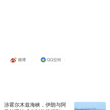
又回到战争了，因为战争本质上就是极端的
保守"。
他表示，这种循环是历史发展的基本规
律。"人类历史很有意思，它就是这样一个
Circle（圆圈），打完了可能又好了，又包容
了，又融合了，一轮新周期就来了。"付鹏认
为，这个最大的周期会影响下面的小周期，
其中包括人口周期。
他进一步分析，战争后的人口有一个特
点："波峰比较近，就是早生早婚早孕，这个
跟穷富没关系"。付鹏以父母一代为例说
涉霍尔木兹海峡，伊朗与阿
明，"打完仗刚结束以后，你去看他们那一代