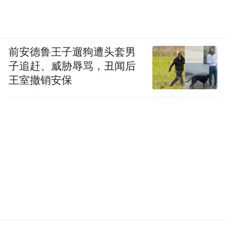
前安德鲁王子遛狗遭头套男
子追赶、威胁辱骂，丑闻后
王室撤销安保