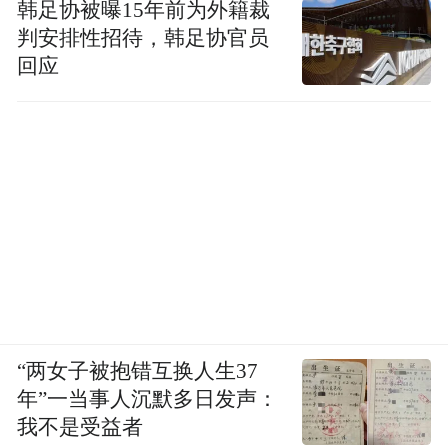
韩足协被曝15年前为外籍裁
判安排性招待，韩足协官员
回应
“深潜atom”报道显示，李军离婚后发现陈红
已单方面控制亚之杰9家公司的公章、营业执
照和网银密钥等重要物品。更严重的是，陈
红指使原财务总监、总经理等人以虚假名义
转出公司资金近3亿元；变卖公司名下数百辆
汽车，得款约6800万元未入账；清空公司100
“两女子被抱错互换人生37
多个银行账户。李军指控陈红及其同伙通过
年”一当事人沉默多日发声：
虚假证据将亚之杰评估值超23亿元的核心资
我不是受益者
产以13.5亿元低价拍卖给关联公司，转移了