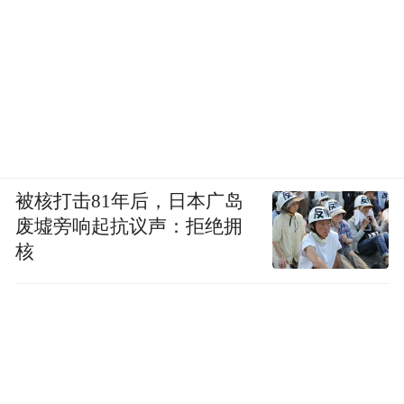
急转弯。
陈红与李军的恩怨情仇可追溯到十年前。
1999年，陈红因演唱《常回家看看》而闻名
全国。
两年后，她与李军于2001年登记结婚。陈红
被核打击81年后，日本广岛
与李军原本看似美满的婚姻，却在2008年出
废墟旁响起抗议声：拒绝拥
核
现裂痕 ——双方感情彻底破裂，双方自该年
起便进入分居状态，婚姻关系名存实亡。
2014年，双方协议离婚。李军称：“在离婚之
前，陈红就开始实施财产非法侵占；2014 年
2月19日，陈红在我未到场且不知情的情况下