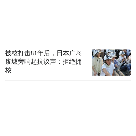
这起涉及数十亿资产的纠纷，似乎正从舆论
场转向司法领域。
天眼查显示，今年5月李军被恢复执行约6.59
亿，限高案件涉案总金额约6.64亿。李军关
被核打击81年后，日本广岛
联的10余家企业中，多家公司已被吊销。这
废墟旁响起抗议声：拒绝拥
场始于婚姻破裂，延伸至商业领域的争夺
核
战，最终结果将取决于司法机关的进一步调
查与裁决。
“特别声明：以上作品内容(包括在内的视频、图片或音
频)为凤凰网旗下自媒体平台“大风号”用户上传并发
布，本平台仅提供信息存储空间服务。
Notice: The content above (including the videos,