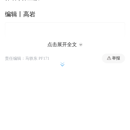
编辑丨高岩
点击展开全文
举报
责任编辑：马轶东 PF171
来源 | 野马财经
曾经凭借《常回家看看》红遍大江南北的歌
手陈红，如今因一场与前夫的李军的数十亿