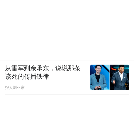
人当时表示，亚之杰公司的“覆没”主要是因
为当时的主要投资人李军在香港有犯罪记
录，因此亚之杰的信用级别被银行调低，客
户不再与亚之杰合作。
“红星新闻”报道显示，自2015年起，陈红和
李军双方互相起诉，在北京法院有多个诉
从雷军到余承东，说说那条
讼。根据公开判决书，法院判决股权转让协
该死的传播铁律
议书第8.5款的委托自2016年4月起解除。根
报人刘亚东
据相关法律文书，陈红在关于第8.5款的诉讼
中称，李军通过各种方式隐藏、转移巨额资
金11亿元，擅自加大公司债务负担达17亿
元，已掏空她应分得并管理的该公司财产。
此外，陈红称其母持有的公司99%股权为根