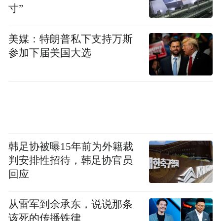
寸”
美媒：特朗普私下支持万斯
参加下届美国大选
韩足协被曝15年前为外籍裁
判安排性招待，韩足协官员
在汽车销售领域，凭借多年坚持不懈的努
回应
力，亚之杰成功跻身国内奥迪、大众品牌及
进口大众经销商行列，更投资建成全球第十
从雷军到余承东，说说那条
该死的传播铁律
座梅赛德斯-奔驰（北京）中心，成为汽车销