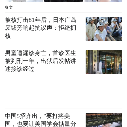
李军作为北京亚之杰汽车贸易有限责任公司
爽文
的法人代表和持股80%的股东，近期在京召
被核打击81年后，日本广岛
开新闻发布会，公开控诉前妻陈红的种种行
废墟旁响起抗议声：拒绝拥
为。李军在公开维权中指出，婚变前后企业
核
资产及自身合法权益遭到陈红方面的严重侵
男童遭漏诊身亡，首诊医生
害，这一指控使得诸多细节逐渐浮出水面。
被判刑一年，出狱后发帖讲
述接诊经过
上世纪90年代初，李军怀揣热忱在京城开始
创业。从最初的起步到2014年期间，他先后
创办北京亚之杰系列公司，实缴注册资本累
计达3亿多元，产业布局横跨投资、地产、汽
车销售、售后与租赁等多个领域，构建起在
中国5招齐出，“要打疼美
北京颇具规模与影响力的商业版图。
国，也要让美国学会掂量分