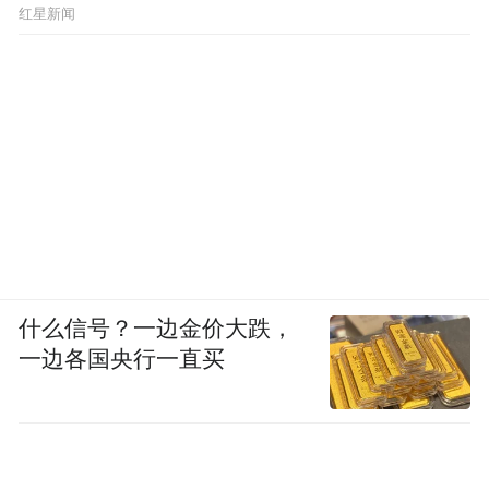
红星新闻
奔驰经销权，并强制执行了他的个人财产，
包括一辆价值1300万元的迈巴赫也最终只以
167万元被拍卖，甚至包括其个人18万元的住
房公积金也被清空。
2014年12月30日，陈红引入万方恒泰、极光
顺风两家公司，签订《股权并购框架协
议》，以亚之杰资产抵押融资近30亿元。
2015年12月，又通过虚假《债权债务重组协
什么信号？一边金价大跌，
议》将安信信托对亚之杰的12亿元债权转移
一边各国央行一直买
至极光顺风名下。
如今，亚之杰已从一个健康的大型企业集团