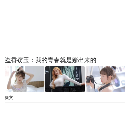
沦为空壳公司，注册地址甚至变更为一个仓
库，公司台账和财务凭证不知所踪。李军本
人也因资产被冻结，生活来源断绝。
据“顶端新闻”报道，9月19日，李军向记者表
示，针对陈红及团伙涉嫌严重违法行为，以
及相关人员的违纪违法线索，他已按程序向
盗香窃玉：我的青春就是赌出来的
司法与纪检监察机关提交材料，配合调查。
对于李军的指控，陈红的代理律师党春雨也
对媒体回应表示“判决书都是公开的”，针对
爽文
李军称“已就陈红违法行为报警”一事，党春
雨反问：“去公安核实，立案了吗？受理了
吗？不可能的事情”。