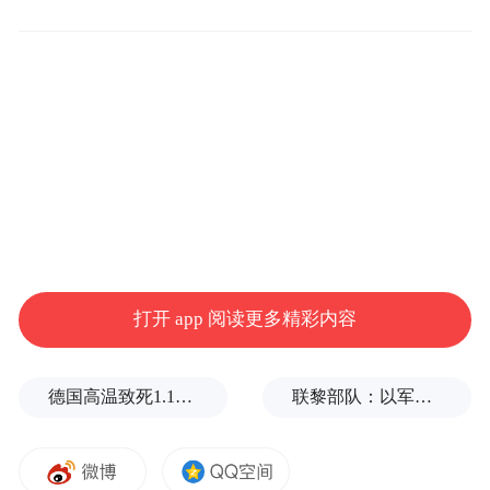
资产争夺战，再次回到公众视野。
2025年9月19日，北京亚之杰汽车贸易有限责
任公司股东李军公开实名举报前妻陈红涉嫌
多项违法，指控她在婚姻关系存续期间及离
婚后通过伪造签名等方式，转移、侵占亚之
杰集团及李军个人名下核心资产，涉及金额
高达数十亿元。
打开 app 阅读更多精彩内容
对于李军的指控，9月21日，“红星新闻”致电
陈红代理律师党春雨，其表示“判决书都是公
德国高温致死1.19万人，为2016年来最高纪录
联黎部队：以军单日向黎发射113枚炮弹
开的”，针对李军称“已就陈红违法行为报警”
一事，称“去公安核实，立案了吗？受理了
吗？不可能的事情”，并表示将联系陈红询问