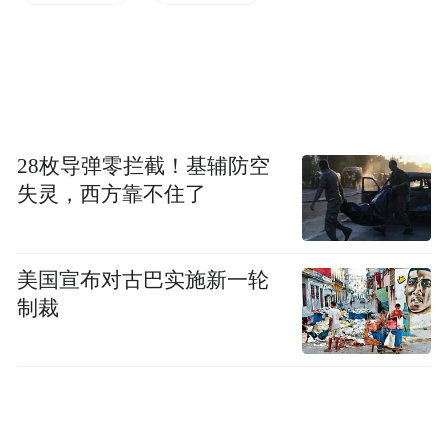
是否回应，但后续再未回复“红星新闻”问
询。
陈红与李军2014年3月5日宣布离婚，如今已
经过去11年，双方的纠葛依然未能和平解
28枚导弹零拦截！基辅防空
决。
失灵，西方靠不住了
9月27日，陈红在抖音个人账号发文称：“无
论世间多少纷纷扰扰，仍然相信爱满人间!愿
美国宣布对古巴实施新一轮
婚姻里的女人们少一些背叛与伤害，愿男人
制裁
们多一些责任与担当，常回家看看！”