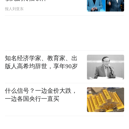
售领域的标杆企业。
报人刘亚东
李军介绍，2014 年之前，亚之杰公司在零银
行贷款的情况下，资产规模近百亿元，累计
营业收入超千亿元，不仅缴纳数亿元税收，
还创造了数千个就业岗位。
知名经济学家、教育家、出
版人高希均辞世，享年90岁
什么信号？一边金价大跌，
一边各国央行一直买
与陈红的婚变风波
事业之外，李军的婚姻生活却在后来迎来了