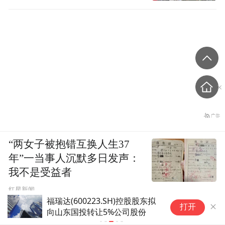
“两女子被抱错互换人生37
年”一当事人沉默多日发声：
我不是受益者
红星新闻
600223.SH)控股股东拟
中稀有色(600259.S
打开
国投转让5%公司股份
让东电化公司37%股权
心业务