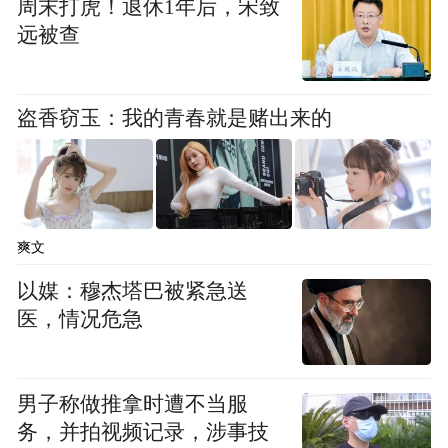
周末打虎！退休1年后，宋致
远被查
盗香窃玉：我的青春就是赌出来的
爽文
以媒：穆杰塔巴被紧急送
医，情况危急
男子称做推拿时遭不当服
务，并拍视频记录，涉事技