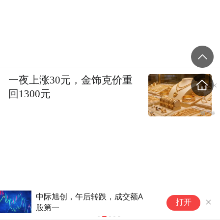
一夜上涨30元，金饰克价重
回1300元
彤程新材（603650）披露发行境外上市股
智通港股空仓
打开
份（H股）获证监会备案，8月7日股价上
涨3.8%