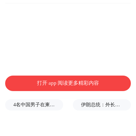
打开 app 阅读更多精彩内容
4名中国男子在柬埔寨杀人抛尸，被判无期
伊朗总统：外长虽然遭侮辱，但仍夜以继日地工作