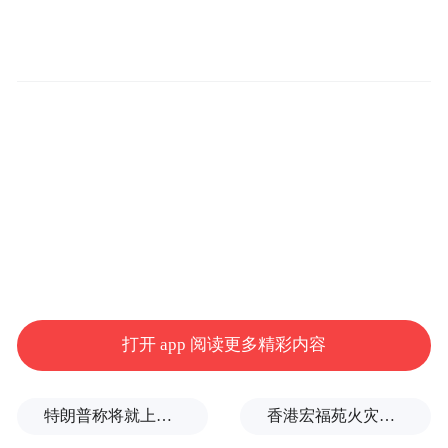
打开 app 阅读更多精彩内容
特朗普称将就上诉法院涉白宫宴会厅项目裁决提起上诉
香港宏福苑火灾跨部门调查最终报告：大火或由烟头引起