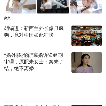
爽文
胡锡进：新西兰外长像只疯
狗，竟对中国如此狂吠
“婚外胚胎案”离婚诉讼延期
审理，原配朱女士：案未了
结，绝不离婚