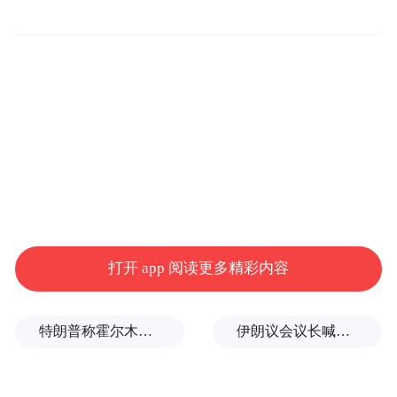
打开 app 阅读更多精彩内容
特朗普称霍尔木兹海峡协议尚未达成，正参与相关谈判
伊朗议会议长喊话：别再作秀了！
“特别声明：以上作品内容(包括在内的视频、图片或音
频)为凤凰网旗下自媒体平台“大风号”用户上传并发
布，本平台仅提供信息存储空间服务。