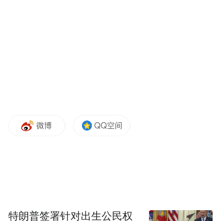
Notice: The content above (including the videos,
pictures and audios if any) is uploaded and posted
by the user of Dafeng Hao, which is a social media
platform and merely provides information storage
space services.”
特朗普签署针对出生公民权