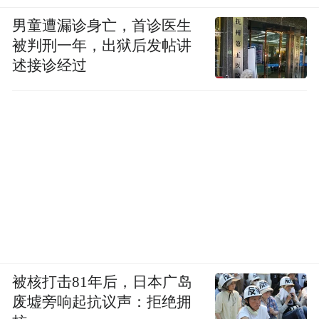
男童遭漏诊身亡，首诊医生
被判刑一年，出狱后发帖讲
述接诊经过
被核打击81年后，日本广岛
废墟旁响起抗议声：拒绝拥