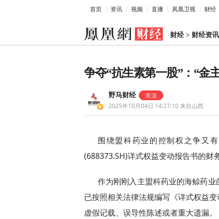
首页
资讯
视频
直播
凤凰卫视
财经
财经
>
财经资讯
争夺“抗生素第一股”：“金
野马财经
2025年10月04日 14:27:10
来自山西
围绕盟科药业的控制权之争又有
(688373.SH)详式权益变动报告书的
作为刚刚入主盟科药业的海鲸药业
已按照相关法律法规编写《详式权益变
虚假记载、误导性陈述或者重大遗漏。