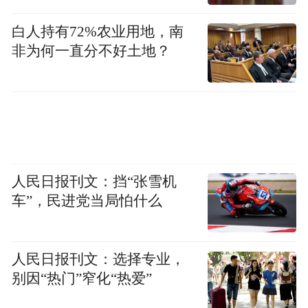
系统不应抑制或中断正在执行紧急制动的
白人持有72%农业用地，南
AEB 系统。
非为何一直分不好土地？
上述L2强标中还首次将激光雷达纳入体系
中，多个测试场景高度依赖激光雷达。第一
财经记者了解到，目前，2023款昊铂GT已停
售，在售的2025款昊铂GT有两个版本配置，
均搭载了1颗激光雷达。
人民日报刊文：挡“张雪机
车”，民进党当局怕什么
人民日报刊文：选择专业，
别因“热门”窄化“热爱”