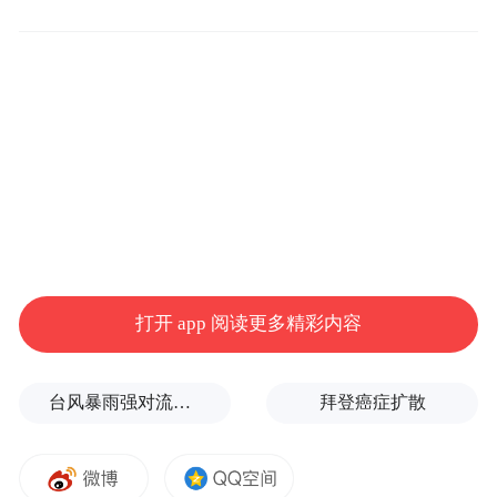
识别局限性），另外施工路段也有说明，在
经过十字路口、减速带、陡峭路面、斑马线
或在变换车道、高速公路出入口及匝道或施
工路段行驶时，需要退出ACC系统采用全人
工驾驶，以免在这些情况下车辆自动加速到
设定车速引发交通事故。昊铂车辆配备的辅
助驾驶系统旨在为驾驶员提供便利的辅助功
能，但并非完全自动驾驶。
打开 app 阅读更多精彩内容
同时，在昊铂车辆《用户手册》中，已明确
提示，在以下情形中，系统的预警及制动功
台风暴雨强对流三预警！“白海豚”最新位置公布
拜登癌症扩散
能可能无法正常工作：1、前方车辆外形不规
则时（例如拖拉机、跨斗车等）；2、使用