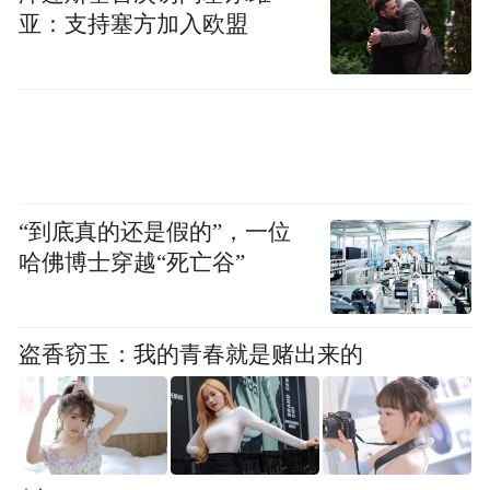
亚：支持塞方加入欧盟
当前，AEB的触发条件、工作速度范围、作
用对象、响应障碍物限制等仍需迭代改进。
有业内人士表示，目前汽车AEB主要仍是纵
向AEB，它在触发时，大部分情况下的速度
是在每小时60公里以内，且受限于算法等因
素，AEB系统识别静态物体能力有限。且在
“到底真的还是假的”，一位
接管逻辑中，目前主流汽车AEB系统均遵循
哈佛博士穿越“死亡谷”
“驾驶者优先”原则，即在驾驶员主动操作
时，系统不会强制接管制动。
盗香窃玉：我的青春就是赌出来的
但随着9月17日工信部网站发布《智能网联汽
车组合驾驶辅助系统安全要求》的征求意见
稿，L2辅助驾驶的安全问题得到了进一步的