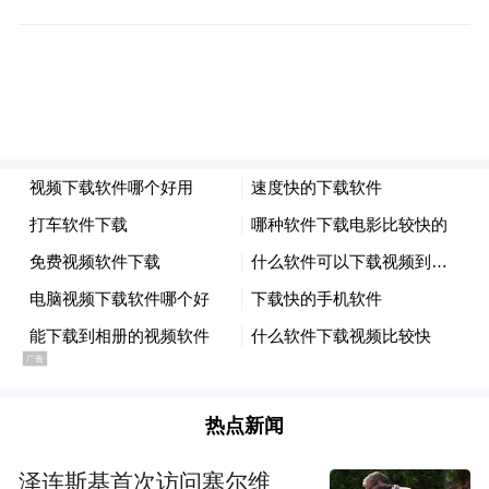
昊铂相关负责人表示，车辆在碰撞时的速度
超过80㎞/h，超出了AEB触发的时速限制。
自L2辅助驾驶广泛搭载上车以来，AEB触发
局限性一直备受争议。此前，小米汽车回应
铜陵高速路爆燃事故时提及，小米SU7的
AEB功能工作速度在8～135km/h之间。这个
功能和行业同配置的AEB功能类似，且目前
不响应锥桶、水马、石头、动物等障碍物。
去年，问界M7 Plus在山西运城发生了一起与
养护车碰撞事故，事故车辆115km/h时速超出
所搭载的AEB上限时速85km/h，超出AEB触
热点新闻
发时速。
泽连斯基首次访问塞尔维