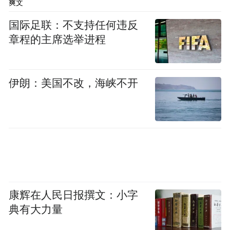
爽文
规范，包括车道巡航控制功能系统、AEB功
能等的使用细则更为明确，以减少由于产品
国际足联：不支持任何违反
章程的主席选举进程
能力缺陷导致的安全事故。
比如，汽车辅助驾驶系统设计应能够有效应
伊朗：美国不改，海峡不开
对可合理预见的驾驶员误用。汽车辅助驾驶
对适用的道路环境中的其他交通参与者、道
路设施和障碍物进行探测与响应，可在与其
他驾驶自动化系统交互下避免碰撞，并对驾
驶员提示碰撞风险。
同时，车道巡航控制功能系统在激活状态
康辉在人民日报撰文：小字
下，应至少通过光学信号向驾驶员持续提示
典有大力量
当前的跟车时距或跟车时距挡位。辅助驾驶