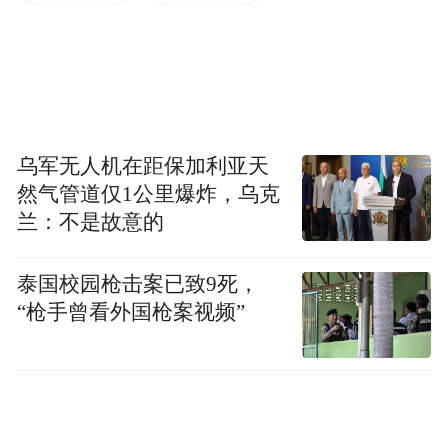
ACC（自适应巡航）时，系统可能不会对行
人、动物、狭窄车辆（如自行车、摩托车、
电瓶车）、低架拖车以及低速或静止的卡车
采取制动措施；3、不适用于低矮拖车、卡车
或外形特征不规则、不规范的车辆；4、ACC
乌军无人机在距保加利亚天
系统在跟车过程中，可能无法有效识别前方
然气管道仅1公里爆炸，乌克
已处于静止或车速接近静止的车辆，驾驶员
兰：不是故意的
需时刻保持警觉，随时准备接管控制。
泰国校园枪击案已致9死，
值得注意的是，此次事件中更应当关注的是
“枪手曾看外国枪案视频”
车辆AEB系统（自动紧急刹车系统，
Autonomous Emergency Braking）未能触发。
根据视频画面，在撞上雪糕筒、追尾静止工
程车时，该昊铂GT均未减速或紧急制动。据