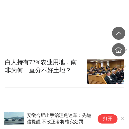
白人持有72%农业用地，南
非为何一直分不好土地？
安徽合肥出手治理龟速车：先短
福
打开
信提醒 不改正者将核实处罚
车