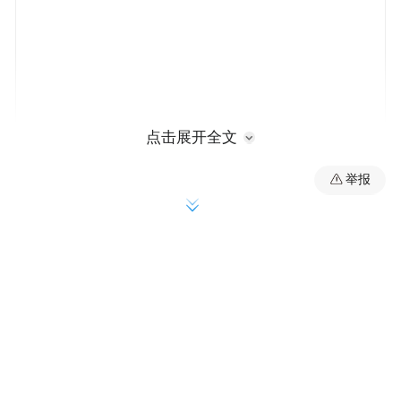
点击展开全文
据悉，该事故车辆为2023款昊铂GT 560后驱
举报
七翼版。车辆配置表显示，该车型搭载L2级
别辅助驾驶系统，并未搭载激光雷达，且前
方感知的摄像头为单目摄像头。目前，该车
型已停售。
对此，昊铂方面表示，经排查核实，上述车
辆是1R1V（1个雷达1个摄像头）车，对方目
标是防撞工程车（属于用户手册的异形车，