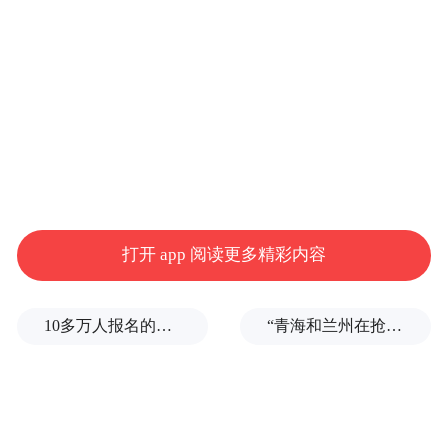
统、低效的二手房交易流程。据公司介绍，
其核心理念是利用数据和算法将非标准化的
房产交易转变为一种类似于电商的、可量化
的在线体验。
截至目前，公司已将业务迅速扩展至美国超
过50个主要市场，成为房地产科技
（PropTech）领域的标杆企业。作为iBuyer模
打开 app 阅读更多精彩内容
式的先驱，开门科技在疫情后的房地产热潮
中一度每月收购5000套房产。
10多万人报名的考试，成绩全部作废，公平么？
“青海和兰州在抢一碗面？”青海媒体：这种说法，格局小了
2020年，公司以SPAC方式登陆纳斯达克。而
在疫情期间，低利率和房价飙升推动其股价
在2021年2月创下35.88美元/股的历史收盘高