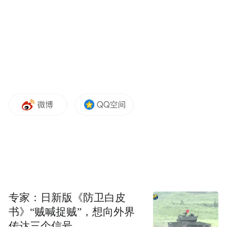
点。
但加息潮和楼市降温导致业务巨亏。数据显
示，2022年8月一度有42%的交易出现亏损，
股价从2021年的高点35.8美元/股一路跌至
2025年6月的0.5美元/股，并一度收到纳斯达
克的退市警告。
公司股价反转，始于多伦多对冲基金经理埃
里克·杰克逊（Eric Jackson）在社交平台X的
买入推荐，随后该公司在Reddit论坛
WallStreetBets和Stocktwits引发热议。而一群
专家：日新版《防卫白皮
自称“Open Army”的散户投资者则成为公司股
书》“贼喊捉贼”，想向外界
传达三个信号