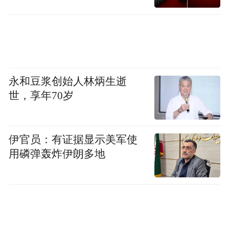
消耗是必要的。
“文化被打破了。远程工作行不通。这家公司
是建立在创新和亲自合作的原则之上的。我
们将回归本源。公司将走上了DEI道路，指的
永和豆浆创始人林炳生逝
是多样性、公平性和包容性。”肯思说。
世，享年70岁
“特别声明：以上作品内容(包括在内的视频、图片或音
频)为凤凰网旗下自媒体平台“大风号”用户上传并发
伊官员：有证据显示美军使
布，本平台仅提供信息存储空间服务。
Notice: The content above (including the videos,
用磷弹轰炸伊朗多地
pictures and audios if any) is uploaded and posted
by the user of Dafeng Hao, which is a social media
platform and merely provides information storage
space services.”