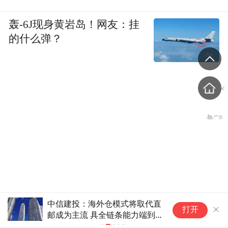
轰-6J现身黄岩岛！网友：挂
的什么弹？
夏天顶流饮料椰子水，在这个夏
白宫发了一张图，网友炸了
纽约原油暗盘
打开
天塌房了？