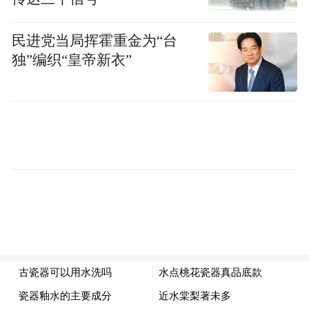
价火箭飙升的直接推动者。他们将开门科技
捧为新的“Meme股”，甚至成功“逼宫”董事会
民进党当局挥霍重金为“台
进行改组。
独”编织“皇帝新衣”
9月，公司任命了前Shopify首席运营官卡兹·
内贾提安（Kaz Nejatian）为新任CEO，旨在
引入其在产品和高效运营方面的成功经验。
更重要的是，公司两位联合创始人埃里克和
肯思高调回归董事会，肯思更是出任董事
长，这标志着创始人将重新主导公司的战略
方向。
伴随人事变动，创始人及关联方承诺向公司
注资4000万美元，强力彰显对公司未来的信