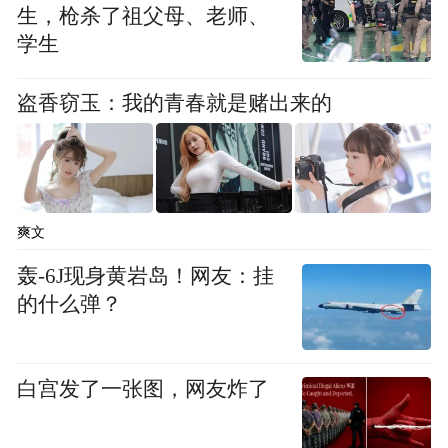
次转正，这标志着其业务调整和成本控制策
生，枪杀了祖父母、老师、
学生
略初见成效。
盗香窃玉：我的青春就是赌出来的
随后，9月25日，美国交易公司简街资本披
露，已持有开门科技5.9%的股份。这一持股
比例，让简街资本成为公司的第三大股东。
对于公司未来，投资者存在较大分歧。自杰
爽文
克逊在7月份购买公司股票以来，该公司没有
轰-6J现身黄岩岛！网友：挂
任何根本性改善，不少机构认为这仍然是一
的什么弹？
家烧钱、利润率低的企业。
但肯思强调，他对公司转型所需的“战略有高
白宫发了一张图，网友炸了
层次的看法”，并且裁员对于解决公司的现金