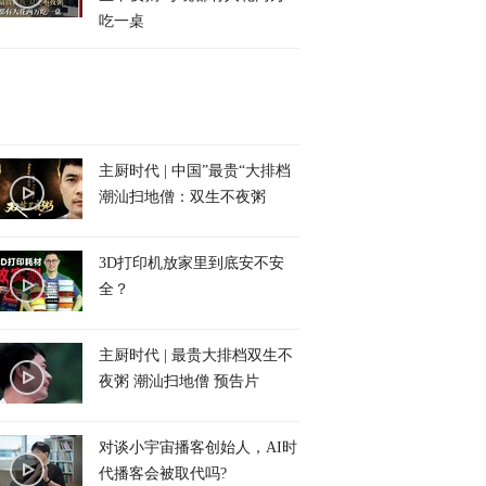
吃一桌
主厨时代 | 中国”最贵“大排档
潮汕扫地僧：双生不夜粥
3D打印机放家里到底安不安
全？
主厨时代 | 最贵大排档双生不
夜粥 潮汕扫地僧 预告片
对谈小宇宙播客创始人，AI时
代播客会被取代吗?