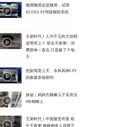
顺滑顺滑还是顺滑，试用
ID.ERA 9X驾驶辅助系统
主厨时代丨人均千元的大排档
逆势而上？ 双生不夜粥：消
费群体一直在 只是换了个地
方
把副驾宠上天，东风风神L8Y
的家庭幸福密码
旅途｜妈妈为脑瘫儿子卖房当
8年蜘蛛人
主厨时代丨中国最贵宵夜:双
生不夜粥 每晚都有人花两万