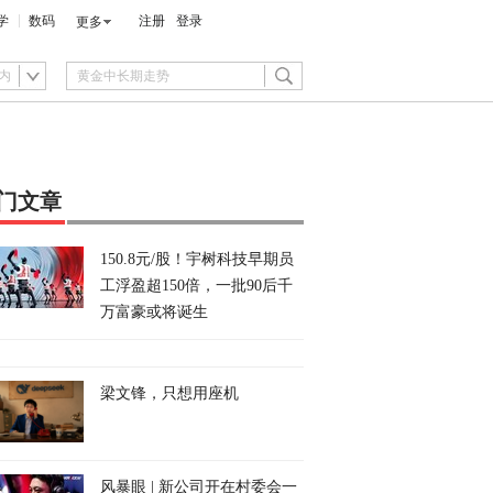
学
数码
注册
登录
更多
内
门文章
150.8元/股！宇树科技早期员
工浮盈超150倍，一批90后千
万富豪或将诞生
梁文锋，只想用座机
风暴眼 | 新公司开在村委会一