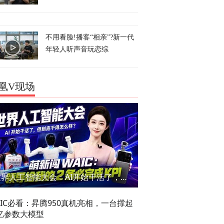
不用看脸!播客“相亲”?新一代
年轻人听声音玩恋综
凰V现场
世界人工智能大会：AI开始干活了，但到底干的怎么样？萌新闯WAIC
AIC必看：昇腾950真机亮相，一台撑起
亿参数大模型