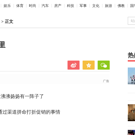
娱乐
体育
时尚
汽车
房产
科技
军事
文化
旅游
佛教
国
站
>
正文
里
热
近沸沸扬扬有一阵子了
通过渠道拼命打折促销的事情