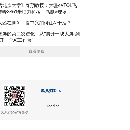
话北京大学叶春翔教授：大疆eVTOL飞
珠峰8861米助力科考｜凤凰V现场
人还在聊AI，看中兴如何让AI干活？
叠屏的第二次进化：从“展开一块大屏”到
展开一个AI工作台”
查看更多
凤凰财经
Loading...
凤凰财经官方微信