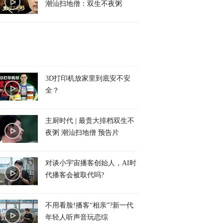
潮汕扫地僧：双生不夜粥
3D打印机放家里到底安不安
全？
主厨时代 | 最贵大排档双生不
夜粥 潮汕扫地僧 预告片
对谈小宇宙播客创始人，AI时
代播客会被取代吗?
不用看脸!播客“相亲”?新一代
年轻人听声音玩恋综