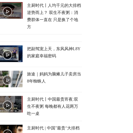
主厨时代丨人均千元的大排档
逆势而上？ 双生不夜粥：消
费群体一直在 只是换了个地
方
把副驾宠上天，东风风神L8Y
的家庭幸福密码
旅途｜妈妈为脑瘫儿子卖房当
8年蜘蛛人
主厨时代丨中国最贵宵夜:双
生不夜粥 每晚都有人花两万
吃一桌
主厨时代 | 中国”最贵“大排档