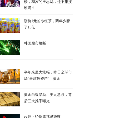
楼，38岁的王思聪，还不想接
班吗？
涨价1元的冰红茶，两年少赚
了15亿
韩国股市熔断
半年来最大涨幅，昨日全球市
场“最炸裂资产”：黄金
黄金白银暴动、美元急跌，背
后三大推手曝光
收评：沪指震荡反弹涨