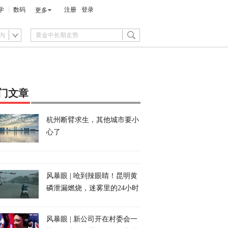
学
数码
注册
登录
更多
内
门文章
杭州断臂求生，其他城市要小
心了
风暴眼 | 呛到辣眼睛！昆明黄
磷泄漏燃烧，迷雾里的24小时
风暴眼 | 新公司开在村委会一