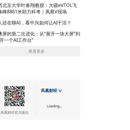
话北京大学叶春翔教授：大疆eVTOL飞
珠峰8861米助力科考｜凤凰V现场
人还在聊AI，看中兴如何让AI干活？
叠屏的第二次进化：从“展开一块大屏”到
展开一个AI工作台”
查看更多
凤凰财经
Loading...
凤凰财经官方微信