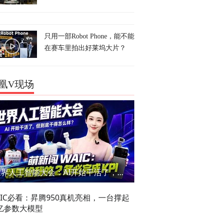
只用一部Robot Phone，能不能
在赛车里拍出好莱坞大片？
凰V现场
世界人工智能大会：AI开始干活了，但到底干的怎么样？萌新闯WAIC
AIC必看：昇腾950真机亮相，一台撑起
亿参数大模型