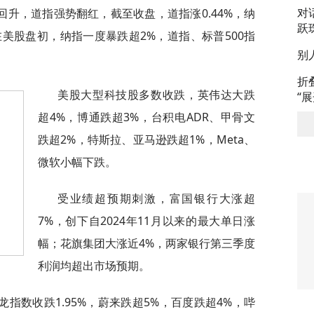
对
升，道指强势翻红，截至收盘，道指涨0.44%，纳
跃
%。在美股盘初，纳指一度暴跌超2%，道指、标普500指
别
折
美股大型科技股多数收跌，英伟达大跌
“
超4%，博通跌超3%，台积电ADR、甲骨文
跌超2%，特斯拉、亚马逊跌超1%，Meta、
微软小幅下跌。
受业绩超预期刺激，富国银行大涨超
7%，创下自2024年11月以来的最大单日涨
幅；花旗集团大涨近4%，两家银行第三季度
利润均超出市场预期。
指数收跌1.95%，蔚来跌超5%，百度跌超4%，哔