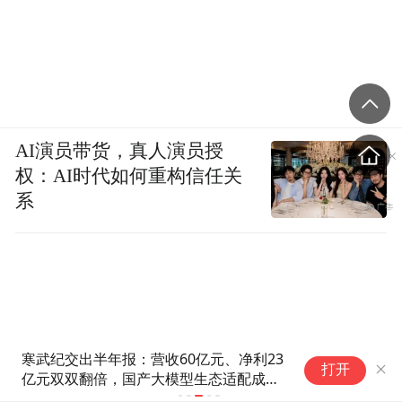
AI演员带货，真人演员授
权：AI时代如何重构信任关
系
寒武纪交出半年报：营收60亿元、净利23
S
打开
亿元双双翻倍，国产大模型生态适配成新
力
看点
搭