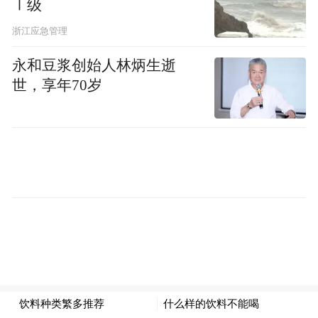
直在寻找优秀的初创公司进行投资，
Ⅰ级
CoreWeave是我最喜欢的公司之一。”今年9
浙江应急管理
月，CoreWeave和英伟达在原服务协议的基础
永和豆浆创始人林炳生逝
上，签署了初始价值为63亿美元的新订单。
世，享年70岁
同样在今年9月，英伟达与OpenAI宣布签署
意向书并达成战略合作，OpenAI将使用英伟
达系统（意味着数百万台GPU）构建和部署
至少10GW（千兆瓦）的AI数据中心，用于
训练和运行下一代模型。不仅如此，英伟达
还计划逐步向OpenAI投资1000亿美元。
黄仁勋表示：“我们最近所做的所有投资都非
常棒。总体来说，我唯一的遗憾就是投资得