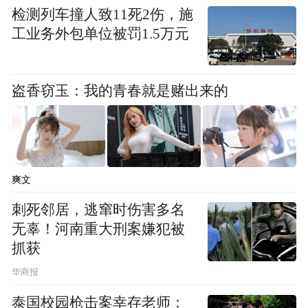
“特别声明：以上作品内容(包括在内的视频、图片或音
检测列车撞人致11死2伤，施
频)为凤凰网旗下自媒体平台“大风号”用户上传并发
工业务外包单位被罚1.5万元
布，本平台仅提供信息存储空间服务。
Notice: The content above (including the videos,
pictures and audios if any) is uploaded and posted
by the user of Dafeng Hao, which is a social media
盗香窃玉：我的青春就是赌出来的
platform and merely provides information storage
space services.”
爽文
刺死邻居，逃窜时伤害多名
无辜！河南重大刑案嫌犯被
抓获
华商报
泰国校园枪击案幸存老师：