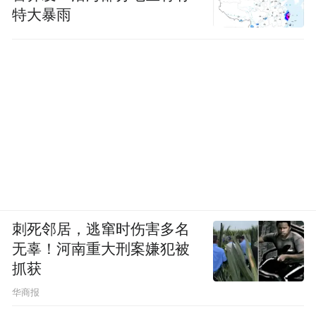
特大暴雨
刺死邻居，逃窜时伤害多名
无辜！河南重大刑案嫌犯被
抓获
华商报