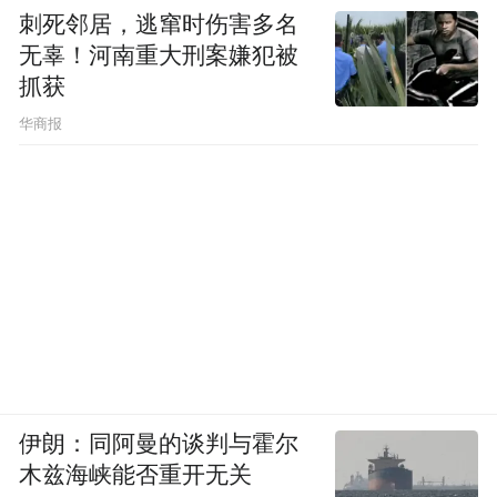
刺死邻居，逃窜时伤害多名
无辜！河南重大刑案嫌犯被
抓获
华商报
伊朗：同阿曼的谈判与霍尔
木兹海峡能否重开无关