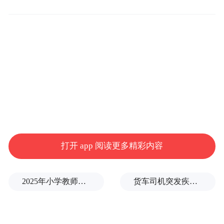
分组成，英伟达将以股权投资形式参与其
中。
本轮融资所获资金将主要用于支撑被xAI称为
“Colossus 2”的新数据中心建设项目及相关算
力基础设施，包括购入大量来自英伟达的AI
芯片。股权融资部分由投资管理公司Valor
Capital领投，债务融资部分有阿波罗全球管
理公司（Apollo Global Management）和
打开 app 阅读更多精彩内容
Diameter Capital Partners参与。
高昂的运营成本正在为xAI带来资金压力。此
2025年小学教师减少13.19万
货车司机突发疾病晕倒车轮边，陌生同行第一时间发现并救助
前，有外媒报道称，该公司每月消耗现金的
速度约为10亿美元。