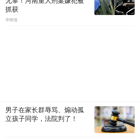
无辜！河南重大刑案嫌犯被
抓获
华商报
男子在家长群辱骂、煽动孤
立孩子同学，法院判了！