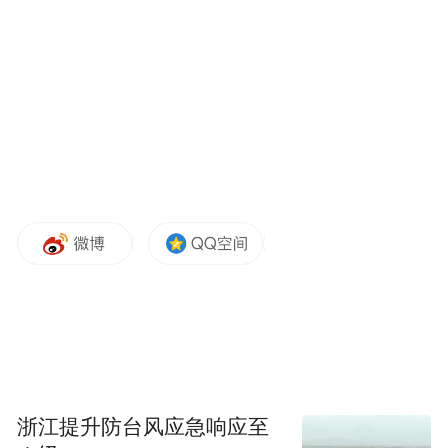
今年7月，xAI已完成一轮约100亿美元的融
资，公司估值达到240亿至260亿美元左右。
不过，今年9月，马斯克曾在X平台上发文称
xAI“目前未进行任何资本募集”。
另一边，英伟达正在积极地投资AI公司，以
加速客户在整个AI领域的投入，进一步巩固
自身在AI芯片市场中的龙头地位。
8日当天，黄仁勋在接受外媒采访时强调，从
CPU计算向由GPU驱动的生成式AI计算的转
变“才刚刚开始”，新一代AI公司包括
OpenAI、Anthropic和xAI。他表示：“我们一
浙江提升防台风应急响应至