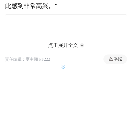
此感到非常高兴。”
点击展开全文
举报
责任编辑：夏中闻 PF222
据知情人士介绍，xAI正在推进的这一轮融资
规模已经超出了最初的计划。本轮融资包含
股权融资与债务融资两部分，预计由约75亿
美元的股权部分和最高达125亿美元的债务部