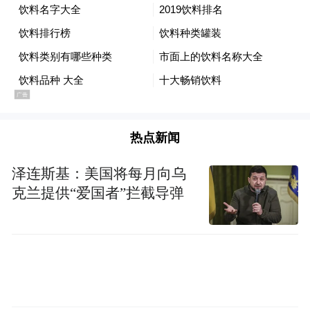
还不够多。”
不仅是英伟达，其他巨头也在积极推动AI行
业的资金流动。当地时间10月6日，OpenAI
与AMD（超威半导体）达成重磅协议。根据
协议，OpenAI将在未来数年部署高达
热点新闻
6GW（千兆瓦）的AMD Instinct GPU，首批
1GW设备将于2026年投入使用。同时，AMD
泽连斯基：美国将每月向乌
已向OpenAI发行最高1.6亿股的认股权证。
克兰提供“爱国者”拦截导弹
8日当天，英伟达（Nasdaq：NVDA）股价涨
2.2%收于每股189.11美元，总市值4.60万亿
美元。